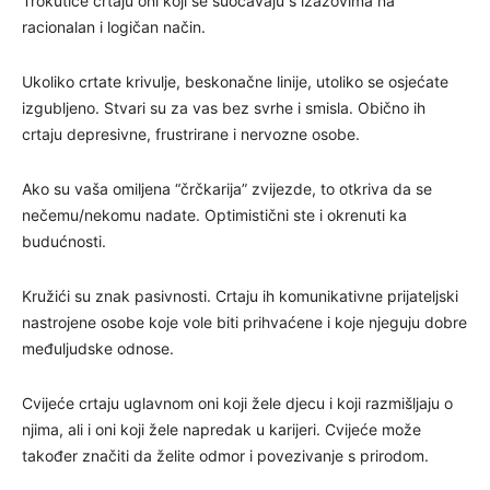
Trokutiće crtaju oni koji se suočavaju s izazovima na
racionalan i logičan način.
Ukoliko crtate krivulje, beskonačne linije, utoliko se osjećate
izgubljeno. Stvari su za vas bez svrhe i smisla. Obično ih
crtaju depresivne, frustrirane i nervozne osobe.
Ako su vaša omiljena “črčkarija” zvijezde, to otkriva da se
nečemu/nekomu nadate. Optimistični ste i okrenuti ka
budućnosti.
Kružići su znak pasivnosti. Crtaju ih komunikativne prijateljski
nastrojene osobe koje vole biti prihvaćene i koje njeguju dobre
međuljudske odnose.
Cvijeće crtaju uglavnom oni koji žele djecu i koji razmišljaju o
njima, ali i oni koji žele napredak u karijeri. Cvijeće može
također značiti da želite odmor i povezivanje s prirodom.