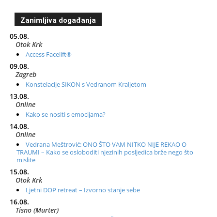
Zanimljiva događanja
05.08.
Otok Krk
Access Facelift®
09.08.
Zagreb
Konstelacije SIKON s Vedranom Kraljetom
13.08.
Online
Kako se nositi s emocijama?
14.08.
Online
Vedrana Meštrović: ONO ŠTO VAM NITKO NIJE REKAO O
TRAUMI – Kako se osloboditi njezinih posljedica brže nego što
mislite
15.08.
Otok Krk
Ljetni DOP retreat – Izvorno stanje sebe
16.08.
Tisno (Murter)