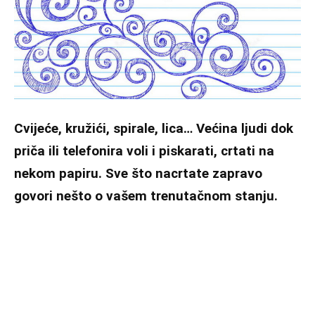
Cvijeće, kružići, spirale, lica… Većina ljudi dok
priča ili telefonira voli i piskarati, crtati na
nekom papiru. Sve što nacrtate zapravo
govori nešto o vašem trenutačnom stanju.