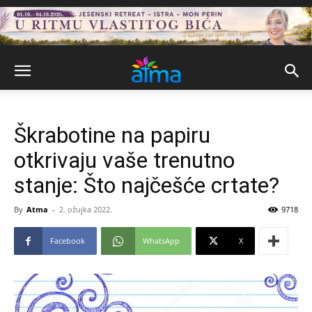
Škrabotine na papiru
otkrivaju vaše trenutno
stanje: Što najčešće crtate?
By
Atma
-
2. ožujka 2022.
9718
Facebook
WhatsApp
X