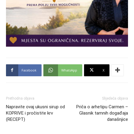
Facebook
WhatsApp
X
Prethodna objava
Slijedeća objava
Napravite ovaj ukusni sirup od
Priča o arhetipu Carmen –
KOPRIVE i pročistite krv
Glasnik tamnih događaja
(RECEPT)
današnjice