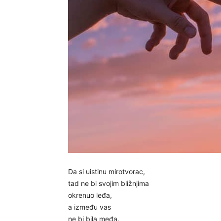
Da si uistinu mirotvorac,
tad ne bi svojim bližnjima
okrenuo leđa,
a između vas
ne bi bila međa.