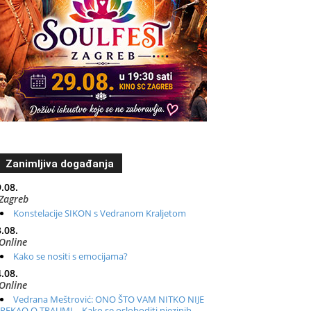
Zanimljiva događanja
.08.
Zagreb
Konstelacije SIKON s Vedranom Kraljetom
.08.
Online
Kako se nositi s emocijama?
.08.
Online
Vedrana Meštrović: ONO ŠTO VAM NITKO NIJE
REKAO O TRAUMI – Kako se osloboditi njezinih