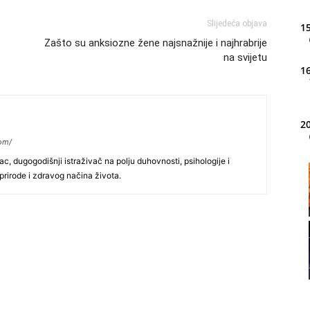
Slijedeća objava
15
Zašto su anksiozne žene najsnažnije i najhrabrije
na svijetu
16
20
com/
lac, dugogodišnji istraživač na polju duhovnosti, psihologije i
j prirode i zdravog načina života.
21
22
23