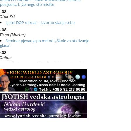
posljedica brže nego što mislite
.08.
Otok Krk
Ljetni DOP retreat – Izvorno stanje sebe
.08.
Tisno (Murter)
Seminar pjevanja po metodi „Škole za otkrivanje
glasa“
.08.
Online
Radionica: Pomagači iz drugih dimenzija Online –
otvoreno za sve
.08.
Zagreb+Online
Osnovni ThetaHealing® tečaj, Zagreb i Online
.08.
Zagreb
Osnovna radionica za izscjeljivanje pranom (Basic
Pranic Healing course)
Pula
Access BARS®, otpusti stres
.08.