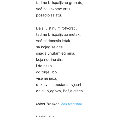
tad ne bi ispaljivao granatu,
već bi u svome vrtu
posadio salatu.
Da si uistinu mirotvorac,
tad ne bi ispaljivao metak,
već bi donosio letak
sa kojeg se čita
snaga unutarnjeg mira,
koja nutrinu dira,
i da nitko
od tuge i boli
više ne jeca,
dok svi ne postanu svjesni
da su Njegova, Božja djeca.
Milan Troskot,
Živi trenutak
Podjeli ovo: