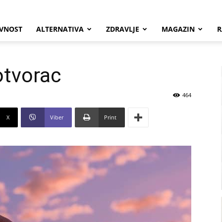
VNOST
ALTERNATIVA
ZDRAVLJE
MAGAZIN
R
otvorac
464
X
Viber
Print