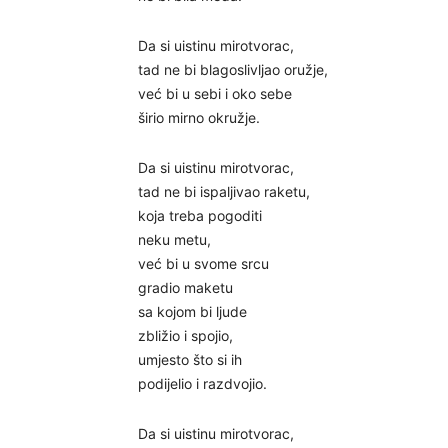
Da si uistinu mirotvorac,
tad ne bi blagoslivljao oružje,
već bi u sebi i oko sebe
širio mirno okružje.
Da si uistinu mirotvorac,
tad ne bi ispaljivao raketu,
koja treba pogoditi
neku metu,
već bi u svome srcu
gradio maketu
sa kojom bi ljude
zbližio i spojio,
umjesto što si ih
podijelio i razdvojio.
Da si uistinu mirotvorac,