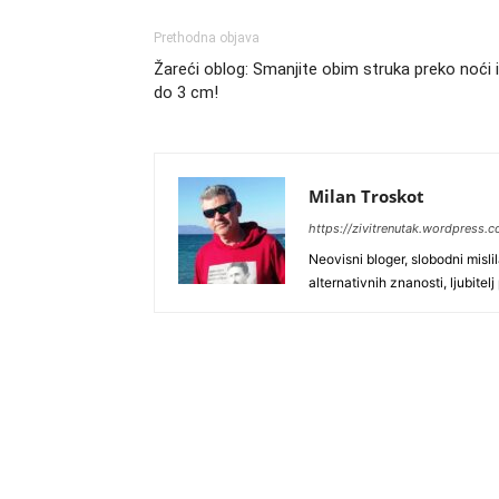
Prethodna objava
Žareći oblog: Smanjite obim struka preko noći i
do 3 cm!
Milan Troskot
https://zivitrenutak.wordpress.
Neovisni bloger, slobodni misli
alternativnih znanosti, ljubitel