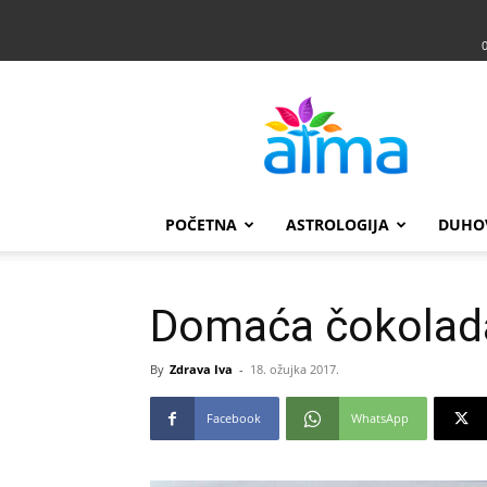
Atma
POČETNA
ASTROLOGIJA
DUHO
Domaća čokolad
By
Zdrava Iva
-
18. ožujka 2017.
Facebook
WhatsApp