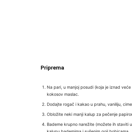
Priprema
Na pari, u manjoj posudi (koja je iznad već
kokosov maslac.
Dodajte rogač i kakao u prahu, vaniliju, cime
Obložite neki manji kalup za pečenje papiro
Bademe krupno narežite (možete ih staviti u 
kalupu bademima i sušenim goji bobicama.