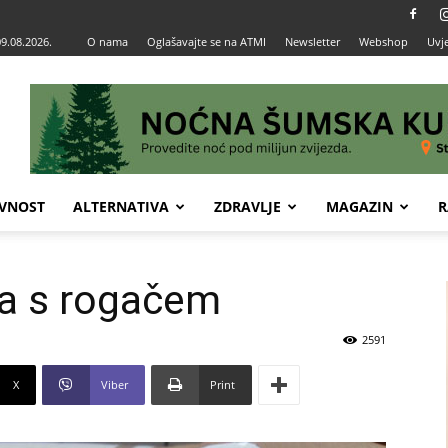
09.08.2026.
O nama
Oglašavajte se na ATMI
Newsletter
Webshop
Uvje
VNOST
ALTERNATIVA
ZDRAVLJE
MAGAZIN
R
a s rogačem
2591
X
Viber
Print