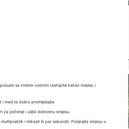
e posude sa vrelom vodom) rastopite kakao maslac i
t i med te dobro promiješajte.
m za pečenje i ulijte dobivenu smjesu.
multipraktik i miksati ih par sekundi). Posipajte smjesu u