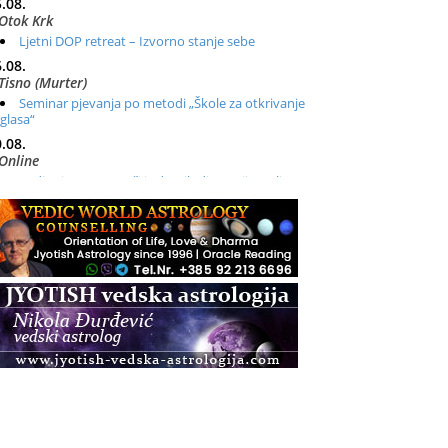
.08.
Otok Krk
Ljetni DOP retreat – Izvorno stanje sebe
.08.
Tisno (Murter)
Seminar pjevanja po metodi „Škole za otkrivanje
glasa“
.08.
Online
Radionica: Pomagači iz drugih dimenzija Online –
otvoreno za sve
.08.
Zagreb+Online
Osnovni ThetaHealing® tečaj, Zagreb i Online
.08.
Zagreb
Osnovna radionica za izscjeljivanje pranom (Basic
Pranic Healing course)
Pula
Access BARS®, otpusti stres
.08.
Pula
Access Energetski Facelift®