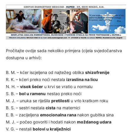
Pročitajte ovdje sada nekoliko primjera (cijela svjedočanstva
dostupna u arhivi):
B. M. – kćer iscjeljena od najtežeg oblika
shizofrenije
R. K. – kćeri preko noći nestala
izraslina na licu
N. H. –
visok šećer
u krvi se vratio u normalu
S. B. –
bol u ramenu
nestao preko noći
M. J. – unuka se riješila
pretilosti
u vrlo kratkom roku
B. S. – sestri nestala
cista
na maternici
E. B. – zacijeljena
emocionalna rana
nakon gubitka sina
M. J. – počeo govoriti i hodati nakon
moždanog udara
V. G. – nestali
bolovi u kralježnici