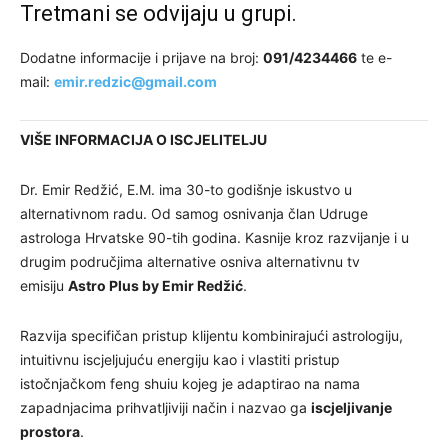
Tretmani se odvijaju u grupi.
Dodatne informacije i prijave na broj:
091/4234466
te e-
mail:
emir.redzic@gmail.com
VIŠE INFORMACIJA O ISCJELITELJU
Dr. Emir Redžić, E.M. ima 30-to godišnje iskustvo u
alternativnom radu. Od samog osnivanja član Udruge
astrologa Hrvatske 90-tih godina. Kasnije kroz razvijanje i u
drugim područjima alternative osniva alternativnu tv
emisiju
Astro Plus by Emir Redžić
.
Razvija specifičan pristup klijentu kombinirajući astrologiju,
intuitivnu iscjeljujuću energiju kao i vlastiti pristup
istočnjačkom feng shuiu kojeg je adaptirao na nama
zapadnjacima prihvatljiviji način i nazvao ga
iscjeljivanje
prostora
.