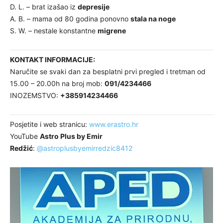
D. L. – brat izašao iz
depresije
A. B. – mama od 80 godina ponovno
stala na noge
S. W. – nestale konstantne
migrene
KONTAKT INFORMACIJE:
Naručite se svaki dan za besplatni prvi pregled i tretman od
15.00 – 20.00h na broj mob:
091/4234466
INOZEMSTVO:
+385914234466
Posjetite i web stranicu:
www.erastro.hr
YouTube
Astro Plus by Emir
Redžić
:
@astroplusbyemirredzic8412