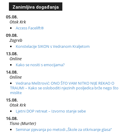
Zanimljiva događanja
05.08.
Otok Krk
Access Facelift®
09.08.
Zagreb
Konstelacije SIKON s Vedranom Kraljetom
13.08.
Online
Kako se nositi s emocijama?
14.08.
Online
Vedrana Meštrović: ONO ŠTO VAM NITKO NIJE REKAO O
TRAUMI – Kako se osloboditi njezinih posljedica brže nego što
mislite
15.08.
Otok Krk
Ljetni DOP retreat – Izvorno stanje sebe
16.08.
Tisno (Murter)
Seminar pjevanja po metodi „Škole za otkrivanje glasa“