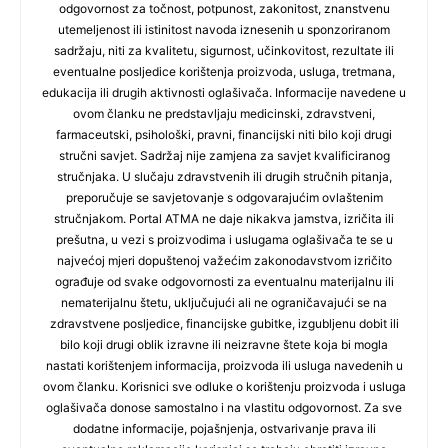
odgovornost za točnost, potpunost, zakonitost, znanstvenu
utemeljenost ili istinitost navoda iznesenih u sponzoriranom
sadržaju, niti za kvalitetu, sigurnost, učinkovitost, rezultate ili
eventualne posljedice korištenja proizvoda, usluga, tretmana,
edukacija ili drugih aktivnosti oglašivača. Informacije navedene u
ovom članku ne predstavljaju medicinski, zdravstveni,
farmaceutski, psihološki, pravni, financijski niti bilo koji drugi
stručni savjet. Sadržaj nije zamjena za savjet kvalificiranog
stručnjaka. U slučaju zdravstvenih ili drugih stručnih pitanja,
preporučuje se savjetovanje s odgovarajućim ovlaštenim
stručnjakom. Portal ATMA ne daje nikakva jamstva, izričita ili
prešutna, u vezi s proizvodima i uslugama oglašivača te se u
najvećoj mjeri dopuštenoj važećim zakonodavstvom izričito
ograđuje od svake odgovornosti za eventualnu materijalnu ili
nematerijalnu štetu, uključujući ali ne ograničavajući se na
zdravstvene posljedice, financijske gubitke, izgubljenu dobit ili
bilo koji drugi oblik izravne ili neizravne štete koja bi mogla
nastati korištenjem informacija, proizvoda ili usluga navedenih u
ovom članku. Korisnici sve odluke o korištenju proizvoda i usluga
oglašivača donose samostalno i na vlastitu odgovornost. Za sve
dodatne informacije, pojašnjenja, ostvarivanje prava ili