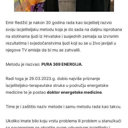
Emir Redžić je nakon 30 godina rada kao iscjelitelj razvio
svoju iscjeliteljsku metodu koja je do sada na daljinu isprobana
na stotinama ljudi iz Hrvatske i susjednih zemalja sa izvrsnim
rezultatima i svjedočanstvima ljudi koji su se u živo javljali u
njegove TV emisije da bi mu se zahvalili.
Metodu je nazvao:
PI/RA 369 ENERGIJA.
Radi toga je 29.03.2023.g. dobio najviše priznanje
iscjeliteljsko-terapeutske struke u području energetske
medicine te je postao
doktor energetske medicine
.
Time je i zaštitio naziv metode i samu metodu rada kao takvu.
Ukoliko imate bilo koju vrstu problema ili problem u stanu/kući
sa povjerenjem se obratite ovom vrhunskom iscjeljitelju i