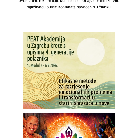
eventualne reklamacije korisnici se trebaju obratiti izravno
oglašivaču putem kontakata navedenih u članku.