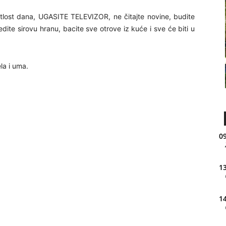
jetlost dana, UGASITE TELEVIZOR, ne čitajte novine, budite
jedite sirovu hranu, bacite sve otrove iz kuće i sve će biti u
ela i uma.
09
13
14