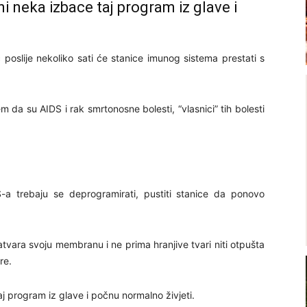
ni neka izbace taj program iz glave i
oslije nekoliko sati će stanice imunog sistema prestati s
da su AIDS i rak smrtonosne bolesti, “vlasnici” tih bolesti
DS-a trebaju se deprogramirati, pustiti stanice da ponovo
tvara svoju membranu i ne prima hranjive tvari niti otpušta
re.
aj program iz glave i počnu normalno živjeti.