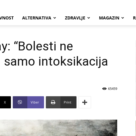
VNOST
ALTERNATIVA
ZDRAVLJE
MAGAZIN
R
ay: “Bolesti ne
i samo intoksikacija
65459
X
Viber
Print