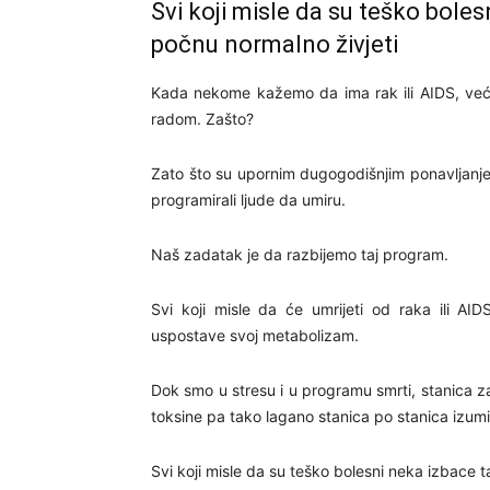
Svi koji misle da su teško boles
počnu normalno živjeti
Kada nekome kažemo da ima rak ili AIDS, već p
radom. Zašto?
Zato što su upornim dugogodišnjim ponavljanjem 
programirali ljude da umiru.
Naš zadatak je da razbijemo taj program.
Svi koji misle da će umrijeti od raka ili AI
uspostave svoj metabolizam.
Dok smo u stresu i u programu smrti, stanica za
toksine pa tako lagano stanica po stanica izumi
Svi koji misle da su teško bolesni neka izbace t