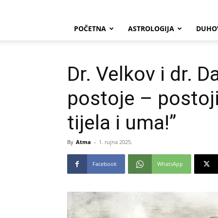
POČETNA
ASTROLOGIJA
DUHO
Dr. Velkov i dr. D
postoje – postoj
tijela i uma!”
By
Atma
-
1. rujna 2025.
Facebook
WhatsApp