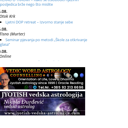
posljedica brže nego što mislite
.08.
Otok Krk
Ljetni DOP retreat – Izvorno stanje sebe
.08.
Tisno (Murter)
Seminar pjevanja po metodi „Škole za otkrivanje
glasa“
.08.
Online
Radionica: Pomagači iz drugih dimenzija Online –
otvoreno za sve
.08.
Zagreb+Online
Osnovni ThetaHealing® tečaj, Zagreb i Online
.08.
Pula
Access BARS®, otpusti stres
.08.
Pula
Access Energetski Facelift®
.08.