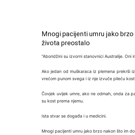
Mnogi pacijenti umru jako brzo 
života preostalo
“Aboridžini su izvorni stanovnici Australije. Oni i
Ako jedan od muškaraca iz plemena prekrši i
vrećom punom svega i iz nje izvuče pileću kost i
Čovjek uvijek umre, ako ne odmah, onda za par 
su kost prema njemu.
Ista stvar se događa i u medicini.
Mnogi pacijenti umru jako brzo nakon što im dok