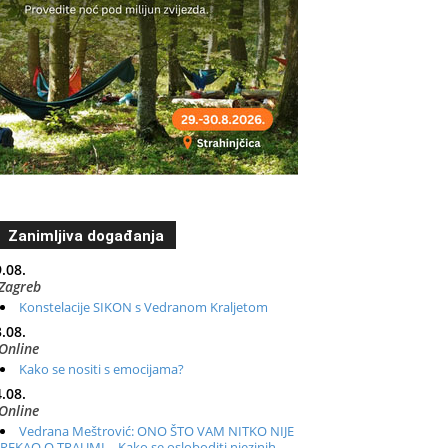
Zanimljiva događanja
.08.
Zagreb
Konstelacije SIKON s Vedranom Kraljetom
.08.
Online
Kako se nositi s emocijama?
.08.
Online
Vedrana Meštrović: ONO ŠTO VAM NITKO NIJE
REKAO O TRAUMI – Kako se osloboditi njezinih