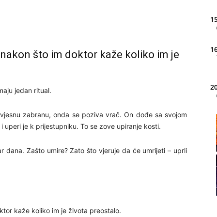
15
16
nakon što im doktor kaže koliko im je
20
maju jedan ritual.
zvjesnu zabranu, onda se poziva vrač. On dođe sa svojom
21
 uperi je k prijestupniku. To se zove upiranje kosti.
dana. Zašto umire? Zato što vjeruje da će umrijeti – uprli
22
23
tor kaže koliko im je života preostalo.
24