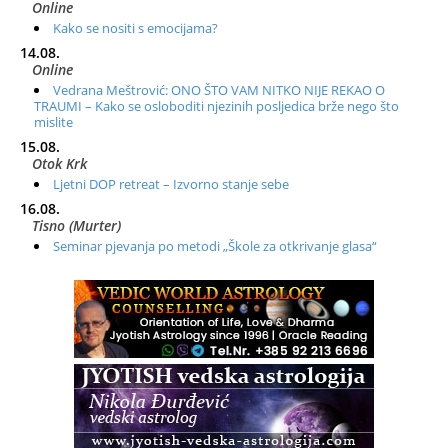
Online
Kako se nositi s emocijama?
14.08.
Online
Vedrana Meštrović: ONO ŠTO VAM NITKO NIJE REKAO O
TRAUMI – Kako se osloboditi njezinih posljedica brže nego što
mislite
15.08.
Otok Krk
Ljetni DOP retreat – Izvorno stanje sebe
16.08.
Tisno (Murter)
Seminar pjevanja po metodi „Škole za otkrivanje glasa“
20.08.
Online
Radionica: Pomagači iz drugih dimenzija Online – otvoreno za
sve
21.08.
Zagreb+Online
Osnovni ThetaHealing® tečaj, Zagreb i Online
22.08.
Pula
Access BARS®, otpusti stres