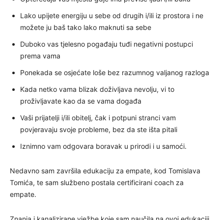
Lako upijete energiju u sebe od drugih i/ili iz prostora i ne
možete ju baš tako lako maknuti sa sebe
Duboko vas tjelesno pogađaju tuđi negativni postupci
prema vama
Ponekada se osjećate loše bez razumnog valjanog razloga
Kada netko vama blizak doživljava nevolju, vi to
proživljavate kao da se vama događa
Vaši prijatelji i/ili obitelj, čak i potpuni stranci vam
povjeravaju svoje probleme, bez da ste išta pitali
Iznimno vam odgovara boravak u prirodi i u samoći.
Nedavno sam završila edukaciju za empate, kod Tomislava
Tomića, te sam službeno postala certificirani coach za
empate.
Znanja i kanalizirane vježbe koje sam naučila na ovoj edukaciji