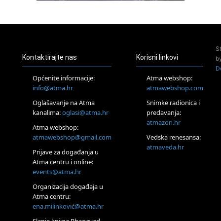
23.08.
Pula
Access Energetski Facelift®
24.08.
S
Zagreb
Kontaktirajte nas
Korisni linkovi
b
Pjesma srca / Zagreb
D
Online
Općenite informacije:
Atma webshop:
Tečaj Višeg Vodstva, razvijanja intuicije i Akaša zapisa
info@atma.hr
atmawebshop.com
26.08.
Oglašavanje na Atma
Snimke radionica i
Online
kanalima:
oglasi@atma.hr
predavanja:
Postanite Nositelj Vibracije Nove Zemlje
atmazon.hr
27.08.
Atma webshop:
Visoko
atmawebshop@gmail.com
Vedska renesansa:
Alemka Dauskardt – Jednodnevna radionica sistemskih
atmaveda.hr
Prijave za događanja u
konstelacija
Atma centru i online:
29.08.
events@atma.hr
Zagreb
HOD PO ŽERAVICI – Seminar koji mijenja tijelo, duh i um
Organizacija događaja u
SoulFest – Festival glazbe, mudrosti i zajedništva
Atma centru:
30.08.
ena.milinković@atma.hr
Zagreb
Slanje knjiga Bhagavad-