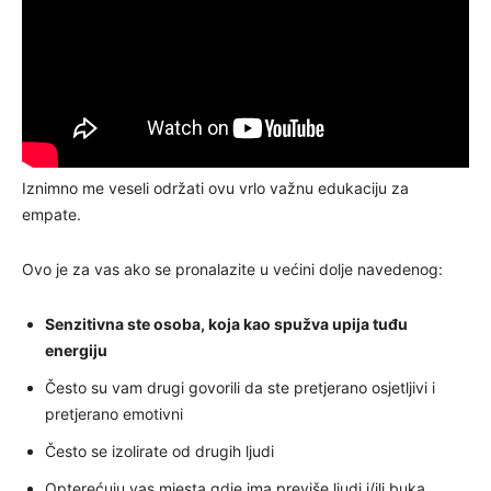
Iznimno me veseli održati ovu vrlo važnu edukaciju za
empate.
Ovo je za vas ako se pronalazite u većini dolje navedenog:
Senzitivna ste osoba, koja kao spužva upija tuđu
energiju
Često su vam drugi govorili da ste pretjerano osjetljivi i
pretjerano emotivni
Često se izolirate od drugih ljudi
Opterećuju vas mjesta gdje ima previše ljudi i/ili buka