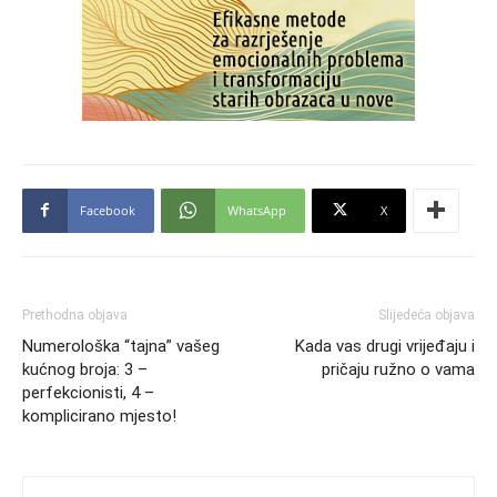
Facebook
WhatsApp
X
Prethodna objava
Slijedeća objava
Numerološka “tajna” vašeg
Kada vas drugi vrijeđaju i
kućnog broja: 3 –
pričaju ružno o vama
perfekcionisti, 4 –
komplicirano mjesto!