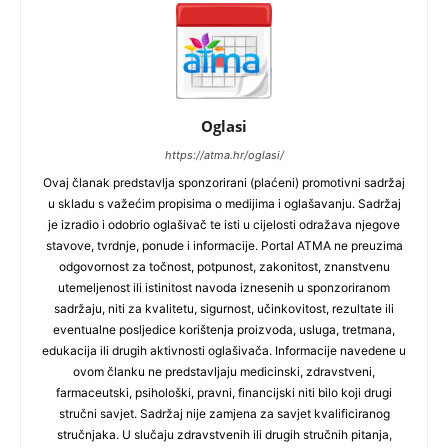
Oglasi
https://atma.hr/oglasi/
Ovaj članak predstavlja sponzorirani (plaćeni) promotivni sadržaj
u skladu s važećim propisima o medijima i oglašavanju. Sadržaj
je izradio i odobrio oglašivač te isti u cijelosti odražava njegove
stavove, tvrdnje, ponude i informacije. Portal ATMA ne preuzima
odgovornost za točnost, potpunost, zakonitost, znanstvenu
utemeljenost ili istinitost navoda iznesenih u sponzoriranom
sadržaju, niti za kvalitetu, sigurnost, učinkovitost, rezultate ili
eventualne posljedice korištenja proizvoda, usluga, tretmana,
edukacija ili drugih aktivnosti oglašivača. Informacije navedene u
ovom članku ne predstavljaju medicinski, zdravstveni,
farmaceutski, psihološki, pravni, financijski niti bilo koji drugi
stručni savjet. Sadržaj nije zamjena za savjet kvalificiranog
stručnjaka. U slučaju zdravstvenih ili drugih stručnih pitanja,