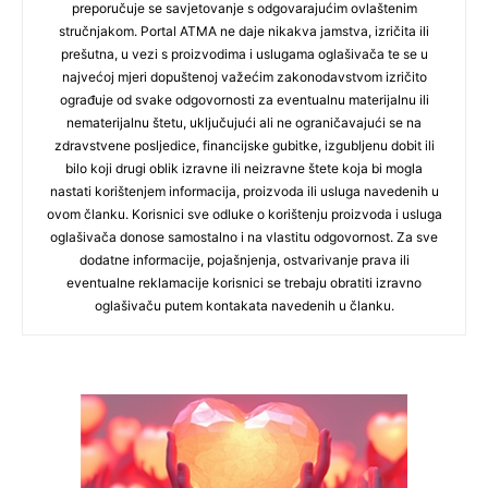
preporučuje se savjetovanje s odgovarajućim ovlaštenim
stručnjakom. Portal ATMA ne daje nikakva jamstva, izričita ili
prešutna, u vezi s proizvodima i uslugama oglašivača te se u
najvećoj mjeri dopuštenoj važećim zakonodavstvom izričito
ograđuje od svake odgovornosti za eventualnu materijalnu ili
nematerijalnu štetu, uključujući ali ne ograničavajući se na
zdravstvene posljedice, financijske gubitke, izgubljenu dobit ili
bilo koji drugi oblik izravne ili neizravne štete koja bi mogla
nastati korištenjem informacija, proizvoda ili usluga navedenih u
ovom članku. Korisnici sve odluke o korištenju proizvoda i usluga
oglašivača donose samostalno i na vlastitu odgovornost. Za sve
dodatne informacije, pojašnjenja, ostvarivanje prava ili
eventualne reklamacije korisnici se trebaju obratiti izravno
oglašivaču putem kontakata navedenih u članku.