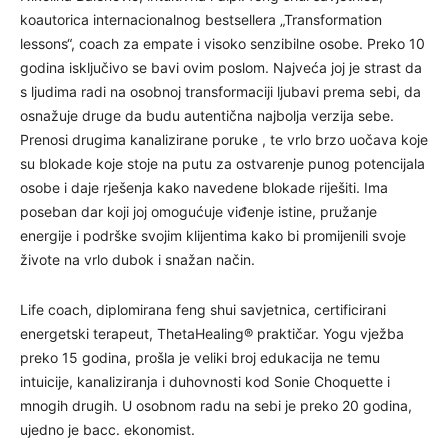
koautorica internacionalnog bestsellera „Transformation
lessons“, coach za empate i visoko senzibilne osobe. Preko 10
godina isključivo se bavi ovim poslom. Najveća joj je strast da
s ljudima radi na osobnoj transformaciji ljubavi prema sebi, da
osnažuje druge da budu autentična najbolja verzija sebe.
Prenosi drugima kanalizirane poruke , te vrlo brzo uočava koje
su blokade koje stoje na putu za ostvarenje punog potencijala
osobe i daje rješenja kako navedene blokade riješiti. Ima
poseban dar koji joj omogućuje viđenje istine, pružanje
energije i podrške svojim klijentima kako bi promijenili svoje
živote na vrlo dubok i snažan način.
Life coach, diplomirana feng shui savjetnica, certificirani
energetski terapeut, ThetaHealing® praktičar. Yogu vježba
preko 15 godina, prošla je veliki broj edukacija ne temu
intuicije, kanaliziranja i duhovnosti kod Sonie Choquette i
mnogih drugih. U osobnom radu na sebi je preko 20 godina,
ujedno je bacc. ekonomist.