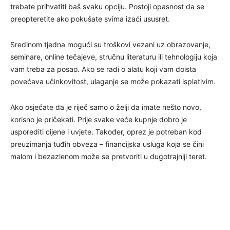
trebate prihvatiti baš svaku opciju. Postoji opasnost da se
preopteretite ako pokušate svima izaći ususret.
Sredinom tjedna mogući su troškovi vezani uz obrazovanje,
seminare, online tečajeve, stručnu literaturu ili tehnologiju koja
vam treba za posao. Ako se radi o alatu koji vam doista
povećava učinkovitost, ulaganje se može pokazati isplativim.
Ako osjećate da je riječ samo o želji da imate nešto novo,
korisno je pričekati. Prije svake veće kupnje dobro je
usporediti cijene i uvjete. Također, oprez je potreban kod
preuzimanja tuđih obveza – financijska usluga koja se čini
malom i bezazlenom može se pretvoriti u dugotrajniji teret.