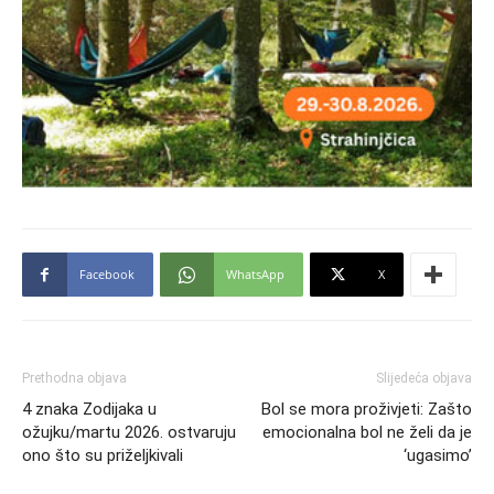
Facebook
WhatsApp
X
Prethodna objava
Slijedeća objava
4 znaka Zodijaka u
Bol se mora proživjeti: Zašto
ožujku/martu 2026. ostvaruju
emocionalna bol ne želi da je
ono što su priželjkivali
‘ugasimo’