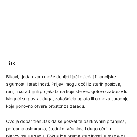
Bik
Bikovi, tjedan vam može donijeti jači osjećaj financijske
sigurnosti i stabilnosti. Priljevi mogu doći iz starih poslova,
ranijih suradnji ili projekata na koje ste već gotovo zaboravili.
Mogući su povrat duga, zakašnjela uplata ili obnova suradnje
koja ponovno otvara prostor za zaradu.
Ovo je dobar trenutak da se posvetite bankovnim pitanjima,
policama osiguranja, štednim računima i dugoročnim
planovima ulaganja. Fokus ide prema stabilnosti, a manje na