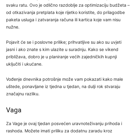
svaku ratu. Ovo je odlično razdoblje za optimizaciju budžeta –
od otkazivanja pretplata koje rijetko koristite, do prilagodbe
paketa usluga i zatvaranja računa ili kartica koje vam nisu
nužne.
Pojavit će se i poslovne prilike; prihvatljive su ako su uvjeti
jasni i ako znate s kim ulazite u suradnju. Kako se vikend
približava, dobro je u planiranje većih zajedničkih kupnji
uključiti i ukućane.
Vođenje dnevnika potrošnje može vam pokazati kako male
uštede, ponavljane iz tjedna u tjedan, na dulji rok stvaraju
značajnu razliku.
Vaga
Za Vage je ovaj tjedan posvećen uravnoteživanju prihoda i
rashoda. Možete imati priliku za dodatnu zaradu kroz