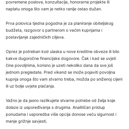
povremene poslove, konzultacije, honorarne projekte ili
naplatu onoga što vam je netko ranije ostao dužan.
Prva polovica tjedna pogodna je za planiranje obiteljskog
budžeta, razgovor s partnerom o većim kupnjama i
postavljanje zajedničkih ciljeva.
Oprez je potreban kod ulaska u nove kreditne obveze ili bilo
kakve dugoročne financijske dogovore. Čak i kad se uvjeti
čine povoljnima, korisno je uzeti nekoliko dana da sve još
jednom pregledate. Pred vikend se može pojaviti povoljna
kupnja onoga što vam stvarno treba, možda po sniženoj cijeni
ili uz bolje uvjete plaćanja.
Važno je da jasno razlikujete stvarne potrebe od želja koje
dolaze iz uspoređivanja s drugima. Analitičan pristup
ponudama i usporedba više opcija donose veću sigurnost i
manje grižnje savjesti.