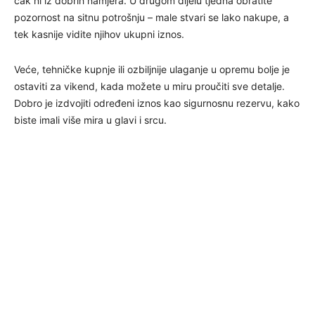
čak ni iz dobrih namjera. U drugom dijelu tjedna obratite
pozornost na sitnu potrošnju – male stvari se lako nakupe, a
tek kasnije vidite njihov ukupni iznos.
Veće, tehničke kupnje ili ozbiljnije ulaganje u opremu bolje je
ostaviti za vikend, kada možete u miru proučiti sve detalje.
Dobro je izdvojiti određeni iznos kao sigurnosnu rezervu, kako
biste imali više mira u glavi i srcu.