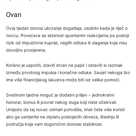
Ovan
Ovaj tjedan donosi ubrzanje događaja, osobito kada je riječ o
novcu. Povećava se sklonost spontanim reakcijama pa postoji
rizik od impulzivne kupnje, naglih odluka ili ulaganja koja nisu
dovoljno provjerena.
Korisno je usporiti, staviti stvari na papir i ostaviti si razmak
između prvotnog impulsa i konačne odluke. Savjet nekoga tko
ima više financijskog iskustva može biti od velike pomoći.
Sredinom tjedna moguć je dodatni priljev – jednokratni
honorar, bonus ili povrat nekog duga koji niste očekivali.
Umjesto da taj novac odmah potrošite, imat ćete više koristi
ako ga usmjerite na otplatu postojećih obveza, štednju ili
područja koja vam dugoročno donose stabilnost.