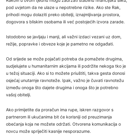
Rakovi u ovom tjednu mogu zadržati stabilnu financijsku sliku,
pod uvjetom da ne ulaze u nepotrebne rizike. Ako ste Rak,
prihodi mogu dolaziti preko obitelji, iznajmljivanja prostora,
dogovora s bliskim osobama ili već postojećih izvora zarade.
Istodobno se javljaju i manji, ali važni izdaci vezani uz dom,
režije, popravke i obveze koje je pametno ne odgađati.
Od srijede se može pojačati potreba da pomažete drugima,
sudjelujete u humanitarnim akcijama ili podržite nekoga tko je
u težoj situaciji. Ako si to možete priuštiti, takva gesta donosi
osjećaj unutarnje ravnoteže. Ipak, važno je čuvati ravnotežu
između onoga što dajete drugima i onoga što je potrebno
vašoj obitelji.
Ako primijetite da proračun ima rupe, iskren razgovor s
partnerom ili ukućanima bit će korisniji od preuzimanja
obećanja koja ne možete održati. Otvorena komunikacija o
novcu može spriječiti kasnije nesporazume.