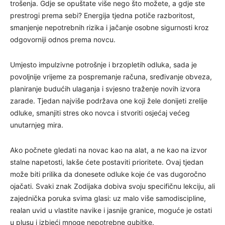
trošenja. Gdje se opuštate više nego što možete, a gdje ste
prestrogi prema sebi? Energija tjedna potiče razboritost,
smanjenje nepotrebnih rizika i jačanje osobne sigurnosti kroz
odgovorniji odnos prema novcu.
Umjesto impulzivne potrošnje i brzopletih odluka, sada je
povoljnije vrijeme za pospremanje računa, sređivanje obveza,
planiranje budućih ulaganja i svjesno traženje novih izvora
zarade. Tjedan najviše podržava one koji žele donijeti zrelije
odluke, smanjiti stres oko novca i stvoriti osjećaj većeg
unutarnjeg mira.
Ako počnete gledati na novac kao na alat, a ne kao na izvor
stalne napetosti, lakše ćete postaviti prioritete. Ovaj tjedan
može biti prilika da donesete odluke koje će vas dugoročno
ojačati. Svaki znak Zodijaka dobiva svoju specifičnu lekciju, ali
zajednička poruka svima glasi: uz malo više samodiscipline,
realan uvid u vlastite navike i jasnije granice, moguće je ostati
u plusu i izbjeći mnoge nepotrebne gubitke.