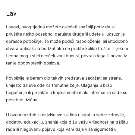
Lav
Lavovi, ovog tjedna možete osjećati snažniji poriv da si
priuštite nešto posebno, darujete druge ili uđete u luksuznije
obrasce potrošnje. To može podići raspoloženje, ali istodobno
stvara pritisak na budžet ako ne pratite koliko trošite. Tijekom
tjedna mogu stići neočekivani bonusi, povrat duga ili novac iz
ranije dogovorenih poslova.
Povoljnije je barem dio takvih sredstava zadržati sa strane,
umjesto da sve ode na trenutne želje. Ulaganja u brzo
bogaćenje ili projekte o kojima imate malo informacija sada su
posebno rizična.
U ovom razdoblju najviše smisla ima ulagati u sebe: zdravlje,
dodatnu edukaciju, znanja koja dižu vašu vrijednost na tržištu
rada ili njegovanu pojavu koja vam daje više sigurnosti u