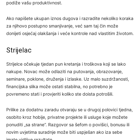
podiže vašu produktivnost.
Ako napišete ukupan iznos dugova i razradite nekoliko koraka
za njihovo postupno smanjivanje, već sam taj čin može
donijeti osjećaj olakšanja i veće kontrole nad vlastitim životom.
Strijelac
Strijelce očekuje tjedan pun kretanja i troškova koji se lako
nakupe. Novac može odlaziti na putovanja, obrazovanje,
seminare, poklone, druženja i izlaske. Uz malo suzdržanosti,
financijska slika može ostati stabilna, no potrebno je
povremeno stati i provjeriti koliko ste doista potrošili.
Prilike za dodatnu zaradu otvaraju se u drugoj polovici tjedna,
osobito kroz hobije, privatne projekte ili usluge koje možete
ponuditi „sa strane“. Razgovor sa šefom o povišici, bonusu ili
novim uvjetima suradnje može biti uspješan ako iza sebe
imate vidljive rezultate.