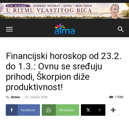
Financijski horoskop od 23.2.
do 1.3.: Ovnu se sređuju
prihodi, Škorpion diže
produktivnost!
By
Atma
-
23. veljače 2026.
17588
Facebook
WhatsApp
X