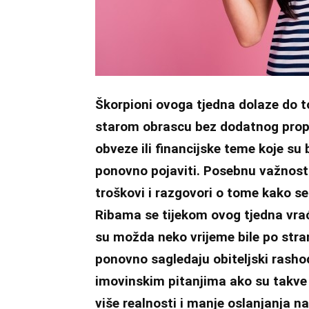
Škorpioni ovoga tjedna dolaze do t
starom obrascu bez dodatnog propi
obveze ili financijske teme koje su
ponovno pojaviti. Posebnu važnost 
troškovi i razgovori o tome kako se 
Ribama se tijekom ovog tjedna vraća
su možda neko vrijeme bile po stran
ponovno sagledaju obiteljski rashodi
imovinskim pitanjima ako su takve 
više realnosti i manje oslanjanja na