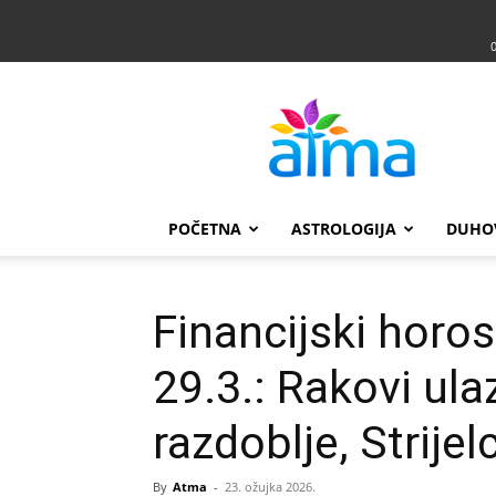
Atma
POČETNA
ASTROLOGIJA
DUHO
Financijski horo
29.3.: Rakovi ulaz
razdoblje, Strijel
By
Atma
-
23. ožujka 2026.