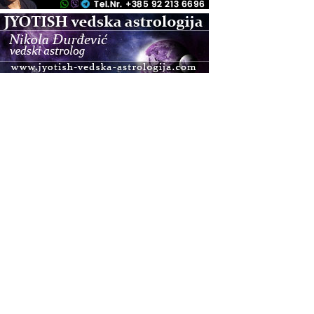
.08.
Pula
Access BARS®, otpusti stres
.08.
Pula
Access Energetski Facelift®
.08.
Zagreb
Pjesma srca / Zagreb
Online
Tečaj Višeg Vodstva, razvijanja intuicije i Akaša
zapisa
.08.
Online
Upisi u program Profesionalni hipnoterapeut —
nova generacija kreće 25.08. 2026.
.08.
Online
Postanite Nositelj Vibracije Nove Zemlje
.08.
Visoko
Alemka Dauskardt – Jednodnevna radionica