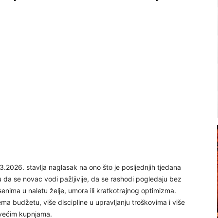
3.2026. stavlja naglasak na ono što je posljednjih tjedana
 da se novac vodi pažljivije, da se rashodi pogledaju bez
nima u naletu želje, umora ili kratkotrajnog optimizma.
ema budžetu, više discipline u upravljanju troškovima i više
i većim kupnjama.