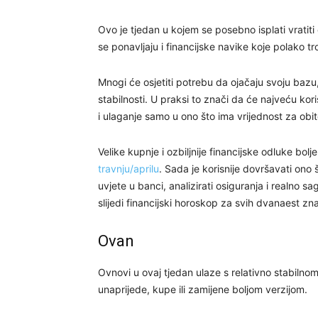
Ovo je tjedan u kojem se posebno isplati vrati
se ponavljaju i financijske navike koje polako t
Mnogi će osjetiti potrebu da ojačaju svoju bazu,
stabilnosti. U praksi to znači da će najveću kor
i ulaganje samo u ono što ima vrijednost za obi
Velike kupnje i ozbiljnije financijske odluke bo
travnju/aprilu
. Sada je korisnije dovršavati ono 
uvjete u banci, analizirati osiguranja i realno sa
slijedi financijski horoskop za svih dvanaest zn
Ovan
Ovnovi u ovaj tjedan ulaze s relativno stabilnom
unaprijede, kupe ili zamijene boljom verzijom.