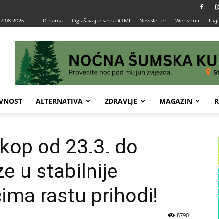
07.08.2026.
O nama
Oglašavajte se na ATMI
Newsletter
Webshop
Uvje
VNOST
ALTERNATIVA
ZDRAVLJE
MAGAZIN
R
skop od 23.3. do
e u stabilnije
cima rastu prihodi!
8790