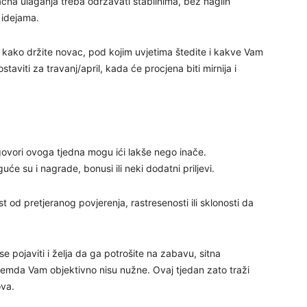
čna ulaganja treba održavati stabilnima, bez naglih
 idejama.
29
i kako držite novac, pod kojim uvjetima štedite i kakve Vam
aviti za travanj/april, kada će procjena biti mirnija i
ogovori ovoga tjedna mogu ići lakše nego inače.
30
e su i nagrade, bonusi ili neki dodatni priljevi.
t od pretjeranog povjerenja, rastresenosti ili sklonosti da
31
28
 pojaviti i želja da ga potrošite na zabavu, sitna
 premda Vam objektivno nisu nužne. Ovaj tjedan zato traži
ova.
05