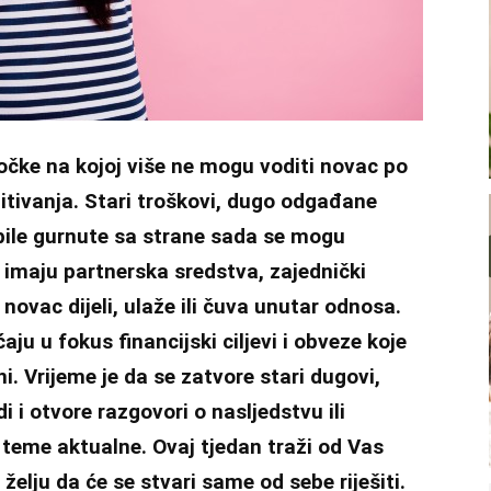
očke na kojoj više ne mogu voditi novac po
tivanja. Stari troškovi, dugo odgađane
 bile gurnute sa strane sada se mogu
imaju partnerska sredstva, zajednički
novac dijeli, ulaže ili čuva unutar odnosa.
ju u fokus financijski ciljevi i obveze koje
i. Vrijeme je da se zatvore stari dugovi,
 i otvore razgovori o nasljedstvu ili
teme aktualne. Ovaj tjedan traži od Vas
 želju da će se stvari same od sebe riješiti.