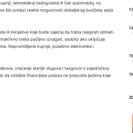
kupnji, tehnološkoj nadogradnji ili čak automobilu, no
13
 Sve što prelazi realne mogućnosti obiteljskog budžeta sada
14
e ili inicijative koje bude osjećaj da treba reagirati odmah.
traktivno treba pažljivo izvagati, osobito ako uključuje
ima. Nepromišljene kupnje, posebno elektronike i
15
roškova, vraćanje starijih dugova i razgovor o zajedničkoj
16
t da ozbiljne financijske poteze ne prepušta ljudima koje
20
21