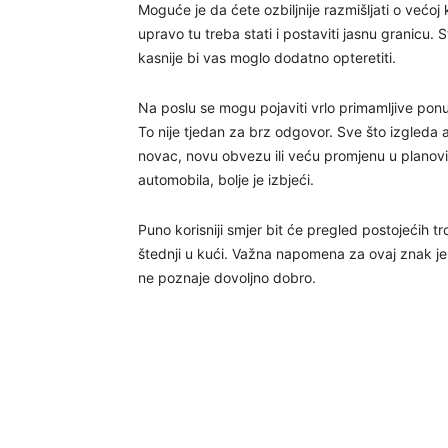
Moguće je da ćete ozbiljnije razmišljati o većoj 
upravo tu treba stati i postaviti jasnu granicu.
kasnije bi vas moglo dodatno opteretiti.
Na poslu se mogu pojaviti vrlo primamljive ponud
To nije tjedan za brz odgovor. Sve što izgleda a
novac, novu obvezu ili veću promjenu u planov
automobila, bolje je izbjeći.
Puno korisniji smjer bit će pregled postojećih t
štednji u kući. Važna napomena za ovaj znak jes
ne poznaje dovoljno dobro.