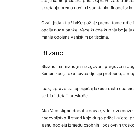
što je samo prolazna priča. Upravo zato trenuta
skretanja prema novim i spontanim financijskim
Ovaj tjedan traži više pažnje prema tome gdje 
opcije nude banke. Veće kućne kupnje bolje je ost
manje obojena vanjskim pritiscima.
Blizanci
Blizancima financijski razgovori, pregovori i d
Komunikacija oko novca djeluje protočno, a moguć
Ipak, upravo uz taj osjećaj lakoće raste opasnos
se bitni detalji preskoče.
Ako Vam stigne dodatni novac, vrlo brzo može se
zadovoljstva ili stvari koje dugo priželjkujete,
jasnu podjelu između osobnih i poslovnih trošk