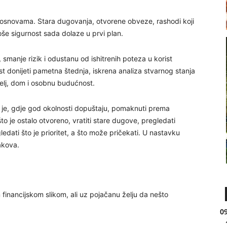
ti osnovama. Stara dugovanja, otvorene obveze, rashodi koji
roše sigurnost sada dolaze u prvi plan.
 smanje rizik i odustanu od ishitrenih poteza u korist
ist donijeti pametna štednja, iskrena analiza stvarnog stanja
telj, dom i osobnu budućnost.
lje je, gdje god okolnosti dopuštaju, pomaknuti prema
što je ostalo otvoreno, vratiti stare dugove, pregledati
gledati što je prioritet, a što može pričekati. U nastavku
akova.
 financijskom slikom, ali uz pojačanu želju da nešto
09