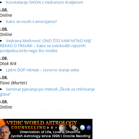
Konstelacije SIKON s Vedranom Kraljetom
.08.
Online
Kako se nositi s emocijama?
.08.
Online
Vedrana Meštrović: ONO ŠTO VAM NITKO NIJE
REKAO O TRAUMI – Kako se osloboditi njezinih
posljedica brže nego što mislite
.08.
Otok Krk
Ljetni DOP retreat – Izvorno stanje sebe
.08.
Tisno (Murter)
Seminar pjevanja po metodi „Škole za otkrivanje
glasa“
.08.
Online
Radionica: Pomagači iz drugih dimenzija Online –
otvoreno za sve
.08.
Zagreb+Online
Osnovni ThetaHealing® tečaj, Zagreb i Online