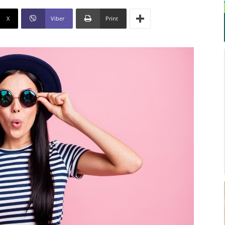
X
Viber
Print