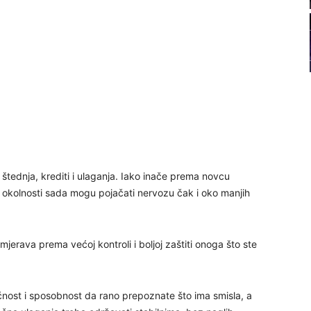
22
23
24
štednja, krediti i ulaganja. Iako inače prema novcu
25
ke okolnosti sada mogu pojačati nervozu čak i oko manjih
26
mjerava prema većoj kontroli i boljoj zaštiti onoga što ste
27
čnost i sposobnost da rano prepoznate što ima smisla, a