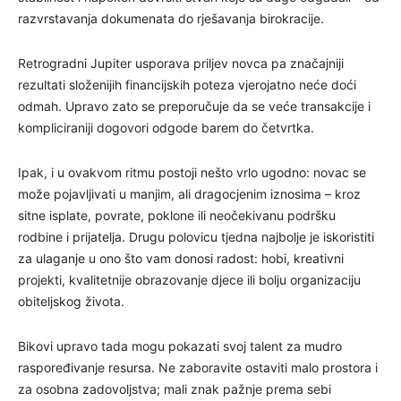
razvrstavanja dokumenata do rješavanja birokracije.
Retrogradni Jupiter usporava priljev novca pa značajniji
rezultati složenijih financijskih poteza vjerojatno neće doći
odmah. Upravo zato se preporučuje da se veće transakcije i
kompliciraniji dogovori odgode barem do četvrtka.
Ipak, i u ovakvom ritmu postoji nešto vrlo ugodno: novac se
može pojavljivati u manjim, ali dragocjenim iznosima – kroz
sitne isplate, povrate, poklone ili neočekivanu podršku
rodbine i prijatelja. Drugu polovicu tjedna najbolje je iskoristiti
za ulaganje u ono što vam donosi radost: hobi, kreativni
projekti, kvalitetnije obrazovanje djece ili bolju organizaciju
obiteljskog života.
Bikovi upravo tada mogu pokazati svoj talent za mudro
raspoređivanje resursa. Ne zaboravite ostaviti malo prostora i
za osobna zadovoljstva; mali znak pažnje prema sebi