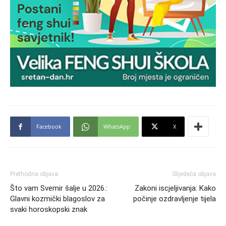
Facebook
WhatsApp
X
Prethodna objava
Slijedeća objava
Što vam Svemir šalje u 2026.:
Zakoni iscjeljivanja: Kako
Glavni kozmički blagoslov za
počinje ozdravljenje tijela
svaki horoskopski znak