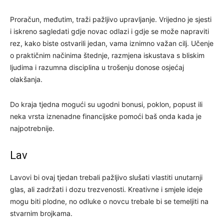
Proračun, međutim, traži pažljivo upravljanje. Vrijedno je sjesti
i iskreno sagledati gdje novac odlazi i gdje se može napraviti
rez, kako biste ostvarili jedan, vama iznimno važan cilj. Učenje
o praktičnim načinima štednje, razmjena iskustava s bliskim
ljudima i razumna disciplina u trošenju donose osjećaj
olakšanja.
Do kraja tjedna mogući su ugodni bonusi, poklon, popust ili
neka vrsta iznenadne financijske pomoći baš onda kada je
najpotrebnije.
Lav
Lavovi bi ovaj tjedan trebali pažljivo slušati vlastiti unutarnji
glas, ali zadržati i dozu trezvenosti. Kreativne i smjele ideje
mogu biti plodne, no odluke o novcu trebale bi se temeljiti na
stvarnim brojkama.