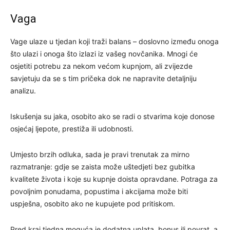
Vaga
Vage ulaze u tjedan koji traži balans – doslovno između onoga
što ulazi i onoga što izlazi iz vašeg novčanika. Mnogi će
osjetiti potrebu za nekom većom kupnjom, ali zvijezde
savjetuju da se s tim pričeka dok ne napravite detaljniju
analizu.
Iskušenja su jaka, osobito ako se radi o stvarima koje donose
osjećaj ljepote, prestiža ili udobnosti.
Umjesto brzih odluka, sada je pravi trenutak za mirno
razmatranje: gdje se zaista može uštedjeti bez gubitka
kvalitete života i koje su kupnje doista opravdane. Potraga za
povoljnim ponudama, popustima i akcijama može biti
uspješna, osobito ako ne kupujete pod pritiskom.
Pred kraj tjedna moguća je dodatna uplata, bonus ili povrat, a