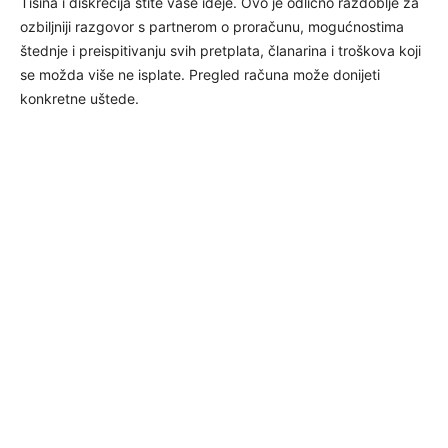
Tišina i diskrecija štite vaše ideje. Ovo je odlično razdoblje za
ozbiljniji razgovor s partnerom o proračunu, mogućnostima
štednje i preispitivanju svih pretplata, članarina i troškova koji
se možda više ne isplate. Pregled računa može donijeti
konkretne uštede.