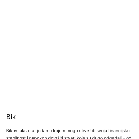
Bik
Bikovi ulaze u tjedan u kojem mogu učvrstiti svoju financijsku
stabilnost i napokon dovršiti stvari koje su dugo odgađali – od