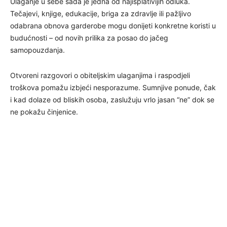
Ulaganje u sebe sada je jedna od najisplativijih odluka.
Tečajevi, knjige, edukacije, briga za zdravlje ili pažljivo
odabrana obnova garderobe mogu donijeti konkretne koristi u
budućnosti – od novih prilika za posao do jačeg
samopouzdanja.
Otvoreni razgovori o obiteljskim ulaganjima i raspodjeli
troškova pomažu izbjeći nesporazume. Sumnjive ponude, čak
i kad dolaze od bliskih osoba, zaslužuju vrlo jasan “ne” dok se
ne pokažu činjenice.