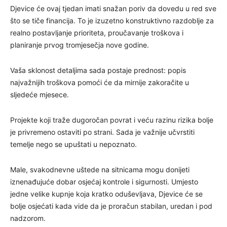
Djevice će ovaj tjedan imati snažan poriv da dovedu u red sve
što se tiče financija. To je izuzetno konstruktivno razdoblje za
realno postavljanje prioriteta, proučavanje troškova i
planiranje prvog tromjesečja nove godine.
Vaša sklonost detaljima sada postaje prednost: popis
najvažnijih troškova pomoći će da mirnije zakoračite u
sljedeće mjesece.
Projekte koji traže dugoročan povrat i veću razinu rizika bolje
je privremeno ostaviti po strani. Sada je važnije učvrstiti
temelje nego se upuštati u nepoznato.
Male, svakodnevne uštede na sitnicama mogu donijeti
iznenađujuće dobar osjećaj kontrole i sigurnosti. Umjesto
jedne velike kupnje koja kratko oduševljava, Djevice će se
bolje osjećati kada vide da je proračun stabilan, uredan i pod
nadzorom.