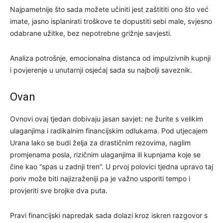
Najpametnije što sada možete učiniti jest zaštititi ono što već
imate, jasno isplanirati troškove te dopustiti sebi male, svjesno
odabrane užitke, bez nepotrebne grižnje savjesti.
Analiza potrošnje, emocionalna distanca od impulzivnih kupnji
i povjerenje u unutarnji osjećaj sada su najbolji saveznik.
Ovan
Ovnovi ovaj tjedan dobivaju jasan savjet: ne žurite s velikim
ulaganjima i radikalnim financijskim odlukama. Pod utjecajem
Urana lako se budi želja za drastičnim rezovima, naglim
promjenama posla, rizičnim ulaganjima ili kupnjama koje se
čine kao “spas u zadnji tren”. U prvoj polovici tjedna upravo taj
poriv može biti najizraženiji pa je važno usporiti tempo i
provjeriti sve brojke dva puta.
Pravi financijski napredak sada dolazi kroz iskren razgovor s