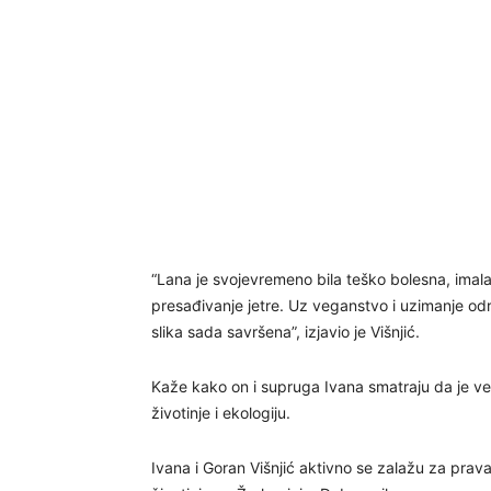
“Lana je svojevremeno bila teško bolesna, imala j
presađivanje jetre. Uz veganstvo i uzimanje odre
slika sada savršena”, izjavio je Višnjić.
Kaže kako on i supruga Ivana smatraju da je vega
životinje i ekologiju.
Ivana i Goran Višnjić aktivno se zalažu za prava 