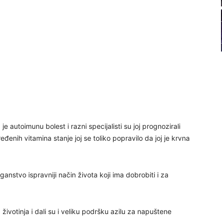
22
23
24
e autoimunu bolest i razni specijalisti su joj prognozirali
25
đenih vitamina stanje joj se toliko popravilo da joj je krvna
26
nstvo ispravniji način života koji ima dobrobiti i za
27
životinja i dali su i veliku podršku azilu za napuštene