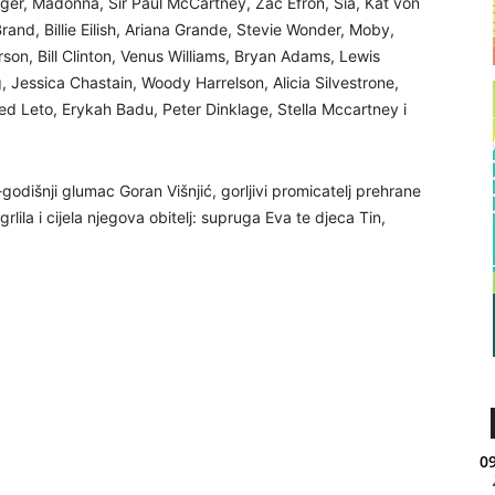
r, Madonna, Sir Paul McCartney, Zac Efron, Sia, Kat von
rand, Billie Eilish, Ariana Grande, Stevie Wonder, Moby,
son, Bill Clinton, Venus Williams, Bryan Adams, Lewis
 Jessica Chastain, Woody Harrelson, Alicia Silvestrone,
d Leto, Erykah Badu, Peter Dinklage, Stella Mccartney i
odišnji glumac Goran Višnjić, gorljivi promicatelj prehrane
grlila i cijela njegova obitelj: supruga Eva te djeca Tin,
09