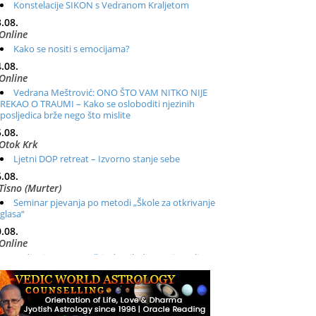
Konstelacije SIKON s Vedranom Kraljetom
.08.
Online
Kako se nositi s emocijama?
.08.
Online
Vedrana Meštrović: ONO ŠTO VAM NITKO NIJE
REKAO O TRAUMI – Kako se osloboditi njezinih
posljedica brže nego što mislite
.08.
Otok Krk
Ljetni DOP retreat – Izvorno stanje sebe
.08.
Tisno (Murter)
Seminar pjevanja po metodi „Škole za otkrivanje
glasa“
.08.
Online
Radionica: Pomagači iz drugih dimenzija Online –
otvoreno za sve
.08.
Zagreb+Online
Osnovni ThetaHealing® tečaj, Zagreb i Online