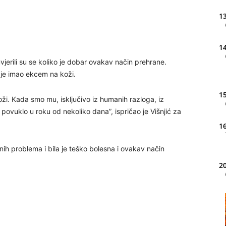
13
14
 uvjerili su se koliko je dobar ovakav način prehrane.
je imao ekcem na koži.
15
oži. Kada smo mu, isključivo iz humanih razloga, iz
povuklo u roku od nekoliko dana”, ispričao je Višnjić za
16
nih problema i bila je teško bolesna i ovakav način
20
21