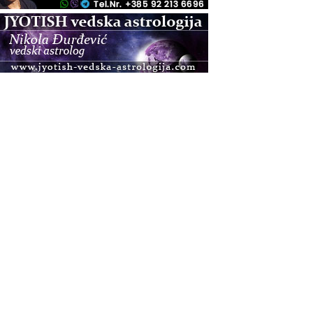
.08.
Pula
Access BARS®, otpusti stres
.08.
Pula
Access Energetski Facelift®
.08.
Zagreb
Pjesma srca / Zagreb
Online
Tečaj Višeg Vodstva, razvijanja intuicije i Akaša
zapisa
.08.
Online
Upisi u program Profesionalni hipnoterapeut —
nova generacija kreće 25.08. 2026.
.08.
Online
Postanite Nositelj Vibracije Nove Zemlje
.08.
Visoko
Alemka Dauskardt – Jednodnevna radionica