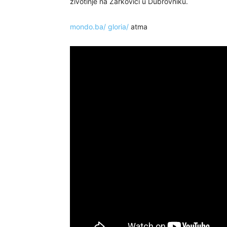
životinje na Žarkovici u Dubrovniku.
mondo.ba/
gloria/
atma