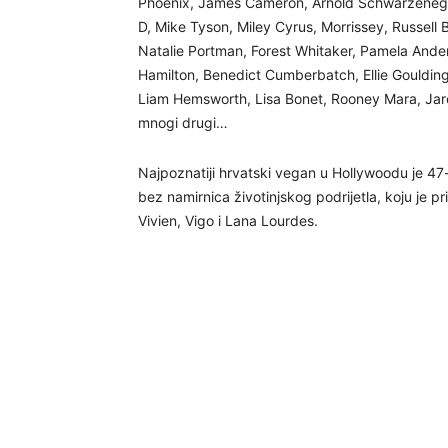
Phoenix, James Cameron, Arnold Schwarzenegge
D, Mike Tyson, Miley Cyrus, Morrissey, Russell B
Natalie Portman, Forest Whitaker, Pamela Ander
Hamilton, Benedict Cumberbatch, Ellie Goulding,
Liam Hemsworth, Lisa Bonet, Rooney Mara, Jare
mnogi drugi…
Najpoznatiji hrvatski vegan u Hollywoodu je 47-g
bez namirnica životinjskog podrijetla, koju je pri
Vivien, Vigo i Lana Lourdes.