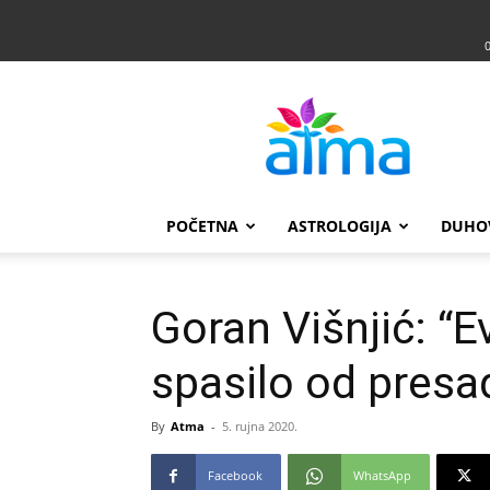
Atma
POČETNA
ASTROLOGIJA
DUHO
Goran Višnjić: “E
spasilo od presađ
By
Atma
-
5. rujna 2020.
Facebook
WhatsApp