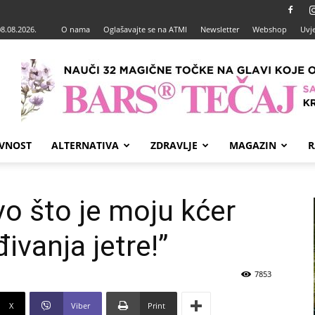
08.08.2026.
O nama
Oglašavajte se na ATMI
Newsletter
Webshop
Uvje
VNOST
ALTERNATIVA
ZDRAVLJE
MAGAZIN
R
vo što je moju kćer
ivanja jetre!”
7853
X
Viber
Print