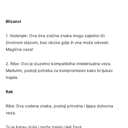
Blizanci
1. Vodenjak: Ova dva zračna znaka mogu zajedno ići
životnom stazom, bez obzira gdje ih ona može odvesti.
Magična veza!
2. Ribe: Ovo je izuzetno kompatibilna intelektualna veza.
Međutim, postoji potreba za kompromisom kako bi ljubav
trajala.
Rak
Ribe: Dva vodena znaka, postoji prirodna i lijepa duhovna
veza.
To je ljubav duša i može trajati cijeli život.