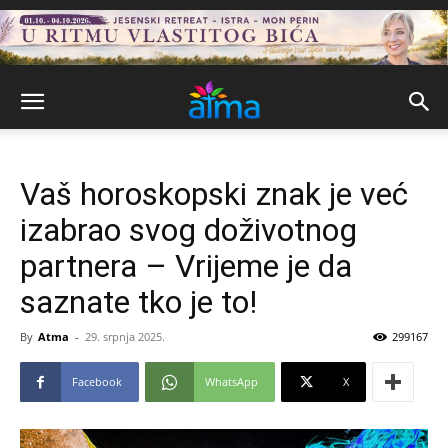
Vaš horoskopski znak je već
izabrao svog doživotnog
partnera – Vrijeme je da
saznate tko je to!
By
Atma
-
29. srpnja 2025.
299167
Facebook
WhatsApp
X