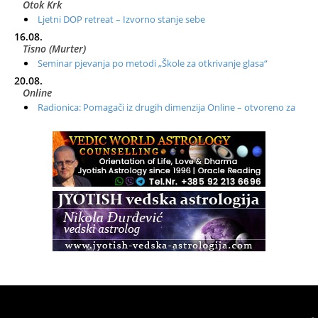
Otok Krk
Ljetni DOP retreat – Izvorno stanje sebe
16.08.
Tisno (Murter)
Seminar pjevanja po metodi „Škole za otkrivanje glasa“
20.08.
Online
Radionica: Pomagači iz drugih dimenzija Online – otvoreno za
sve
21.08.
Zagreb+Online
Osnovni ThetaHealing® tečaj, Zagreb i Online
22.08.
Zagreb
Osnovna radionica za izscjeljivanje pranom (Basic Pranic
Healing course)
Pula
Access BARS®, otpusti stres
23.08.
Pula
Access Energetski Facelift®
24.08.