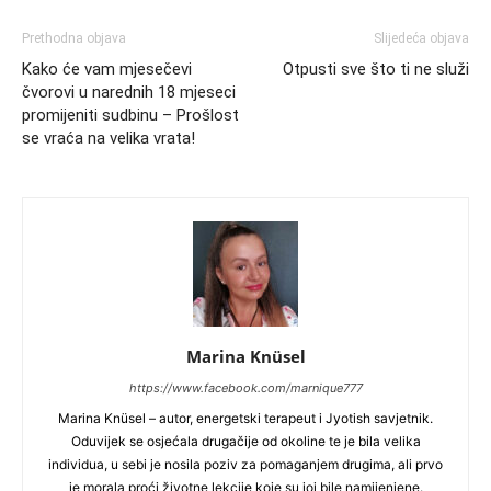
Prethodna objava
Slijedeća objava
Kako će vam mjesečevi
Otpusti sve što ti ne služi
čvorovi u narednih 18 mjeseci
promijeniti sudbinu – Prošlost
se vraća na velika vrata!
Marina Knüsel
https://www.facebook.com/marnique777
Marina Knüsel – autor, energetski terapeut i Jyotish savjetnik.
Oduvijek se osjećala drugačije od okoline te je bila velika
individua, u sebi je nosila poziv za pomaganjem drugima, ali prvo
je morala proći životne lekcije koje su joj bile namijenjene.