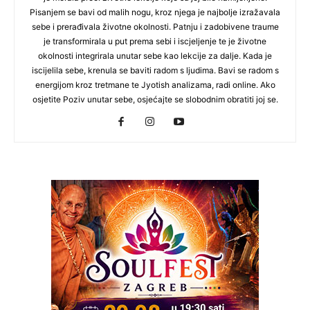
Pisanjem se bavi od malih nogu, kroz njega je najbolje izražavala
sebe i prerađivala životne okolnosti. Patnju i zadobivene traume
je transformirala u put prema sebi i iscjeljenje te je životne
okolnosti integrirala unutar sebe kao lekcije za dalje. Kada je
iscijelila sebe, krenula se baviti radom s ljudima. Bavi se radom s
energijom kroz tretmane te Jyotish analizama, radi online. Ako
osjetite Poziv unutar sebe, osjećajte se slobodnim obratiti joj se.