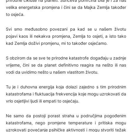
prirodne cikluse na planeti. Sunčeva pomrčina bila je i za nas
velika energetska promjena i čini se da Majka Zemlja također
to osjeća.
Svi smo međusobno povezani pa kad se u našem životu
pojavi kaos ili nekakva promjena, Zemlja to osjeti, a isto tako
kad Zemlja doživi promjenu, mi to također osjećamo.
S obzirom da se sve te prirodne katastrofe događaju u zadnje
vrijeme, čini se da planet definitivno reagira na nešto ili nas
vodi da uvidimo nešto u našem vlastitom životu.
Tu je i duhovna energija koja dolazi zajedno s tim prirodnim
katastrofama i fluktuacija frekvencija koje mogu uzrokovati da
vrlo osjetljivi ljudi ili empati to osjećaju.
Ne samo da postoji porast straha u područjima pogođenim
katastrofama, nego promjene temperature i pritiska mogu
uzrokovati povećanje psihičke aktivnosti i mogu stvoriti težak