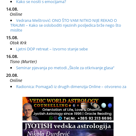
Kako se nositi s emocijama?
14.08.
Online
Vedrana Meštrović: ONO ŠTO VAM NITKO NIJE REKAO O
TRAUMI – Kako se osloboditi njezinih posljedica brže nego što
mislite
15.08.
Otok Krk
Ljetni DOP retreat – Izvorno stanje sebe
16.08.
Tisno (Murter)
Seminar pjevanja po metodi „Škole za otkrivanje glasa“
20.08.
Online
Radionica: Pomagači iz drugih dimenzija Online – otvoreno za
sve
21.08.
Zagreb+Online
Osnovni ThetaHealing® tečaj, Zagreb i Online
22.08.
Pula
Access BARS®, otpusti stres