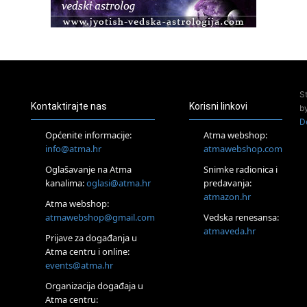
23.08.
Pula
Access Energetski Facelift®
24.08.
Zagreb
Pjesma srca / Zagreb
Online
S
Tečaj Višeg Vodstva, razvijanja intuicije i Akaša zapisa
Kontaktirajte nas
Korisni linkovi
b
25.08.
D
Online
Općenite informacije:
Atma webshop:
Upisi u program Profesionalni hipnoterapeut — nova
info@atma.hr
atmawebshop.com
generacija kreće 25.08. 2026.
Oglašavanje na Atma
Snimke radionica i
26.08.
Online
kanalima:
oglasi@atma.hr
predavanja:
Postanite Nositelj Vibracije Nove Zemlje
atmazon.hr
Atma webshop:
27.08.
atmawebshop@gmail.com
Vedska renesansa:
Visoko
atmaveda.hr
Prijave za događanja u
Alemka Dauskardt – Jednodnevna radionica sistemskih
konstelacija
Atma centru i online:
events@atma.hr
29.08.
Zagreb
Organizacija događaja u
HOD PO ŽERAVICI – Seminar koji mijenja tijelo, duh i um
Atma centru:
SoulFest – Festival glazbe, mudrosti i zajedništva