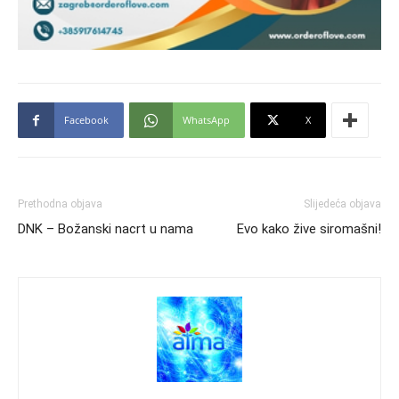
Facebook
WhatsApp
X
Prethodna objava
Slijedeća objava
DNK – Božanski nacrt u nama
Evo kako žive siromašni!