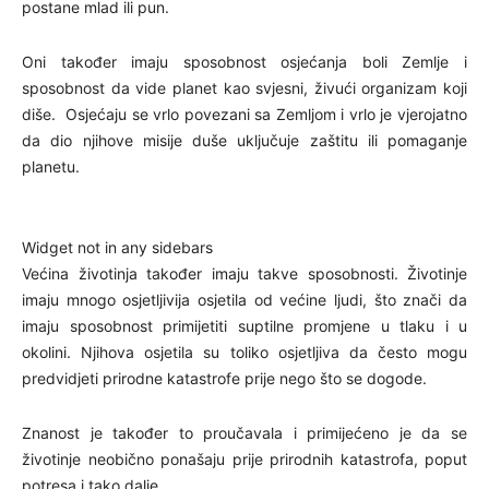
postane mlad ili pun.
Oni također imaju sposobnost osjećanja boli Zemlje i
sposobnost da vide planet kao svjesni, živući organizam koji
diše. Osjećaju se vrlo povezani sa Zemljom i vrlo je vjerojatno
da dio njihove misije duše uključuje zaštitu ili pomaganje
planetu.
Widget not in any sidebars
Većina životinja također imaju takve sposobnosti. Životinje
imaju mnogo osjetljivija osjetila od većine ljudi, što znači da
imaju sposobnost primijetiti suptilne promjene u tlaku i u
okolini. Njihova osjetila su toliko osjetljiva da često mogu
predvidjeti prirodne katastrofe prije nego što se dogode.
Znanost je također to proučavala i primijećeno je da se
životinje neobično ponašaju prije prirodnih katastrofa, poput
potresa i tako dalje.