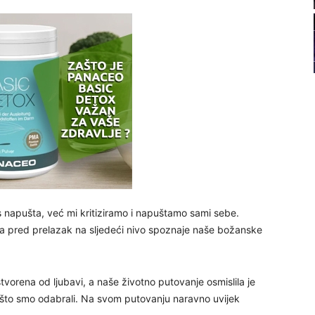
21
22
23
24
as napušta, već mi kritiziramo i napuštamo sami sebe.
ta pred prelazak na sljedeći nivo spoznaje naše božanske
26
27
stvorena od ljubavi, a naše životno putovanje osmislila je
to smo odabrali. Na svom putovanju naravno uvijek