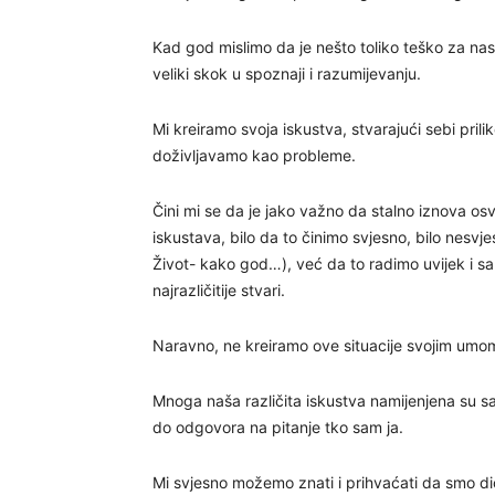
Kad god mislimo da je nešto toliko teško za na
veliki skok u spoznaji i razumijevanju.
Mi kreiramo svoja iskustva, stvarajući sebi prilik
doživljavamo kao probleme.
Čini mi se da je jako važno da stalno iznova os
iskustava, bilo da to činimo svjesno, bilo nesvj
Život- kako god…), već da to radimo uvijek i samo
najrazličitije stvari.
Naravno, ne kreiramo ove situacije svojim umom
Mnoga naša različita iskustva namijenjena s
do odgovora na pitanje tko sam ja.
Mi svjesno možemo znati i prihvaćati da smo dio