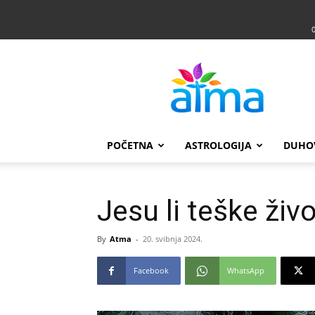
Atma
POČETNA
ASTROLOGIJA
DUHO
Jesu li teške živ
By
Atma
-
20. svibnja 2024.
Facebook
WhatsApp