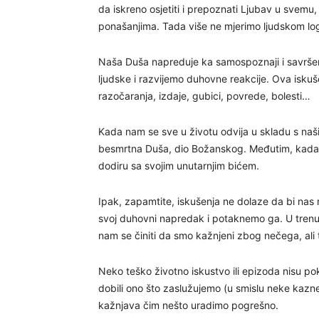
da iskreno osjetiti i prepoznati Ljubav u svemu, 
ponašanjima. Tada više ne mjerimo ljudskom logi
Naša Duša napreduje ka samospoznaji i savrš
ljudske i razvijemo duhovne reakcije. Ova iskušen
razočaranja, izdaje, gubici, povrede, bolesti…
Kada nam se sve u životu odvija u skladu s naš
besmrtna Duša, dio Božanskog. Međutim, kada 
dodiru sa svojim unutarnjim bićem.
Ipak, zapamtite, iskušenja ne dolaze da bi nas 
svoj duhovni napredak i potaknemo ga. U tren
nam se činiti da smo kažnjeni zbog nečega, ali 
Neko teško životno iskustvo ili epizoda nisu p
dobili ono što zaslužujemo (u smislu neke kazne
kažnjava čim nešto uradimo pogrešno.