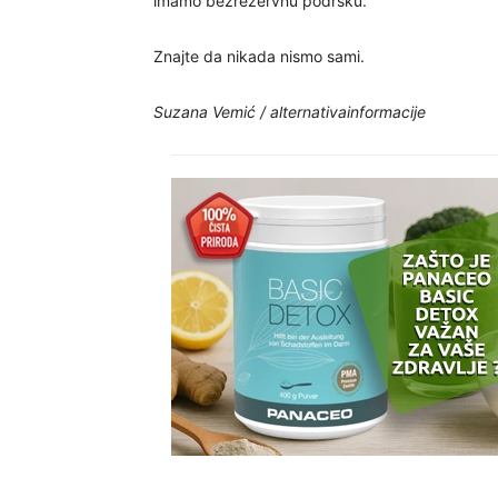
imamo bezrezervnu podršku.
Znajte da nikada nismo sami.
Suzana Vemić / alternativainformacije