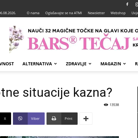
06.08.2026.
O nama
Oglašavajte se na ATMI
Newsletter
Webshop
Uvje
VNOST
ALTERNATIVA
ZDRAVLJE
MAGAZIN
R
otne situacije kazna?
13538
X
Viber
Print