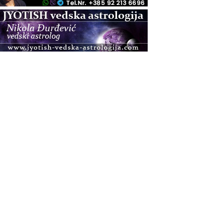
.08.
Zagreb+Online
Osnovni ThetaHealing® tečaj, Zagreb i Online
.08.
Pula
Access BARS®, otpusti stres
.08.
Pula
Access Energetski Facelift®
.08.
Zagreb
Pjesma srca / Zagreb
Online
Tečaj Višeg Vodstva, razvijanja intuicije i Akaša
zapisa
.08.
Online
Postanite Nositelj Vibracije Nove Zemlje
.08.
Visoko
Alemka Dauskardt – Jednodnevna radionica
sistemskih konstelacija