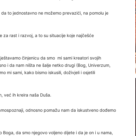
s da to jednostavno ne možemo prevazići, na pomolu je
e za rast i razvoj, a to su situacije koje najčešće
vještavamo činjenicu da smo mi sami kreatori svojih
esno i da nam ništa ne šalje netko drugi (Bog, Univerzum,
 mi sami, kako bismo iskusili, doživjeli i osjetili
, već ih kreira naša Duša.
u samospoznaji, odnosno pomažu nam da iskustveno dođemo
 Boga, da smo njegovo voljeno dijete i da je on i u nama,