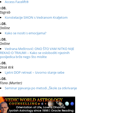
Access Facelift®
.08.
Zagreb
Konstelacije SIKON s Vedranom Kraljetom
.08.
Online
Kako se nositi s emocijama?
.08.
Online
Vedrana Meštrović: ONO ŠTO VAM NITKO NIJE
REKAO O TRAUMI – Kako se osloboditi njezinih
posljedica brže nego što mislite
.08.
Otok Krk
Ljetni DOP retreat – Izvorno stanje sebe
.08.
Tisno (Murter)
Seminar pjevanja po metodi „Škole za otkrivanje
glasa“
.08.
Online
Radionica: Pomagači iz drugih dimenzija Online –
otvoreno za sve