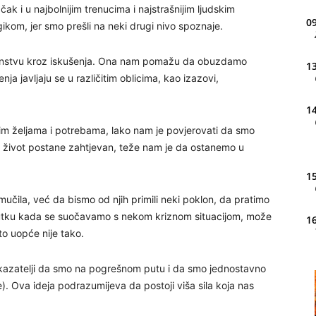
čak i u najbolnijim trenucima i najstrašnijim ljudskim
09
kom, jer smo prešli na neki drugi nivo spoznaje.
enstvu kroz iskušenja. Ona nam pomažu da obuzdamo
13
ja javljaju se u različitim oblicima, kao izazovi,
14
im željama i potrebama, lako nam je povjerovati da smo
život postane zahtjevan, teže nam je da ostanemo u
15
mučila, već da bismo od njih primili neki poklon, da pratimo
utku kada se suočavamo s nekom kriznom situacijom, može
16
to uopće nije tako.
okazatelji da smo na pogrešnom putu i da smo jednostavno
20
). Ova ideja podrazumijeva da postoji viša sila koja nas