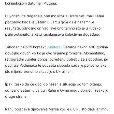
konjunkcijom Saturna i Plutona.
U jyotishu te događaje pratimo kroz susrete Saturna i Ketua
pogotovo kada je Saturn u Jarcu gdje daje najtamnije
rezultate, odnosno on vadi sve ono tamno što je u ljudskoj
psihi potisnuto, a Ketu rasplamsava kolektivne događaje.
Također, najbliži kontakt
Jupitera
i Saturna nakon 400 godina
dovoljno govori koliko je ovo vrijeme promjena. Momentalno,
retrogradni Jupiter donosi određenu potrebu za slobodom, jer
dodiruje Vodenjaka te oduzeta sloboda sada je ponovno jaka
što mijenja trenutno situaciju s Ukrajinom.
Ipak, teško da će doći do rješenja situacije po tom pitanju,
odnosno Saturn u Jarcu i Rahu u Ovnu mogu donijeti i reakciju
druge strane.
Rahu pojačava djelovanje Marsa koji je u Biku što daje iznimnu