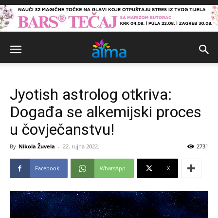
Jyotish astrolog otkriva:
Događa se alkemijski proces
u čovječanstvu!
By
Nikola Žuvela
-
22. rujna 2022.
2731
Facebook
WhatsApp
X