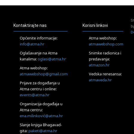
Pula
Access Energetski Facelift®
24.08.
S
Zagreb
Kontaktirajte nas
Korisni linkovi
b
Pjesma srca / Zagreb
D
Online
Općenite informacije:
Atma webshop:
Tečaj Višeg Vodstva, razvijanja intuicije i Akaša zapisa
info@atma.hr
atmawebshop.com
26.08.
Oglašavanje na Atma
Snimke radionica i
Online
kanalima:
oglasi@atma.hr
predavanja:
Postanite Nositelj Vibracije Nove Zemlje
atmazon.hr
27.08.
Atma webshop:
Visoko
atmawebshop@gmail.com
Vedska renesansa:
Alemka Dauskardt – Jednodnevna radionica sistemskih
atmaveda.hr
Prijave za događanja u
konstelacija
Atma centru i online:
29.08.
events@atma.hr
Zagreb
HOD PO ŽERAVICI – Seminar koji mijenja tijelo, duh i um
Organizacija događaja u
SoulFest – Festival glazbe, mudrosti i zajedništva
Atma centru:
30.08.
ena.milinković@atma.hr
Zagreb
Slanje knjiga Bhagavad-
Access BARS® edukacija otpusti stres
gita:
paketi@atma.hr
31.08.