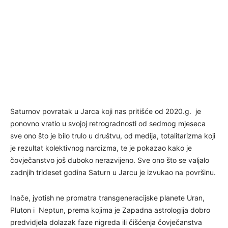
Saturnov povratak u Jarca koji nas pritišće od 2020.g. je
ponovno vratio u svojoj retrogradnosti od sedmog mjeseca
sve ono što je bilo trulo u društvu, od medija, totalitarizma koji
je rezultat kolektivnog narcizma, te je pokazao kako je
čovječanstvo još duboko nerazvijeno. Sve ono što se valjalo
zadnjih trideset godina Saturn u Jarcu je izvukao na površinu.
Inače, jyotish ne promatra transgeneracijske planete Uran,
Pluton i Neptun, prema kojima je Zapadna astrologija dobro
predvidjela dolazak faze nigreda ili čišćenja čovječanstva