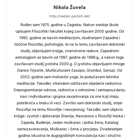
Nikola Žuvela
http://vedski-jyotish.net/
Rođen sam 1975. godine u Zagrebu. Nakon srednje škole
upisujem Filozofski fakultet kojeg završavam 2000 godine. Od
1992. godine se bavim meditacijom, studiranjem Zapadne i
Istočne filozofije, psihologije, te na tu temu završavam doktorski
studij, objavljujem knjige, znanstvene radove. Zapadnom
astrologijom se bavim od 1997. godine do 1999.g., a nakon toga
završavam studij jyotisha 2000.g. O jyotishu objavljujem mnoge
članke (Vjesnik, Multikulturalni časopis, Grombol, Sensa). Od
2002. godine sam instruktor yoge, te podučavam tehnike
meditacije. Također, vikendom održavam slijedeće radionice:
Deprogramiranje odnosa, radionice o odnosima i samopouzdanju
kao i individualna i grupna savjetovanja za one koji imaju
poteškoća u braku ili vezi. Završio sam doktorski studij, smjer
filozofija na temu filozofije i nesvjesnog. Također, sam objavio
knjige: Jyotish i djelovanje Shanija, Nesvjesno u filozofiji Istoka i
Zapada, Buđenje, Jedan muškarac i jedna žena, Katalog
samozavaravanja, Muškarac i žena u procjepu. Dvadesetpet
godina iskustva te dugogodišnjih konzulatcija kao i stručno