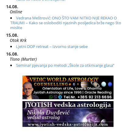
14.08.
Online
Vedrana Meštrović: ONO ŠTO VAM NITKO NIJE REKAO O
TRAUMI – Kako se osloboditi njezinih posljedica brže nego što
mislite
15.08.
Otok Krk
Ljetni DOP retreat – Izvorno stanje sebe
16.08.
Tisno (Murter)
Seminar pjevanja po metodi „Škole za otkrivanje glasa“
20.08.
Online
Radionica: Pomagači iz drugih dimenzija Online – otvoreno za
sve
21.08.
Zagreb+Online
Osnovni ThetaHealing® tečaj, Zagreb i Online
22.08.
Pula
Access BARS®, otpusti stres
23.08.