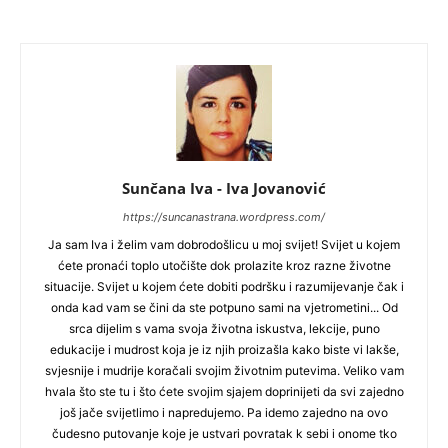
Sunčana Iva - Iva Jovanović
https://suncanastrana.wordpress.com/
Ja sam Iva i želim vam dobrodošlicu u moj svijet! Svijet u kojem
ćete pronaći toplo utočište dok prolazite kroz razne životne
situacije. Svijet u kojem ćete dobiti podršku i razumijevanje čak i
onda kad vam se čini da ste potpuno sami na vjetrometini... Od
srca dijelim s vama svoja životna iskustva, lekcije, puno
edukacije i mudrost koja je iz njih proizašla kako biste vi lakše,
svjesnije i mudrije koračali svojim životnim putevima. Veliko vam
hvala što ste tu i što ćete svojim sjajem doprinijeti da svi zajedno
još jače svijetlimo i napredujemo. Pa idemo zajedno na ovo
čudesno putovanje koje je ustvari povratak k sebi i onome tko