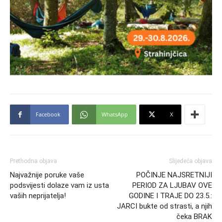
Facebook
WhatsApp
X
Prethodna objava
Slijedeća objava
Najvažnije poruke vaše
POČINJE NAJSRETNIJI
podsvijesti dolaze vam iz usta
PERIOD ZA LJUBAV OVE
vaših neprijatelja!
GODINE I TRAJE DO 23.5.:
JARCI bukte od strasti, a njih
čeka BRAK