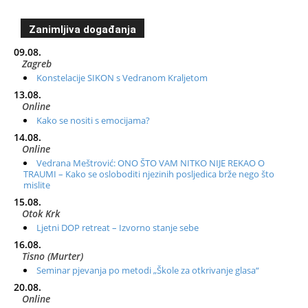
Zanimljiva događanja
09.08.
Zagreb
Konstelacije SIKON s Vedranom Kraljetom
13.08.
Online
Kako se nositi s emocijama?
14.08.
Online
Vedrana Meštrović: ONO ŠTO VAM NITKO NIJE REKAO O
TRAUMI – Kako se osloboditi njezinih posljedica brže nego što
mislite
15.08.
Otok Krk
Ljetni DOP retreat – Izvorno stanje sebe
16.08.
Tisno (Murter)
Seminar pjevanja po metodi „Škole za otkrivanje glasa“
20.08.
Online