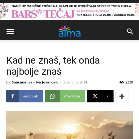
Kad ne znaš, tek onda
najbolje znaš
By
Sunčana Iva - Iva Jovanović
-
3. svibnja 2024.
2228
Facebook
WhatsApp
X