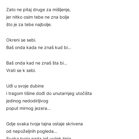
Zato ne pitaj druge za mišljenje,
jer nitko osim tebe ne zna bolje
što je za tebe najbolje.
Okreni se sebi.
Baš onda kada ne znaš kud bi…
Baš onda kad ne znaš šta bi…
Vrati se k sebi.
Uđi u svoje dubine
i tragom tišine dođi do unutarnjeg utočišta
jedinog nedodirljivog
poput mirnog jezera…
Gdje svaka tvoja tajna ostaje skrivena
od nepoželjnih pogleda…
Svaka tvoja nada još uvijek tinja…