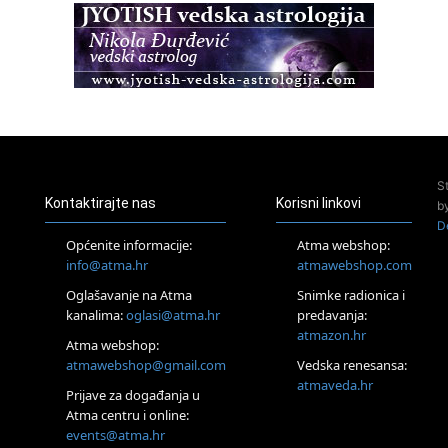
Pula
Access BARS®, otpusti stres
23.08.
Pula
Access Energetski Facelift®
24.08.
Zagreb
Pjesma srca / Zagreb
Online
S
Tečaj Višeg Vodstva, razvijanja intuicije i Akaša zapisa
Kontaktirajte nas
Korisni linkovi
b
25.08.
D
Online
Općenite informacije:
Atma webshop:
Upisi u program Profesionalni hipnoterapeut — nova
info@atma.hr
atmawebshop.com
generacija kreće 25.08. 2026.
Oglašavanje na Atma
Snimke radionica i
26.08.
Online
kanalima:
oglasi@atma.hr
predavanja:
Postanite Nositelj Vibracije Nove Zemlje
atmazon.hr
Atma webshop:
27.08.
atmawebshop@gmail.com
Vedska renesansa:
Visoko
atmaveda.hr
Prijave za događanja u
Alemka Dauskardt – Jednodnevna radionica sistemskih
konstelacija
Atma centru i online:
events@atma.hr
29.08.