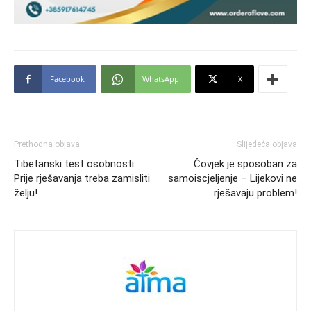
Facebook
WhatsApp
X
Prethodna objava
Slijedeća objava
Tibetanski test osobnosti:
Čovjek je sposoban za
Prije rješavanja treba zamisliti
samoiscjeljenje – Lijekovi ne
želju!
rješavaju problem!