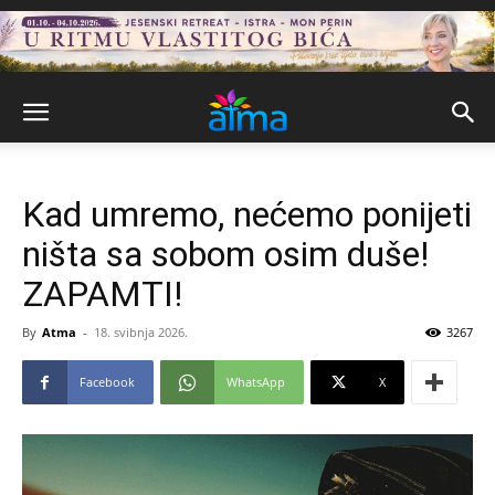
Kad umremo, nećemo ponijeti
ništa sa sobom osim duše!
ZAPAMTI!
By
Atma
-
18. svibnja 2026.
3267
Facebook
WhatsApp
X