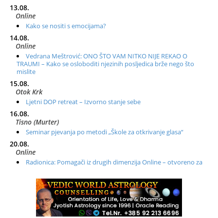
13.08.
Online
Kako se nositi s emocijama?
14.08.
Online
Vedrana Meštrović: ONO ŠTO VAM NITKO NIJE REKAO O
TRAUMI – Kako se osloboditi njezinih posljedica brže nego što
mislite
15.08.
Otok Krk
Ljetni DOP retreat – Izvorno stanje sebe
16.08.
Tisno (Murter)
Seminar pjevanja po metodi „Škole za otkrivanje glasa“
20.08.
Online
Radionica: Pomagači iz drugih dimenzija Online – otvoreno za
sve
21.08.
Zagreb+Online
Osnovni ThetaHealing® tečaj, Zagreb i Online
22.08.