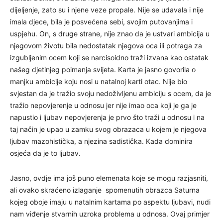
dijeljenje, zato su i njene veze propale. Nije se udavala i nije
imala djece, bila je posvećena sebi, svojim putovanjima i
uspjehu. On, s druge strane, nije znao da je ustvari ambicija u
njegovom životu bila nedostatak njegova oca ili potraga za
izgubljenim ocem koji se narcisoidno traži izvana kao ostatak
našeg djetinjeg poimanja svijeta. Karta je jasno govorila o
manjku ambicije koju nosi u natalnoj karti otac. Nije bio
svjestan da je tražio svoju nedoživljenu ambiciju s ocem, da je
tražio nepovjerenje u odnosu jer nije imao oca koji je ga je
napustio i ljubav nepovjerenja je prvo što traži u odnosu i na
taj način je upao u zamku svog obrazaca u kojem je njegova
ljubav mazohistička, a njezina sadistička. Kada dominira
osjeća da je to ljubav.
Jasno, ovdje ima još puno elemenata koje se mogu razjasniti,
ali ovako skraćeno izlaganje spomenutih obrazca Saturna
kojeg oboje imaju u natalnim kartama po aspektu ljubavi, nudi
nam viđenje stvarnih uzroka problema u odnosa. Ovaj primjer