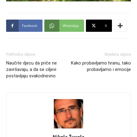
Facebook
WhatsApp
X
Prethodna objava
Slijedeća objava
Naučite djecu da priče ne
Kako probavljamo hranu, tako
završavaju, a da se ciljevi
probavljamo i emocije
postavljaju svakodnevno
Nikola Žuvela