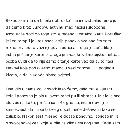
Rekao sam mu da bi bilo dobro doći na individualnu terapiju
da ćemo kroz Jungovu aktivnu imaginaciju i slobodne
asocijacije doći do toga što je rečeno u natalnoj karti. Poslušao
je i na terapiji je kroz asocijacije ponovio sve ono što sam
rekao prvi put u vezi njegovih odnosa. To ga je začudilo jer
jedno je čitanje karte, a drugo je kada kroz terapijsku metodu
osoba uvidi da to nije samo čitanje karte već da su to naši
stavovi koje podsvjesno imamo u vezi odnosa ili u pogledu
života, a da ih uopće nismo svjesni.
Onaj dio u nama koji govori: lako ćemo, dalo mu je vjetar u
leđa i ponovno je bio u svom arhetipu ili obrascu. Mislio je ono
što većina kaže, prešao sam 45 godinu, imam dovoljno
samosvjesti da mi se takve gluposti neće dešavati i tako se
zaljubio. Nakon šest mjeseci je došao ponovno, ispričao mi je
o svojoj novoj vezi koja je bila na klimavim nogama. Kada sam