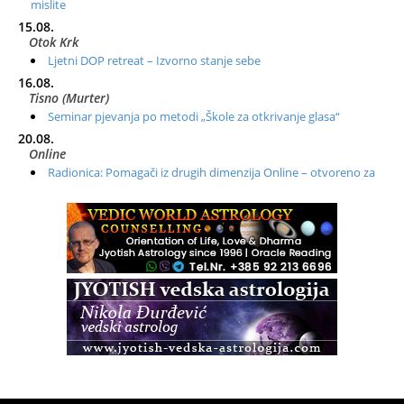
mislite
15.08.
Otok Krk
Ljetni DOP retreat – Izvorno stanje sebe
16.08.
Tisno (Murter)
Seminar pjevanja po metodi „Škole za otkrivanje glasa“
20.08.
Online
Radionica: Pomagači iz drugih dimenzija Online – otvoreno za
sve
21.08.
Zagreb+Online
Osnovni ThetaHealing® tečaj, Zagreb i Online
22.08.
Pula
Access BARS®, otpusti stres
23.08.
Pula
Access Energetski Facelift®
24.08.
Zagreb