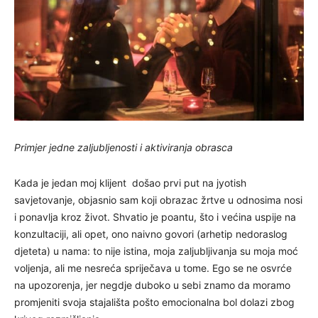
Primjer jedne zaljubljenosti i aktiviranja obrasca
Kada je jedan moj klijent došao prvi put na jyotish
savjetovanje, objasnio sam koji obrazac žrtve u odnosima nosi
i ponavlja kroz život. Shvatio je poantu, što i većina uspije na
konzultaciji, ali opet, ono naivno govori (arhetip nedoraslog
djeteta) u nama: to nije istina, moja zaljubljivanja su moja moć
voljenja, ali me nesreća spriječava u tome. Ego se ne osvrće
na upozorenja, jer negdje duboko u sebi znamo da moramo
promjeniti svoja stajališta pošto emocionalna bol dolazi zbog