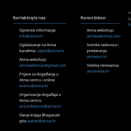
Pjesma srca / Zagreb
Online
S
Tečaj Višeg Vodstva, razvijanja intuicije i Akaša zapisa
Kontaktirajte nas
Korisni linkovi
b
25.08.
D
Online
Općenite informacije:
Atma webshop:
Upisi u program Profesionalni hipnoterapeut — nova
info@atma.hr
atmawebshop.com
generacija kreće 25.08. 2026.
Oglašavanje na Atma
Snimke radionica i
26.08.
Online
kanalima:
oglasi@atma.hr
predavanja:
Postanite Nositelj Vibracije Nove Zemlje
atmazon.hr
Atma webshop:
27.08.
atmawebshop@gmail.com
Vedska renesansa:
Visoko
atmaveda.hr
Prijave za događanja u
Alemka Dauskardt – Jednodnevna radionica sistemskih
konstelacija
Atma centru i online:
events@atma.hr
29.08.
Zagreb
Organizacija događaja u
HOD PO ŽERAVICI – Seminar koji mijenja tijelo, duh i um
Atma centru:
SoulFest – Festival glazbe, mudrosti i zajedništva
ena.milinković@atma.hr
Radoboj
Noćna šumska kupka
Slanje knjiga Bhagavad-
gita:
paketi@atma.hr
Online
Upisi u grupni program Budi nepušač – nova grupa kreće