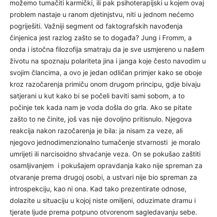
možemo tumačiti karmički, ili pak psihoterapijski u kojem ovaj
problem nastaje u ranom djetinjstvu, niti u jednom nećemo
pogriješiti. Važniji segment od faktografskih navođenja
činjenica jest razlog zašto se to događa? Jung i Fromm, a
onda i istočna filozofija smatraju da je sve usmjereno u našem
životu na spoznaju polariteta jina i janga koje često navodim u
svojim člancima, a ovo je jedan odličan primjer kako se oboje
kroz razočarenja primiču onom drugom principu, gdje bivaju
satjerani u kut kako bi se počeli baviti sami sobom, a to
počinje tek kada nam je voda došla do grla. Ako se pitate
zašto to ne činite, još vas nije dovoljno pritisnulo. Njegova
reakcija nakon razočarenja je bila: ja nisam za veze, ali
njegovo jednodimenzionalno tumačenje stvarnosti je moralo
umrijeti ili narcisoidno shvaćanje veza. On se pokušao zaštiti
osamljivanjem i pokušajem opravdanja kako nije spreman za
otvaranje prema drugoj osobi, a ustvari nije bio spreman za
introspekciju, kao ni ona. Kad tako prezentirate odnose,
dolazite u situaciju u kojoj niste omiljeni, oduzimate dramu i
tjerate ljude prema potpuno otvorenom sagledavanju sebe.