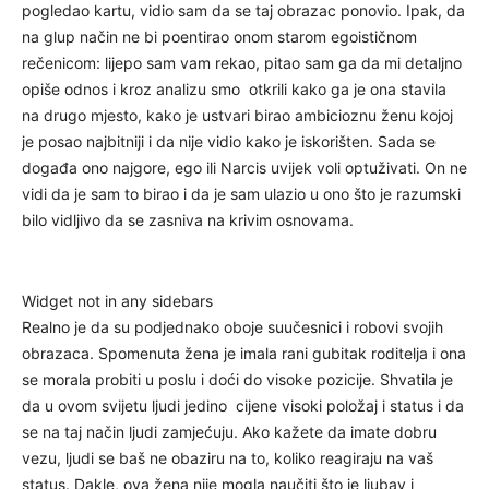
pogledao kartu, vidio sam da se taj obrazac ponovio. Ipak, da
na glup način ne bi poentirao onom starom egoističnom
rečenicom: lijepo sam vam rekao, pitao sam ga da mi detaljno
opiše odnos i kroz analizu smo otkrili kako ga je ona stavila
na drugo mjesto, kako je ustvari birao ambicioznu ženu kojoj
je posao najbitniji i da nije vidio kako je iskorišten. Sada se
događa ono najgore, ego ili Narcis uvijek voli optuživati. On ne
vidi da je sam to birao i da je sam ulazio u ono što je razumski
bilo vidljivo da se zasniva na krivim osnovama.
Widget not in any sidebars
Realno je da su podjednako oboje suučesnici i robovi svojih
obrazaca. Spomenuta žena je imala rani gubitak roditelja i ona
se morala probiti u poslu i doći do visoke pozicije. Shvatila je
da u ovom svijetu ljudi jedino cijene visoki položaj i status i da
se na taj način ljudi zamjećuju. Ako kažete da imate dobru
vezu, ljudi se baš ne obaziru na to, koliko reagiraju na vaš
status. Dakle, ova žena nije mogla naučiti što je ljubav i