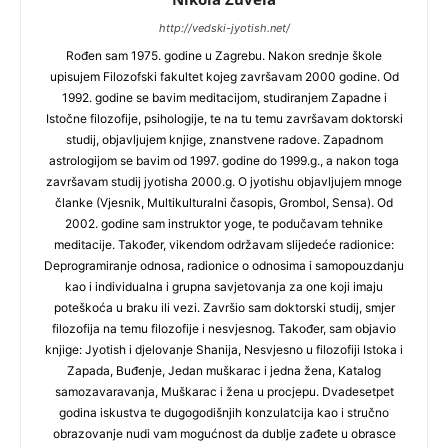
http://vedski-jyotish.net/
Rođen sam 1975. godine u Zagrebu. Nakon srednje škole
upisujem Filozofski fakultet kojeg završavam 2000 godine. Od
1992. godine se bavim meditacijom, studiranjem Zapadne i
Istočne filozofije, psihologije, te na tu temu završavam doktorski
studij, objavljujem knjige, znanstvene radove. Zapadnom
astrologijom se bavim od 1997. godine do 1999.g., a nakon toga
završavam studij jyotisha 2000.g. O jyotishu objavljujem mnoge
članke (Vjesnik, Multikulturalni časopis, Grombol, Sensa). Od
2002. godine sam instruktor yoge, te podučavam tehnike
meditacije. Također, vikendom održavam slijedeće radionice:
Deprogramiranje odnosa, radionice o odnosima i samopouzdanju
kao i individualna i grupna savjetovanja za one koji imaju
poteškoća u braku ili vezi. Završio sam doktorski studij, smjer
filozofija na temu filozofije i nesvjesnog. Također, sam objavio
knjige: Jyotish i djelovanje Shanija, Nesvjesno u filozofiji Istoka i
Zapada, Buđenje, Jedan muškarac i jedna žena, Katalog
samozavaravanja, Muškarac i žena u procjepu. Dvadesetpet
godina iskustva te dugogodišnjih konzulatcija kao i stručno
obrazovanje nudi vam mogućnost da dublje zađete u obrasce