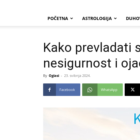
POČETNA
ASTROLOGIJA
DUHO
Kako prevladati s
nesigurnost i oj
By
Oglasi
-
23. svibnja 2024.
Facebook
WhatsApp