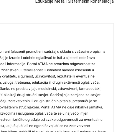
Edukacije Meta i Sistemskih konstelacija
25
rirani (plaćeni) promotivni sadržaj u skladu s važećim propisima
26
j je izradio i odobrio oglašivač te isti u cijelosti odražava
ude i informacije. Portal ATMA ne preuzima odgovornost za
 znanstvenu utemeljenost ili istinitost navoda iznesenih u
27
 kvalitetu, sigurnost, učinkovitost, rezultate ili eventualne
, usluga, tretmana, edukacija ili drugih aktivnosti oglašivača.
lanku ne predstavljaju medicinski, zdravstveni, farmaceutski,
iti bilo koji drugi stručni savjet. Sadržaj nije zamjena za savjet
29
učaju zdravstvenih ili drugih stručnih pitanja, preporučuje se
ovlaštenim stručnjakom. Portal ATMA ne daje nikakva jamstva,
 proizvodima i uslugama oglašivača te se u najvećoj mjeri
stvom izričito ograđuje od svake odgovornosti za eventualnu
tetu, uključujući ali ne ograničavajući se na zdravstvene
izgubljenu dobit ili bilo koji drugi oblik izravne ili neizravne štete