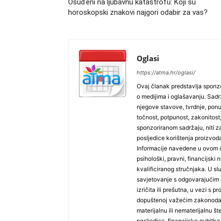
Osuđeni na ljubavnu katastrofu: Koji su
horoskopski znakovi najgori odabir za vas?
Oglasi
https://atma.hr/oglasi/
Ovaj članak predstavlja sponzo
o medijima i oglašavanju. Sadrža
njegove stavove, tvrdnje, pon
točnost, potpunost, zakonitost,
sponzoriranom sadržaju, niti za
posljedice korištenja proizvoda
Informacije navedene u ovom č
psihološki, pravni, financijski n
kvalificiranog stručnjaka. U sl
savjetovanje s odgovarajućim 
izričita ili prešutna, u vezi s
dopuštenoj važećim zakonodav
materijalnu ili nematerijalnu š
posljedice, financijske gubitke, 