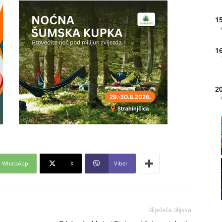
15
16
20
21
22
WhatsApp
X
Viber
23
Slijedeća objava
24