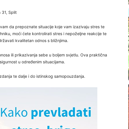
31, Split
am da prepoznate situacije koje vam izazivaju stres te
niku, moći ćete kontrolirati stres i nepoželjne reakcije te
ržavati kvalitetan odnos s bližnjima.
osa ili prikazivanja sebe u boljem svjetlu. Ova praktična
esigurnost u određenim situacijama.
danja te dalje i do istinskog samopouzdanja.