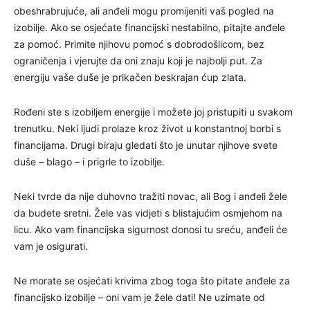
obeshrabrujuće, ali anđeli mogu promijeniti vaš pogled na
izobilje. Ako se osjećate financijski nestabilno, pitajte anđele
za pomoć. Primite njihovu pomoć s dobrodošlicom, bez
ograničenja i vjerujte da oni znaju koji je najbolji put. Za
energiju vaše duše je prikačen beskrajan ćup zlata.
Rođeni ste s izobiljem energije i možete joj pristupiti u svakom
trenutku. Neki ljudi prolaze kroz život u konstantnoj borbi s
financijama. Drugi biraju gledati što je unutar njihove svete
duše – blago – i prigrle to izobilje.
Neki tvrde da nije duhovno tražiti novac, ali Bog i anđeli žele
da budete sretni. Žele vas vidjeti s blistajućim osmjehom na
licu. Ako vam financijska sigurnost donosi tu sreću, anđeli će
vam je osigurati.
Ne morate se osjećati krivima zbog toga što pitate anđele za
financijsko izobilje – oni vam je žele dati! Ne uzimate od