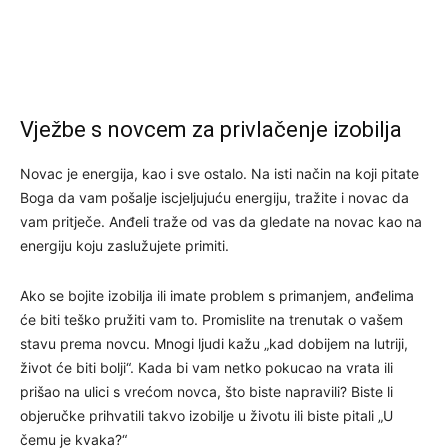
Vježbe s novcem za privlačenje izobilja
Novac je energija, kao i sve ostalo. Na isti način na koji pitate
Boga da vam pošalje iscjeljujuću energiju, tražite i novac da
vam pritječe. Anđeli traže od vas da gledate na novac kao na
energiju koju zaslužujete primiti.
Ako se bojite izobilja ili imate problem s primanjem, anđelima
će biti teško pružiti vam to. Promislite na trenutak o vašem
stavu prema novcu. Mnogi ljudi kažu „kad dobijem na lutriji,
život će biti bolji“. Kada bi vam netko pokucao na vrata ili
prišao na ulici s vrećom novca, što biste napravili? Biste li
objeručke prihvatili takvo izobilje u životu ili biste pitali „U
čemu je kvaka?“