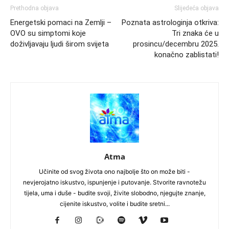
Prethodna objava
Slijedeća objava
Energetski pomaci na Zemlji –
Poznata astrologinja otkriva:
OVO su simptomi koje
Tri znaka će u
doživljavaju ljudi širom svijeta
prosincu/decembru 2025.
konačno zablistati!
Atma
Učinite od svog života ono najbolje što on može biti -
nevjerojatno iskustvo, ispunjenje i putovanje. Stvorite ravnotežu
tijela, uma i duše - budite svoji, živite slobodno, njegujte znanje,
cijenite iskustvo, volite i budite sretni...