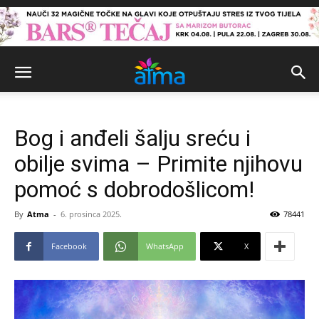
Bog i anđeli šalju sreću i
obilje svima – Primite njihovu
pomoć s dobrodošlicom!
By
Atma
-
6. prosinca 2025.
78441
Facebook
WhatsApp
X