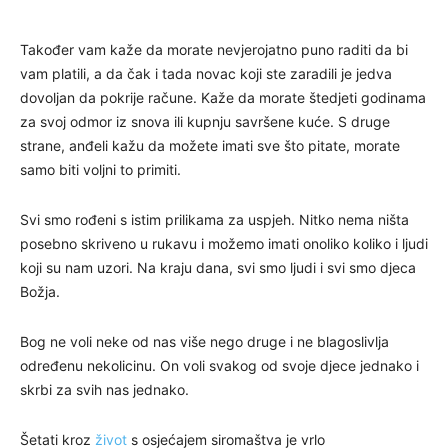
Također vam kaže da morate nevjerojatno puno raditi da bi
vam platili, a da čak i tada novac koji ste zaradili je jedva
dovoljan da pokrije račune. Kaže da morate štedjeti godinama
za svoj odmor iz snova ili kupnju savršene kuće. S druge
strane, anđeli kažu da možete imati sve što pitate, morate
samo biti voljni to primiti.
Svi smo rođeni s istim prilikama za uspjeh. Nitko nema ništa
posebno skriveno u rukavu i možemo imati onoliko koliko i ljudi
koji su nam uzori. Na kraju dana, svi smo ljudi i svi smo djeca
Božja.
Bog ne voli neke od nas više nego druge i ne blagoslivlja
određenu nekolicinu. On voli svakog od svoje djece jednako i
skrbi za svih nas jednako.
Šetati kroz
život
s osjećajem siromaštva je vrlo