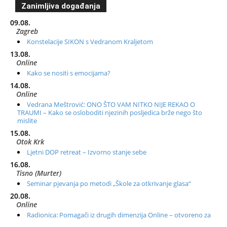
Zanimljiva događanja
09.08.
Zagreb
Konstelacije SIKON s Vedranom Kraljetom
13.08.
Online
Kako se nositi s emocijama?
14.08.
Online
Vedrana Meštrović: ONO ŠTO VAM NITKO NIJE REKAO O
TRAUMI – Kako se osloboditi njezinih posljedica brže nego što
mislite
15.08.
Otok Krk
Ljetni DOP retreat – Izvorno stanje sebe
16.08.
Tisno (Murter)
Seminar pjevanja po metodi „Škole za otkrivanje glasa“
20.08.
Online
Radionica: Pomagači iz drugih dimenzija Online – otvoreno za
sve