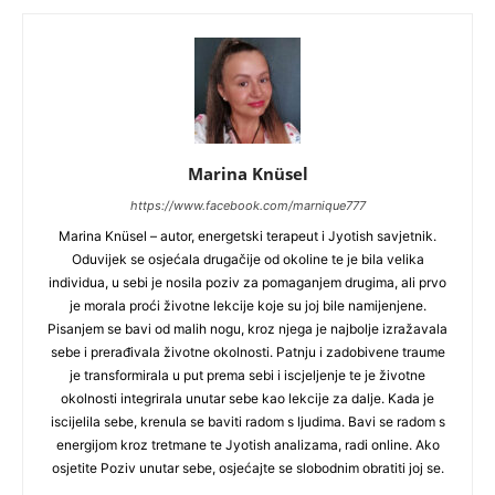
Marina Knüsel
https://www.facebook.com/marnique777
Marina Knüsel – autor, energetski terapeut i Jyotish savjetnik.
Oduvijek se osjećala drugačije od okoline te je bila velika
individua, u sebi je nosila poziv za pomaganjem drugima, ali prvo
je morala proći životne lekcije koje su joj bile namijenjene.
Pisanjem se bavi od malih nogu, kroz njega je najbolje izražavala
sebe i prerađivala životne okolnosti. Patnju i zadobivene traume
je transformirala u put prema sebi i iscjeljenje te je životne
okolnosti integrirala unutar sebe kao lekcije za dalje. Kada je
iscijelila sebe, krenula se baviti radom s ljudima. Bavi se radom s
energijom kroz tretmane te Jyotish analizama, radi online. Ako
osjetite Poziv unutar sebe, osjećajte se slobodnim obratiti joj se.