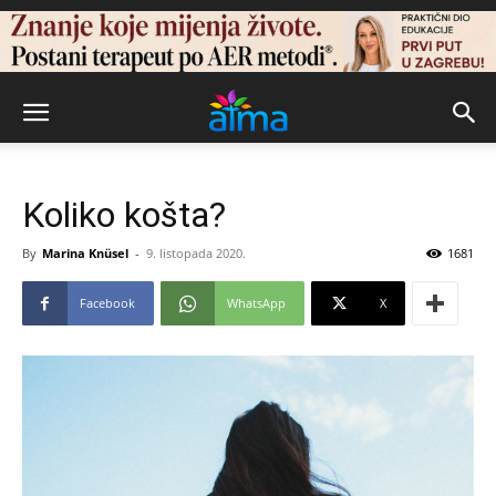
Koliko košta?
By
Marina Knüsel
-
9. listopada 2020.
1681
Facebook
WhatsApp
X