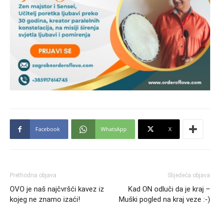
Facebook
WhatsApp
X
Prethodna objava
Slijedeća objava
OVO je naš najčvršći kavez iz
Kad ON odluči da je kraj –
kojeg ne znamo izaći!
Muški pogled na kraj veze :-)