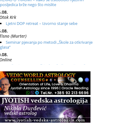
posljedica brže nego što mislite
.08.
Otok Krk
Ljetni DOP retreat – Izvorno stanje sebe
.08.
Tisno (Murter)
Seminar pjevanja po metodi „Škole za otkrivanje
glasa“
.08.
Online
Radionica: Pomagači iz drugih dimenzija Online –
otvoreno za sve
.08.
Zagreb+Online
Osnovni ThetaHealing® tečaj, Zagreb i Online
.08.
Pula
Access BARS®, otpusti stres
.08.
Pula
Access Energetski Facelift®
.08.