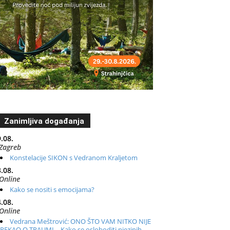
Zanimljiva događanja
.08.
Zagreb
Konstelacije SIKON s Vedranom Kraljetom
.08.
Online
Kako se nositi s emocijama?
.08.
Online
Vedrana Meštrović: ONO ŠTO VAM NITKO NIJE
REKAO O TRAUMI – Kako se osloboditi njezinih