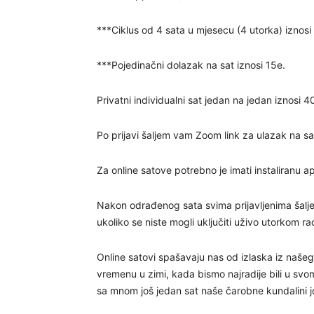
***Ciklus od 4 sata u mjesecu (4 utorka) iznos
***Pojedinačni dolazak na sat iznosi 15e.
Privatni individualni sat jedan na jedan iznosi 4
Po prijavi šaljem vam Zoom link za ulazak na sa
Za online satove potrebno je imati instaliranu a
Nakon odrađenog sata svima prijavljenima šaljem
ukoliko se niste mogli uključiti uživo utorkom ra
Online satovi spašavaju nas od izlaska iz naš
vremenu u zimi, kada bismo najradije bili u sv
sa mnom još jedan sat naše čarobne kundalini j