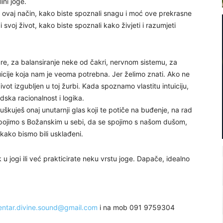
ini joge.
a ovaj način, kako biste spoznali snagu i moć ove prekrasne
 svoj život, kako biste spoznali kako živjeti i razumjeti
aure, za balansiranje neke od čakri, nervnom sistemu, za
tuicije koja nam je veoma potrebna. Jer želimo znati. Ako ne
vot izgubljen u toj žurbi. Kada spoznamo vlastitu intuiciju,
dska racionalnost i logika.
sluškuješ onaj unutarnji glas koji te potiče na buđenje, na rad
pojimo s Božanskim u sebi, da se spojimo s našom dušom,
 kako bismo bili usklađeni.
 u jogi ili već prakticirate neku vrstu joge. Dapače, idealno
entar.divine.sound@gmail.com
i na mob 091 9759304