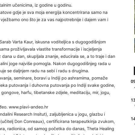
alnim učenicima, iz godine u godinu.
e satove gdje je sva moja energija koncentrirana samo na
vježbamo ono što je za vas najpotrebnije i dajem vam i
arab Varta Kaur, iskusna voditeljica s dugogodišnjom
sama proživljavala vlastite transformacije i iscjeljenja
 dana u dan, skupljala znanje, educirala se, a to traje i dan
alini joge najviše pomogla. Nakon dugogodišnjeg rada u
čuje se daljnjem radu na sebi i radu s drugima.
anja, seminare, boravi u Indiji po ashramima, pomaže
09
 daleka putovanja i duhovna putovanja po Indiji svake godine,
 i gongove, harfu, tibetanske zdjele, meditaciju, mir, jogu,
13
nđeo. www.plavi-andeo.hr
undalini Research Insitut), zaljubljenica u jogu, glazbu i
14
(učitelj Don Conreaux), certificirana terapeutkinja zvukom,
ara, radionica, od samog početka do danas, Theta Healing