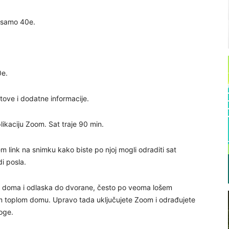
i samo 40e.
0e.
tove i dodatne informacije.
plikaciju Zoom. Sat traje 90 min.
 link na snimku kako biste po njoj mogli odraditi sat
di posla.
eg doma i odlaska do dvorane, često po veoma lošem
om toplom domu. Upravo tada uključujete Zoom i odrađujete
oge.