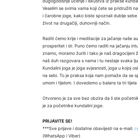
dugogodišnje učenje i iskustva iz prakse kundal
Veselim se svima vama koji ćete se pridružiti n
i čarobne joge, kako biste spoznali dublje sebe i
život na drugačiji, duhovniji način.
Raditi ćemo krije i meditacije za jačanje naše 
prosperitet i dr. Puno ćemo raditi na jačanju in
znamo, moramo žuriti i tako je naš dragocijeni ži
naš duh razgovara s nama i tu nestaje svaka lju
Kundalini joga je joga svjesnosti, joga u kojoj o
na sebi. To je praksa koja nam pomaže da se s
umom i tijelom. I dovedemo u balans ta tri tijela
Otvoreno je za sve bez obzira da li ste početnik
je za početnike kundalini joge.
PRIJAVITE SE!
***Sve prijave i dodatne obavijesti na e-mail:
c
(WhatsApp i Viber)