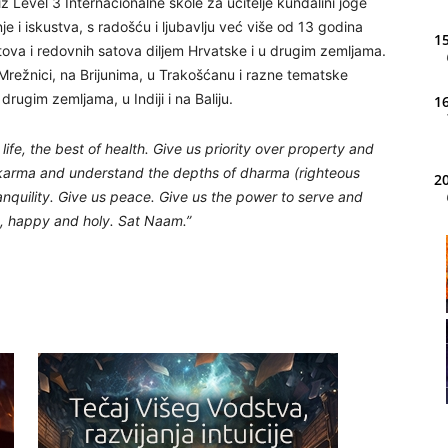
 iz Level 3 Internacionalne škole za učitelje kundalini joge
 i iskustva, s radošću i ljubavlju već više od 13 godina
15
tova i redovnih satova diljem Hrvatske i u drugim zemljama.
a Mrežnici, na Brijunima, u Trakošćanu i razne tematske
drugim zemljama, u Indiji i na Baliju.
16
ife, the best of health. Give us priority over property and
r karma and understand the depths of dharma (righteous
20
tranquility. Give us peace. Give us the power to serve and
y, happy and holy. Sat Naam.”
21
22
23
24