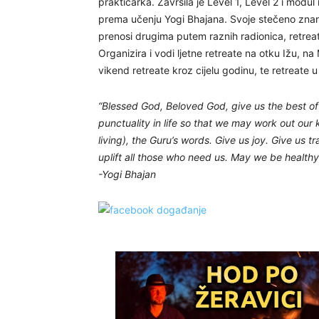
praktičarka. Završila je Level 1, Level 2 i modul
prema učenju Yogi Bhajana. Svoje stečeno znanje
prenosi drugima putem raznih radionica, retrea
Organizira i vodi ljetne retreate na otku Ižu, n
vikend retreate kroz cijelu godinu, te retreate u 
“Blessed God, Beloved God, give us the best of l
punctuality in life so that we may work out ou
living), the Guru’s words. Give us joy. Give us 
uplift all those who need us. May we be health
-Yogi Bhajan