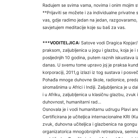
Radujem se svima vama, novima i onim mojim st
**Prijaviti se možete i za individualne privatn
vas, gdje radimo jedan na jedan, razgovaramo, 
savjetujem meditacije koje su baš za vas.
***VODITELJICA:
Satove vodi Dragica Kopjar/S
praksom, zaljubljenica u jogu i glazbu, koja je i 
posljednjih 10 godina, putem raznih iskustava iz
danas. U svemu tome upravo joj je praksa kund
korporaciji, 2011,g izlazi iz tog sustava i posve
Pohađa mnoge duhovne škole, radionice, predav
siromašnima u Africi i Indiji. Zaljubljenica je u
i u Afriku, zaljubljenica u klasičnu glazbu, zvuk
duhovnost, humanitarni rad…
Osnovala je i vodi humanitarnu udrugu Plavi a
Certificirana je učiteljica internacionalne KRI (K
zvuk, duhovna učiteljica i glazbenica na gongu 
organizatorica mnogobrojnih retreatova, semin