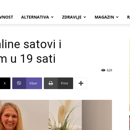
VNOST
ALTERNATIVA
ZDRAVLJE
MAGAZIN
R
line satovi i
m u 19 sati
629
X
Viber
Print