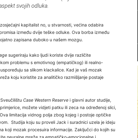
aspekt svojih odluka.
zosjećajni kapitalist no, u stvarnosti, većina odabira
promisa između dvije teške odluke. Ova borba između
jerojatno zapisana duboko u našem mozgu.
age
sugeriraju kako ljudi koriste dvije različite
nekom problemu s emotivnog (empatičkog) ili realno-
iju uspoređuju sa slikom klackalice. Kad je vaš mozak
eža koju koristite za analitičko razmišljanje postaje
 Sveučilištu
Case Western Reserve
i glavni autor studije,
primjerice, možete vidjeti patku ili zeca na određenoj slici,
Ova limitacija vidnog polja zbog kojeg i postoje optičke
vom. Studija koju su proveli Jack i suradnici uzela je ideju
 na koji mozak procesuira informacije. Zaključci do kojih su
azličite neuralne mreže za empatičko-emocionalne i