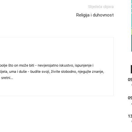
Slijedeća objava
Religija i duhovnost
olje što on može biti - nevjerojatno iskustvo, ispunjenje i
ijela, uma i duše - budite svoji, živite slobodno, njegujte znanje,
 sretni...
05
09
13