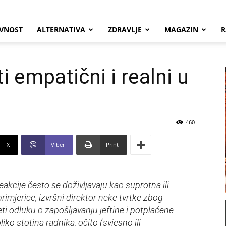
VNOST
ALTERNATIVA
ZDRAVLJE
MAGAZIN
R
i empatični i realni u
460
X
Viber
Print
akcije često se doživljavaju kao suprotna ili
primjerice, izvršni direktor neke tvrtke zbog
jeti odluku o zapošljavanju jeftine i potplaćene
iko stotina radnika, očito (svjesno ili