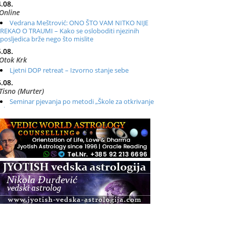
.08.
Online
Vedrana Meštrović: ONO ŠTO VAM NITKO NIJE
REKAO O TRAUMI – Kako se osloboditi njezinih
posljedica brže nego što mislite
.08.
Otok Krk
Ljetni DOP retreat – Izvorno stanje sebe
.08.
Tisno (Murter)
Seminar pjevanja po metodi „Škole za otkrivanje
glasa“
.08.
Online
Radionica: Pomagači iz drugih dimenzija Online –
otvoreno za sve
.08.
Zagreb+Online
Osnovni ThetaHealing® tečaj, Zagreb i Online
.08.
Pula
Access BARS®, otpusti stres
.08.