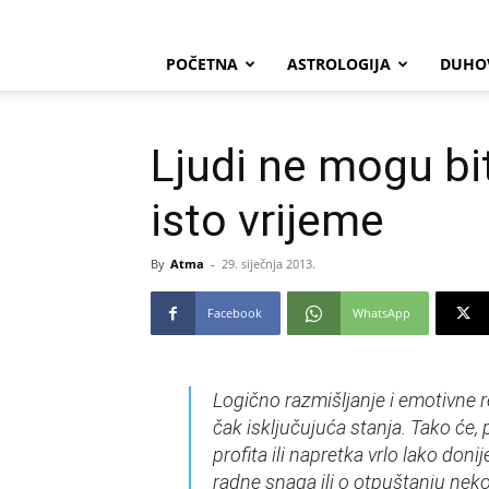
POČETNA
ASTROLOGIJA
DUHO
Ljudi ne mogu bit
isto vrijeme
By
Atma
-
29. siječnja 2013.
Facebook
WhatsApp
Logično razmišljanje i emotivne re
čak isključujuća stanja. Tako će, 
profita ili napretka vrlo lako doni
radne snaga ili o otpuštanju nekol