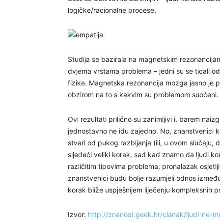
logičke/racionalne procese.
Studija se bazirala na magnetskim rezonancijam
dvjema vrstama problema – jedni su se ticali od
fizike. Magnetska rezonancija mozga jasno je po
obzirom na to s kakvim su problemom suočeni.
Ovi rezultati prilično su zanimljivi i, barem na
jednostavno ne idu zajedno. No, znanstvenici ko
stvari od pukog razbijanja (ili, u ovom slučaju
sljedeći veliki korak, sad kad znamo da ljudi k
različitim tipovima problema, pronalazak osje
znanstvenici budu bolje razumjeli odnos između l
korak bliže uspješnijem liječenju kompleksnih ps
Izvor:
http://znanost.geek.hr/clanak/ljudi-ne-m