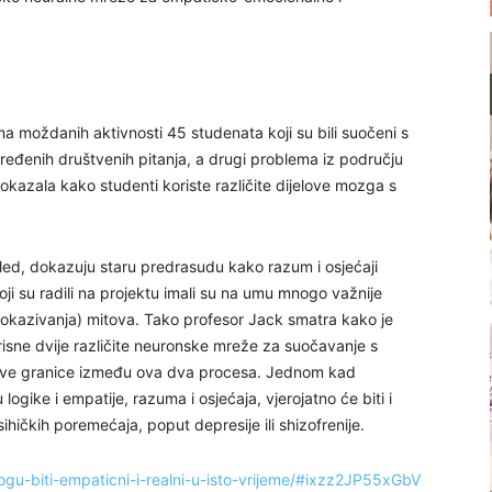
a moždanih aktivnosti 45 studenata koji su bili suočeni s
ređenih društvenih pitanja, a drugi problema iz području
kazala kako studenti koriste različite dijelove mozga s
izgled, dokazuju staru predrasudu kako razum i osjećaji
ji su radili na projektu imali su na umu mnogo važnije
, dokazivanja) mitova. Tako profesor Jack smatra kako je
orisne dvije različite neuronske mreže za suočavanje s
tljive granice između ova dva procesa. Jednom kad
ogike i empatije, razuma i osjećaja, vjerojatno će biti i
ihičkih poremećaja, poput depresije ili shizofrenije.
ogu-biti-empaticni-i-realni-u-isto-vrijeme/#ixzz2JP55xGbV