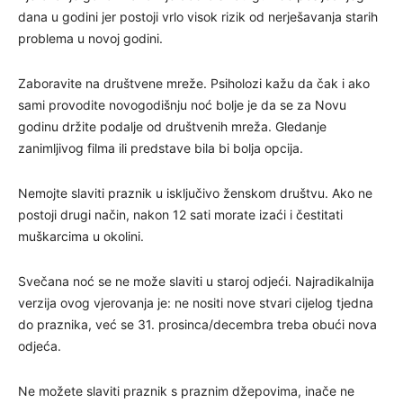
dana u godini jer postoji vrlo visok rizik od nerješavanja starih
problema u novoj godini.
Zaboravite na društvene mreže. Psiholozi kažu da čak i ako
sami provodite novogodišnju noć bolje je da se za Novu
godinu držite podalje od društvenih mreža. Gledanje
zanimljivog filma ili predstave bila bi bolja opcija.
Nemojte slaviti praznik u isključivo ženskom društvu. Ako ne
postoji drugi način, nakon 12 sati morate izaći i čestitati
muškarcima u okolini.
Svečana noć se ne može slaviti u staroj odjeći. Najradikalnija
verzija ovog vjerovanja je: ne nositi nove stvari cijelog tjedna
do praznika, već se 31. prosinca/decembra treba obući nova
odjeća.
Ne možete slaviti praznik s praznim džepovima, inače ne