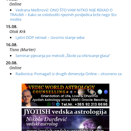
Online
Vedrana Meštrović: ONO ŠTO VAM NITKO NIJE REKAO O
TRAUMI – Kako se osloboditi njezinih posljedica brže nego što
mislite
15.08.
Otok Krk
Ljetni DOP retreat – Izvorno stanje sebe
16.08.
Tisno (Murter)
Seminar pjevanja po metodi „Škole za otkrivanje glasa“
20.08.
Online
Radionica: Pomagači iz drugih dimenzija Online – otvoreno za
sve
21.08.
Zagreb+Online
Osnovni ThetaHealing® tečaj, Zagreb i Online
22.08.
Zagreb
Osnovna radionica za izscjeljivanje pranom (Basic Pranic
Healing course)
Pula