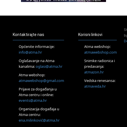
Access BARS®, otpusti stres
23.08.
Pula
Access Energetski Facelift®
24.08.
S
Zagreb
Kontaktirajte nas
Korisni linkovi
b
Pjesma srca / Zagreb
D
Online
Općenite informacije:
Atma webshop:
Tečaj Višeg Vodstva, razvijanja intuicije i Akaša zapisa
info@atma.hr
atmawebshop.com
25.08.
Oglašavanje na Atma
Snimke radionica i
Online
kanalima:
oglasi@atma.hr
predavanja:
Upisi u program Profesionalni hipnoterapeut — nova
generacija kreće 25.08. 2026.
atmazon.hr
Atma webshop:
26.08.
atmawebshop@gmail.com
Vedska renesansa:
Online
atmaveda.hr
Postanite Nositelj Vibracije Nove Zemlje
Prijave za događanja u
Atma centru i online:
27.08.
events@atma.hr
Visoko
Alemka Dauskardt – Jednodnevna radionica sistemskih
Organizacija događaja u
konstelacija
Atma centru:
29.08.
ena.milinković@atma.hr
Zagreb