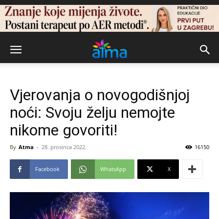
Vjerovanja o novogodišnjoj
noći: Svoju želju nemojte
nikome govoriti!
By
Atma
-
28. prosinca 2022.
16150
Facebook
WhatsApp
X