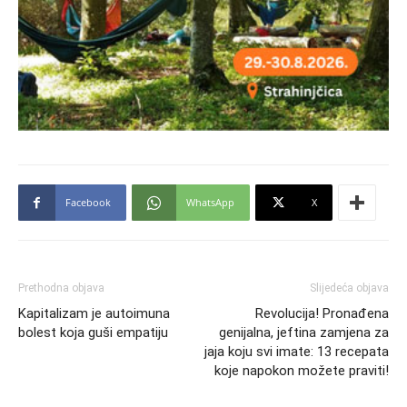
Facebook
WhatsApp
X
Prethodna objava
Slijedeća objava
Kapitalizam je autoimuna
Revolucija! Pronađena
bolest koja guši empatiju
genijalna, jeftina zamjena za
jaja koju svi imate: 13 recepata
koje napokon možete praviti!