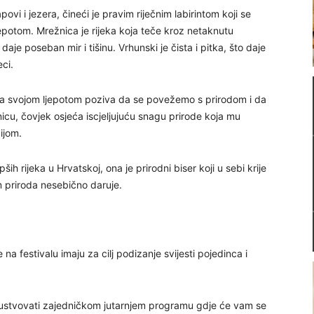
ovi i jezera, čineći je pravim riječnim labirintom koji se
ljepotom. Mrežnica je rijeka koja teče kroz netaknutu
daje poseban mir i tišinu. Vrhunski je čista i pitka, što daje
eci.
koja svojom ljepotom poziva da se povežemo s prirodom i da
cu, čovjek osjeća iscjeljujuću snagu prirode koja mu
ijom.
ih rijeka u Hrvatskoj, ona je prirodni biser koji u sebi krije
 priroda nesebično daruje.
a festivalu imaju za cilj podizanje svijesti pojedinca i
isustvovati zajedničkom jutarnjem programu gdje će vam se