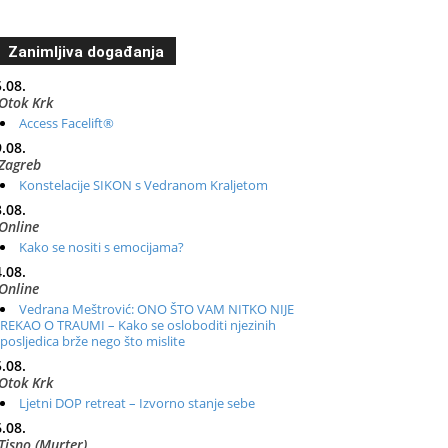
Zanimljiva događanja
.08.
Otok Krk
Access Facelift®
.08.
Zagreb
Konstelacije SIKON s Vedranom Kraljetom
.08.
Online
Kako se nositi s emocijama?
.08.
Online
Vedrana Meštrović: ONO ŠTO VAM NITKO NIJE
REKAO O TRAUMI – Kako se osloboditi njezinih
posljedica brže nego što mislite
.08.
Otok Krk
Ljetni DOP retreat – Izvorno stanje sebe
.08.
Tisno (Murter)