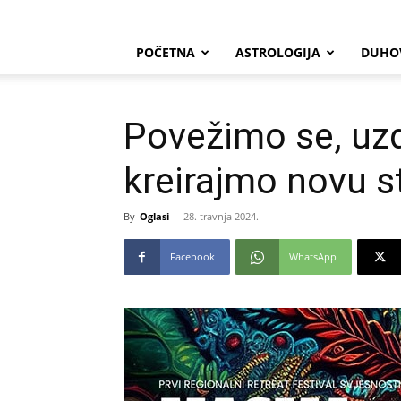
POČETNA
ASTROLOGIJA
DUHO
Povežimo se, uzd
kreirajmo novu 
By
Oglasi
-
28. travnja 2024.
Facebook
WhatsApp