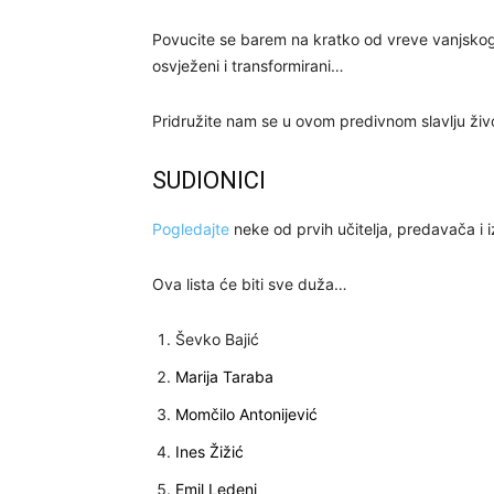
Povucite se barem na kratko od vreve vanjskog 
osvježeni i transformirani…
Pridružite nam se u ovom predivnom slavlju živo
SUDIONICI
Pogledajte
neke od prvih učitelja, predavača i i
Ova lista će biti sve duža…
Ševko Bajić
Marija Taraba
Momčilo Antonijević
Ines Žižić
Emil Ledeni