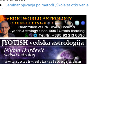
Seminar pjevanja po metodi „Škole za otkrivanje
glasa“
.08.
Online
Radionica: Pomagači iz drugih dimenzija Online –
otvoreno za sve
.08.
Zagreb+Online
Osnovni ThetaHealing® tečaj, Zagreb i Online
.08.
Pula
Access BARS®, otpusti stres
.08.
Pula
Access Energetski Facelift®
.08.
Zagreb
Pjesma srca / Zagreb
Online
Tečaj Višeg Vodstva, razvijanja intuicije i Akaša
zapisa
.08.