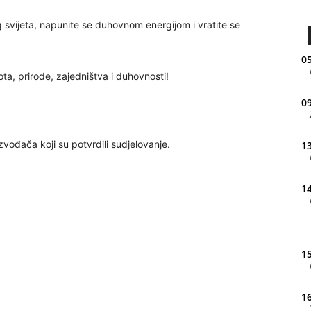
svijeta, napunite se duhovnom energijom i vratite se
05
ta, prirode, zajedništva i duhovnosti!
09
zvođača koji su potvrdili sudjelovanje.
13
14
15
16