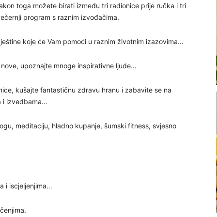
akon toga možete birati između tri radionice prije ručka i tri
večernji program s raznim izvođačima.
 i vještine koje će Vam pomoći u raznim životnim izazovima…
te nove, upoznajte mnoge inspirativne ljude…
nice, kušajte fantastičnu zdravu hranu i zabavite se na
a i izvedbama…
 jogu, meditaciju, hladno kupanje, šumski fitness, svjesno
 i iscjeljenjima…
učenjima.