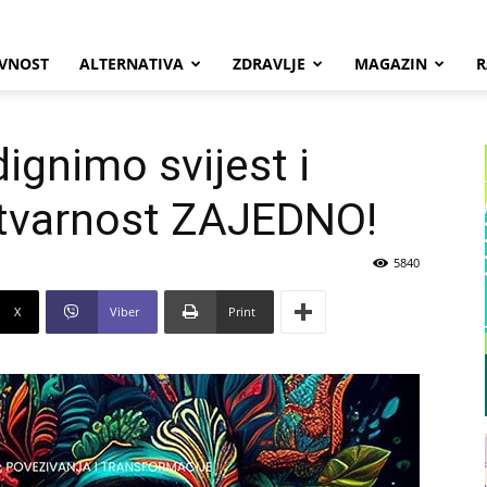
VNOST
ALTERNATIVA
ZDRAVLJE
MAGAZIN
R
ignimo svijest i
stvarnost ZAJEDNO!
5840
X
Viber
Print