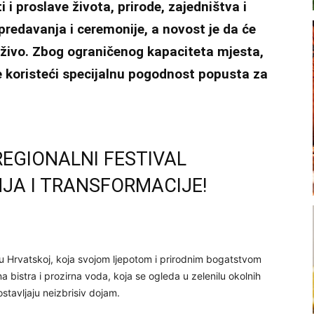
i i proslave života, prirode, zajedništva i
predavanja i ceremonije, a novost je da će
uživo. Zbog ograničenog kapaciteta mjesta,
me koristeći specijalnu pogodnost popusta za
REGIONALNI FESTIVAL
JA I TRANSFORMACIJE!
a u Hrvatskoj, koja svojom ljepotom i prirodnim bogatstvom
a bistra i prozirna voda, koja se ogleda u zelenilu okolnih
ostavljaju neizbrisiv dojam.