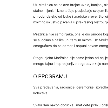
Uz Mrežnicu se nalaze brojne uvale, kanjoni, slap
stalno mijenja i iznenađuje posjetitelje svojom 
prirodu, daleko od buke i gradske vreve, što joj 
iznimno iskustvo plivanja u prekrasnoj bistroj rij
Mrežnica nije samo rijeka, ona je dio prirode 
se suočimo s našim unutarnjim mirom. Uz Mrežni
omogućava da se odmori i napuni novom energ
Stoga, rijeka Mrežnica nije samo jedna od najljepš
mnoge tajne i neprocjenjivo bogatstvo koje nam
O PROGRAMU
Sva predavanja, radionice, ceremonije i izvedbe n
kolektiva.
Svaki dan nakon doručka, imat ćete priliku pr