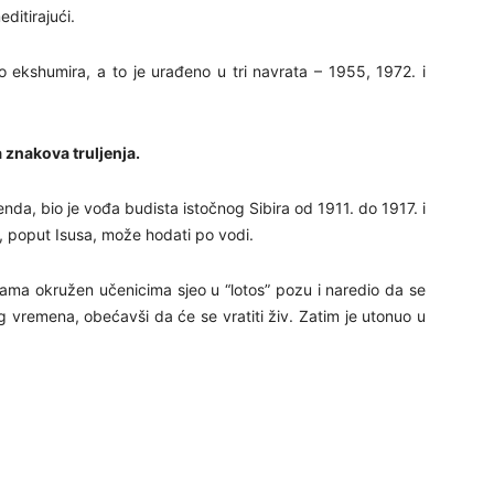
editirajući.
lo ekshumira, a to je urađeno u tri navrata – 1955, 1972. i
 znakova truljenja.
enda, bio je vođa budista istočnog Sibira od 1911. do 1917. i
 da, poput Isusa, može hodati po vodi.
Lama okružen učenicima sjeo u “lotos” pozu i naredio da se
g vremena, obećavši da će se vratiti živ. Zatim je utonuo u