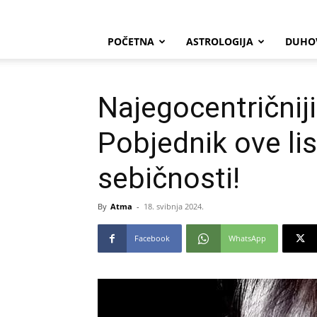
POČETNA
ASTROLOGIJA
DUHO
Najegocentričniji
Pobjednik ove lis
sebičnosti!
By
Atma
-
18. svibnja 2024.
Facebook
WhatsApp