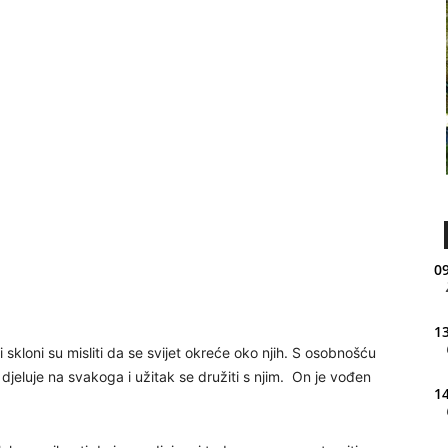
09
13
li skloni su misliti da se svijet okreće oko njih. S osobnošću
djeluje na svakoga i užitak se družiti s njim. On je vođen
14