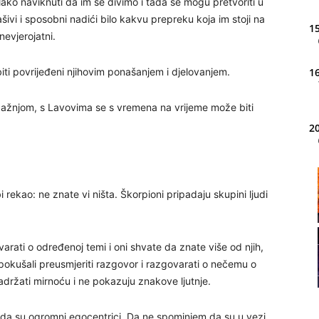
ako naviknuti da im se divimo i tada se mogu pretvoriti u
ivi i sposobni nadići bilo kakvu prepreku koja im stoji na
15
nevjerojatni.
 biti povrijeđeni njihovim ponašanjem i djelovanjem.
16
pažnjom, s Lavovima se s vremena na vrijeme može biti
20
21
 rekao: ne znate vi ništa. Škorpioni pripadaju skupini ljudi
22
rati o određenoj temi i oni shvate da znate više od njih,
 pokušali preusmjeriti razgovor i razgovarati o nečemu o
23
držati mirnoću i ne pokazuju znakove ljutnje.
24
 je da su ogromni egocentrici. Da ne spominjem da su u vezi