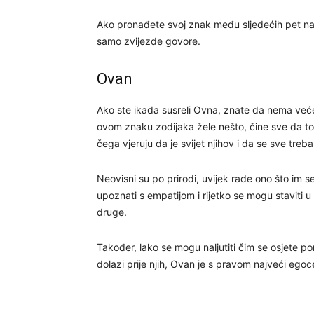
Ako pronađete svoj znak među sljedećih pet naj
samo zvijezde govore.
Ovan
Ako ste ikada susreli Ovna, znate da nema veće
ovom znaku zodijaka žele nešto, čine sve da to
čega vjeruju da je svijet njihov i da se sve treb
Neovisni su po prirodi, uvijek rade ono što im s
upoznati s empatijom i rijetko se mogu staviti u 
druge.
Također, lako se mogu naljutiti čim se osjete p
dolazi prije njih, Ovan je s pravom najveći egoc