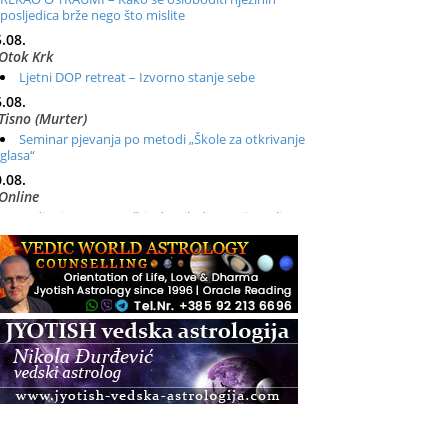
posljedica brže nego što mislite
.08.
Otok Krk
Ljetni DOP retreat – Izvorno stanje sebe
.08.
Tisno (Murter)
Seminar pjevanja po metodi „Škole za otkrivanje
glasa“
.08.
Online
Radionica: Pomagači iz drugih dimenzija Online –
otvoreno za sve
.08.
Zagreb+Online
Osnovni ThetaHealing® tečaj, Zagreb i Online
.08.
Pula
Access BARS®, otpusti stres
.08.
Pula
Access Energetski Facelift®
.08.