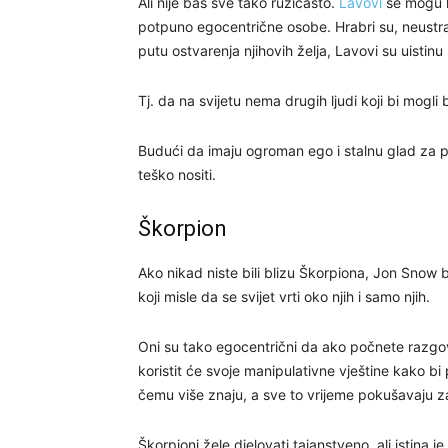
Ali nije baš sve tako ružičasto.
Lavovi
se mogu l
potpuno egocentrične osobe. Hrabri su, neustraš
putu ostvarenja njihovih želja, Lavovi su uistinu 
Tj. da na svijetu nema drugih ljudi koji bi mogli
Budući da imaju ogroman ego i stalnu glad za 
teško nositi.
Škorpion
Ako nikad niste bili blizu Škorpiona, Jon Snow bi
koji misle da se svijet vrti oko njih i samo njih.
Oni su tako egocentrični da ako počnete razgova
koristit će svoje manipulativne vještine kako bi
čemu više znaju, a sve to vrijeme pokušavaju za
Škorpioni žele djelovati tajanstveno, ali istina