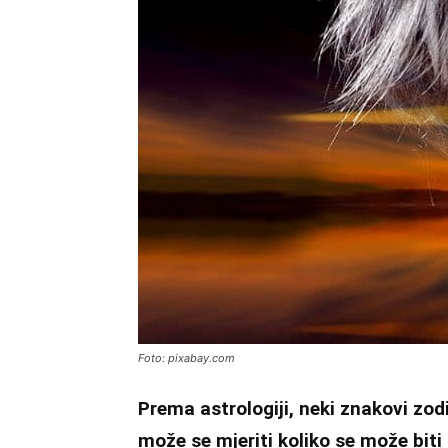
Foto: pixabay.com
Prema astrologiji, neki znakovi zodi
može se mjeriti koliko se može biti