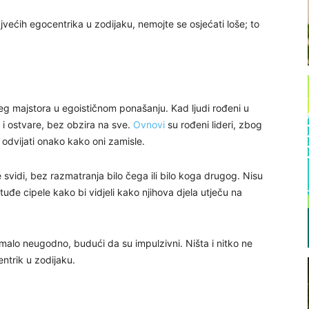
većih egocentrika u zodijaku, nemojte se osjećati loše; to
g majstora u egoističnom ponašanju. Kad ljudi rođeni u
 i ostvare, bez obzira na sve.
Ovnovi
su rođeni lideri, zbog
a odvijati onako kako oni zamisle.
e svidi, bez razmatranja bilo čega ili bilo koga drugog. Nisu
tuđe cipele kako bi vidjeli kako njihova djela utječu na
omalo neugodno, budući da su impulzivni. Ništa i nitko ne
entrik u zodijaku.