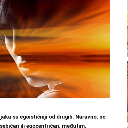
jaka su egoističniji od drugih. Naravno, ne
 sebičan ili egocentričan, međutim,