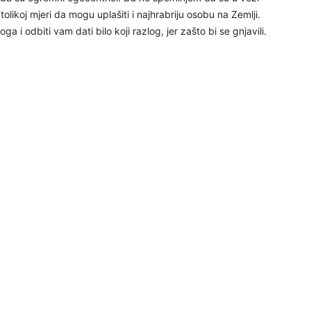
 tolikoj mjeri da mogu uplašiti i najhrabriju osobu na Zemlji.
i odbiti vam dati bilo koji razlog, jer zašto bi se gnjavili.
25
26
27
29