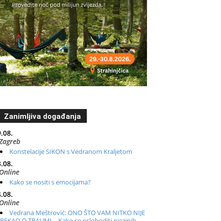
Zanimljiva događanja
.08.
Zagreb
Konstelacije SIKON s Vedranom Kraljetom
.08.
Online
Kako se nositi s emocijama?
.08.
Online
Vedrana Meštrović: ONO ŠTO VAM NITKO NIJE
REKAO O TRAUMI – Kako se osloboditi njezinih