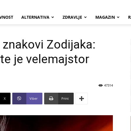
VNOST
ALTERNATIVA
ZDRAVLJE
MAGAZIN
R
 znakovi Zodijaka:
te je velemajstor
47314
X
Viber
Print