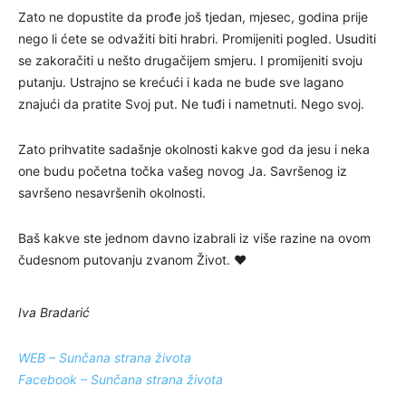
Zato ne dopustite da prođe još tjedan, mjesec, godina prije
nego li ćete se odvažiti biti hrabri. Promijeniti pogled. Usuditi
se zakoračiti u nešto drugačijem smjeru. I promijeniti svoju
putanju. Ustrajno se krećući i kada ne bude sve lagano
znajući da pratite Svoj put. Ne tuđi i nametnuti. Nego svoj.
Zato prihvatite sadašnje okolnosti kakve god da jesu i neka
one budu početna točka vašeg novog Ja. Savršenog iz
savršeno nesavršenih okolnosti.
Baš kakve ste jednom davno izabrali iz više razine na ovom
čudesnom putovanju zvanom Život. ❤️
Iva Bradarić
WEB – Sunčana strana života
Facebook – Sunčana strana života