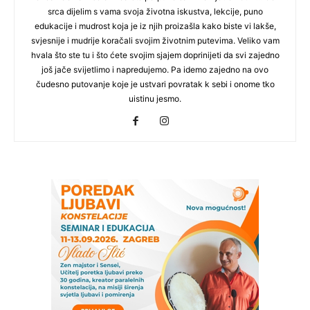
srca dijelim s vama svoja životna iskustva, lekcije, puno
edukacije i mudrost koja je iz njih proizašla kako biste vi lakše,
svjesnije i mudrije koračali svojim životnim putevima. Veliko vam
hvala što ste tu i što ćete svojim sjajem doprinijeti da svi zajedno
još jače svijetlimo i napredujemo. Pa idemo zajedno na ovo
čudesno putovanje koje je ustvari povratak k sebi i onome tko
uistinu jesmo.