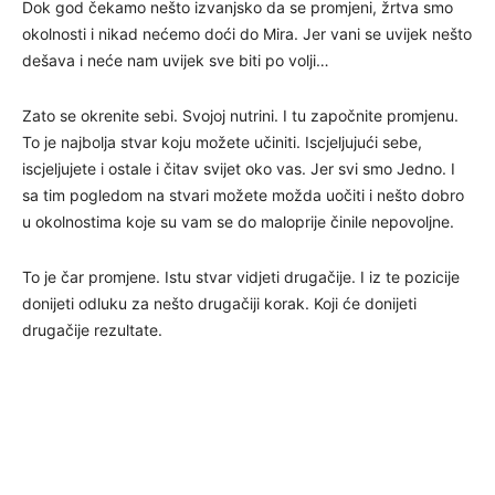
Dok god čekamo nešto izvanjsko da se promjeni, žrtva smo
okolnosti i nikad nećemo doći do Mira. Jer vani se uvijek nešto
dešava i neće nam uvijek sve biti po volji…
Zato se okrenite sebi. Svojoj nutrini. I tu započnite promjenu.
To je najbolja stvar koju možete učiniti. Iscjeljujući sebe,
iscjeljujete i ostale i čitav svijet oko vas. Jer svi smo Jedno. I
sa tim pogledom na stvari možete možda uočiti i nešto dobro
u okolnostima koje su vam se do maloprije činile nepovoljne.
To je čar promjene. Istu stvar vidjeti drugačije. I iz te pozicije
donijeti odluku za nešto drugačiji korak. Koji će donijeti
drugačije rezultate.