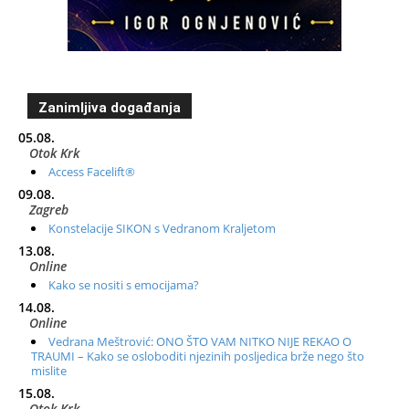
Zanimljiva događanja
05.08.
Otok Krk
Access Facelift®
09.08.
Zagreb
Konstelacije SIKON s Vedranom Kraljetom
13.08.
Online
Kako se nositi s emocijama?
14.08.
Online
Vedrana Meštrović: ONO ŠTO VAM NITKO NIJE REKAO O
TRAUMI – Kako se osloboditi njezinih posljedica brže nego što
mislite
15.08.
Otok Krk