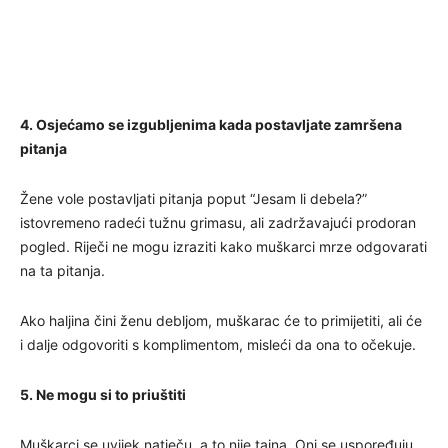
4. Osjećamo se izgubljenima kada postavljate zamršena
pitanja
Žene vole postavljati pitanja poput “Jesam li debela?”
istovremeno radeći tužnu grimasu, ali zadržavajući prodoran
pogled. Riječi ne mogu izraziti kako muškarci mrze odgovarati
na ta pitanja.
Ako haljina čini ženu debljom, muškarac će to primijetiti, ali će
i dalje odgovoriti s komplimentom, misleći da ona to očekuje.
5. Ne mogu si to priuštiti
Muškarci se uvijek natječu, a to nije tajna. Oni se uspoređuju