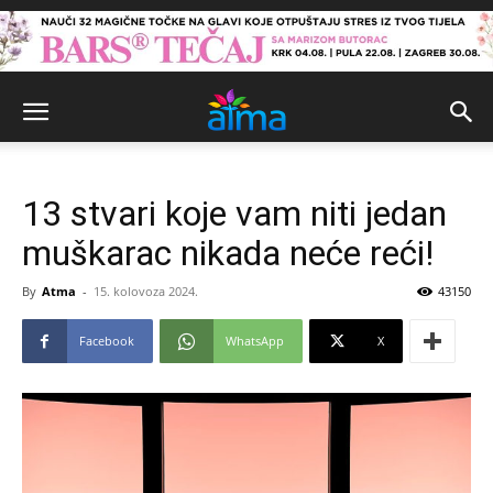
13 stvari koje vam niti jedan
muškarac nikada neće reći!
By
Atma
-
15. kolovoza 2024.
43150
Facebook
WhatsApp
X