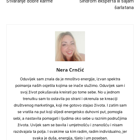
Stvaranje dobre karme
Sindrom eksperta ili sajam
šarlatana
Nera Crnčić
Oduvijek sam znala da je mnoštvo energije, izvan spektra
poimanja naših osjetila kojima se inače služimo. Oduvijek sam i
svoj život pokušavala kreirati po tome sebe. No u jednom
trenutku sam to ostavila po strani i okrenula se kreaciji
društvenog marketinga, koji me gotovo stajao života. I zatim sam
se vratila na put koji slijedi energetsko duhovni put, pomogla
sebi, a nastavila pomagati i ljudima oko sebe u raznim područjima
života. Uvijek sam se bavila i umjetnošću i znanošću i nisam
razdvajala ta polja. I svakime sa kim radim, radim individualno, jer
svaka je duša, energija, tijelo i um poseban.