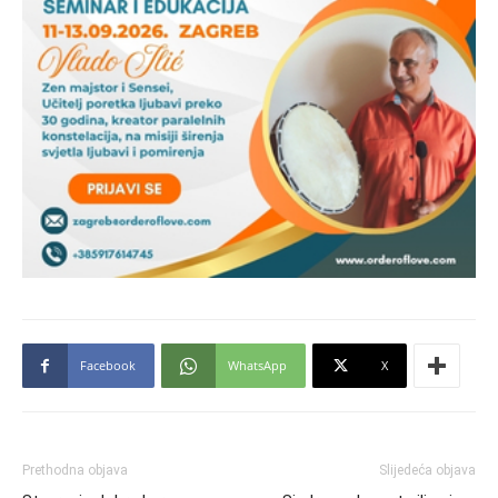
Facebook
WhatsApp
X
Prethodna objava
Slijedeća objava