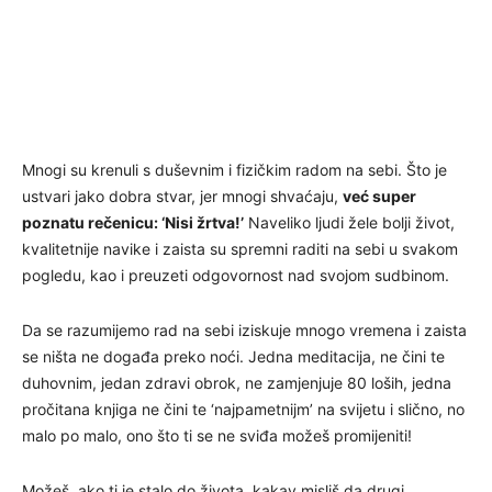
Mnogi su krenuli s duševnim i fizičkim radom na sebi. Što je
ustvari jako dobra stvar, jer mnogi shvaćaju,
već super
poznatu rečenicu: ‘Nisi žrtva!’
Naveliko ljudi žele bolji život,
kvalitetnije navike i zaista su spremni raditi na sebi u svakom
pogledu, kao i preuzeti odgovornost nad svojom sudbinom.
Da se razumijemo rad na sebi iziskuje mnogo vremena i zaista
se ništa ne događa preko noći. Jedna meditacija, ne čini te
duhovnim, jedan zdravi obrok, ne zamjenjuje 80 loših, jedna
pročitana knjiga ne čini te ‘najpametnijm’ na svijetu i slično, no
malo po malo, ono što ti se ne sviđa možeš promijeniti!
Možeš, ako ti je stalo do života, kakav misliš da drugi