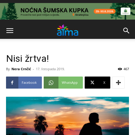
Nisi žrtva!
By
Nera Crnčić
-
17. listopada 2019.
467
Facebook
WhatsApp
X