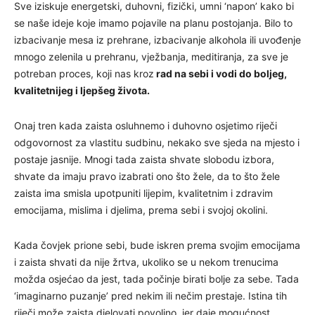
Sve iziskuje energetski, duhovni, fizički, umni ‘napon’ kako bi
se naše ideje koje imamo pojavile na planu postojanja. Bilo to
izbacivanje mesa iz prehrane, izbacivanje alkohola ili uvođenje
mnogo zelenila u prehranu, vježbanja, meditiranja, za sve je
potreban proces, koji nas kroz
rad na sebi i vodi do boljeg,
kvalitetnijeg i ljepšeg života.
Onaj tren kada zaista osluhnemo i duhovno osjetimo riječi
odgovornost za vlastitu sudbinu, nekako sve sjeda na mjesto i
postaje jasnije. Mnogi tada zaista shvate slobodu izbora,
shvate da imaju pravo izabrati ono što žele, da to što žele
zaista ima smisla upotpuniti lijepim, kvalitetnim i zdravim
emocijama, mislima i djelima, prema sebi i svojoj okolini.
Kada čovjek prione sebi, bude iskren prema svojim emocijama
i zaista shvati da nije žrtva, ukoliko se u nekom trenucima
možda osjećao da jest, tada počinje birati bolje za sebe. Tada
‘imaginarno puzanje’ pred nekim ili nečim prestaje. Istina tih
riječi može zaista djelovati povoljno, jer daje mogućnost