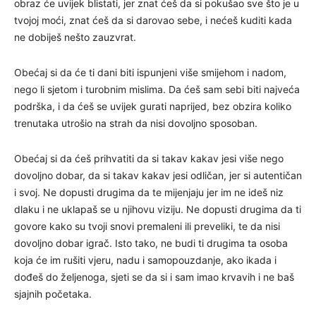
obraz će uvijek blistati, jer znat ćeš da si pokušao sve što je u
tvojoj moći, znat ćeš da si darovao sebe, i nećeš kuditi kada
ne dobiješ nešto zauzvrat.
Obećaj si da će ti dani biti ispunjeni više smijehom i nadom,
nego li sjetom i turobnim mislima. Da ćeš sam sebi biti najveća
podrška, i da ćeš se uvijek gurati naprijed, bez obzira koliko
trenutaka utrošio na strah da nisi dovoljno sposoban.
Obećaj si da ćeš prihvatiti da si takav kakav jesi više nego
dovoljno dobar, da si takav kakav jesi odličan, jer si autentičan
i svoj. Ne dopusti drugima da te mijenjaju jer im ne ideš niz
dlaku i ne uklapaš se u njihovu viziju. Ne dopusti drugima da ti
govore kako su tvoji snovi premaleni ili preveliki, te da nisi
dovoljno dobar igrač. Isto tako, ne budi ti drugima ta osoba
koja će im rušiti vjeru, nadu i samopouzdanje, ako ikada i
dođeš do željenoga, sjeti se da si i sam imao krvavih i ne baš
sjajnih početaka.