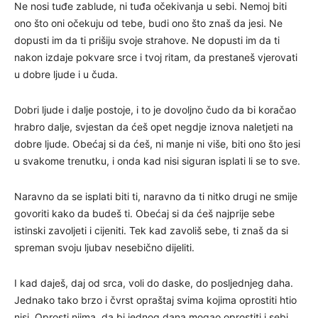
Ne nosi tuđe zablude, ni tuđa očekivanja u sebi. Nemoj biti
ono što oni očekuju od tebe, budi ono što znaš da jesi. Ne
dopusti im da ti prišiju svoje strahove. Ne dopusti im da ti
nakon izdaje pokvare srce i tvoj ritam, da prestaneš vjerovati
u dobre ljude i u čuda.
Dobri ljude i dalje postoje, i to je dovoljno čudo da bi koračao
hrabro dalje, svjestan da ćeš opet negdje iznova naletjeti na
dobre ljude. Obećaj si da ćeš, ni manje ni više, biti ono što jesi
u svakome trenutku, i onda kad nisi siguran isplati li se to sve.
Naravno da se isplati biti ti, naravno da ti nitko drugi ne smije
govoriti kako da budeš ti. Obećaj si da ćeš najprije sebe
istinski zavoljeti i cijeniti. Tek kad zavoliš sebe, ti znaš da si
spreman svoju ljubav nesebično dijeliti.
I kad daješ, daj od srca, voli do daske, do posljednjeg daha.
Jednako tako brzo i čvrst opraštaj svima kojima oprostiti htio
nisi. Oprosti njima, da bi jednog dana mogao oprostiti i sebi.