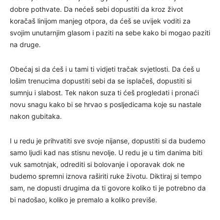
dobre pothvate. Da nećeš sebi dopustiti da kroz život
koračaš linijom manjeg otpora, da ćeš se uvijek voditi za
svojim unutarnjim glasom i paziti na sebe kako bi mogao paziti
na druge.
Obećaj si da ćeš i u tami ti vidjeti tračak svjetlosti. Da ćeš u
lošim trenucima dopustiti sebi da se isplačeš, dopustiti si
sumnju i slabost. Tek nakon suza ti ćeš progledati i pronaći
novu snagu kako bi se hrvao s posljedicama koje su nastale
nakon gubitaka.
I u redu je prihvatiti sve svoje nijanse, dopustiti si da budemo
samo ljudi kad nas stisnu nevolje. U redu je u tim danima biti
vuk samotnjak, odrediti si bolovanje i oporavak dok ne
budemo spremni iznova raširiti ruke životu. Diktiraj si tempo
sam, ne dopusti drugima da ti govore koliko ti je potrebno da
bi nadošao, koliko je premalo a koliko previše.