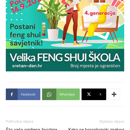
Facebook
WhatsApp
X
Prethodna objava
Slijedeća objava
Što vaša omiljena životinja
Kako se horoskopski znakovi