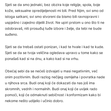
Sjeti se da smo jednaki, bez obzira koje religije, spola, boje
kože, seksualne opredijeljenosti mi bili. Pred Njim, svi smo od
istoga satkani, svi smo stvoreni da bismo bili ravnopravni i
uspješno i zajedno dijelili život. Ne upiri prstom u ono što ti ne
odobravaš, niti prosuđuj tuđe izbore i želje, da tebi ne bude
suđeno.
Sjeti se da trebaš ostati ponizan, i kad te hvale i kad te kude.
Sjeti se da se tvoja veličina ogledava upravo u tome kako se
ponašaš kad si na dnu, a kako kad si na vrhu.
Obećaj sebi da se nećeš izdvajati u masi negativnim, već
onim pozitivnim. Budi razlog nečijeg osmijeha i povratka nade
u njihova srca. Budi onaj koji će dokazati da nas još ima
skromnih, vedrih i normalnih. Budi onaj koji će uvijek rado
pomoći, koji će odmaknuti sebičnost i konformizam kako bi
nekome nešto udijelio i učinio dobro.