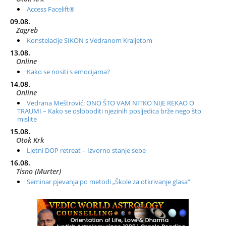
Access Facelift®
09.08.
Zagreb
Konstelacije SIKON s Vedranom Kraljetom
13.08.
Online
Kako se nositi s emocijama?
14.08.
Online
Vedrana Meštrović: ONO ŠTO VAM NITKO NIJE REKAO O
TRAUMI – Kako se osloboditi njezinih posljedica brže nego što
mislite
15.08.
Otok Krk
Ljetni DOP retreat – Izvorno stanje sebe
16.08.
Tisno (Murter)
Seminar pjevanja po metodi „Škole za otkrivanje glasa“
20.08.
Online
Radionica: Pomagači iz drugih dimenzija Online – otvoreno za
sve