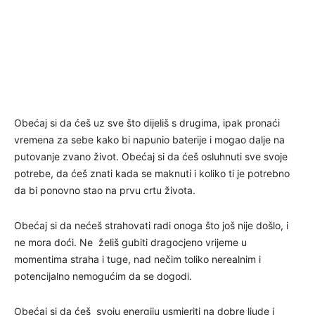
Obećaj si da ćeš uz sve što dijeliš s drugima, ipak pronaći
vremena za sebe kako bi napunio baterije i mogao dalje na
putovanje zvano život. Obećaj si da ćeš osluhnuti sve svoje
potrebe, da ćeš znati kada se maknuti i koliko ti je potrebno
da bi ponovno stao na prvu crtu života.
Obećaj si da nećeš strahovati radi onoga što još nije došlo, i
ne mora doći. Ne želiš gubiti dragocjeno vrijeme u
momentima straha i tuge, nad nečim toliko nerealnim i
potencijalno nemogućim da se dogodi.
Obećaj si da ćeš svoju energiju usmjeriti na dobre ljude i