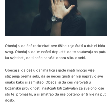
Obećaj si da ćeš raskrinkati sve tišine koje ćutiš u dubini bića
svog. Obećaj si da im nećeš dopustiti da te sputavaju na putu
ka svjetlosti, da ti neće narušiti dobru sliku o sebi.
Obećaj si da ćeš u danima koji slijede imati mnogo više
strpljenja prema sebi, da se nećeš gristi jer nisi napravio sve
onako kako si zamišljao. Obećaj si da ćeš vjerovati u
božansku providnost i nastojati biti zahvalan za sve ono loše
što te promašilo, a si smatrao da nije pošteno jer ti nije na put
došlo.