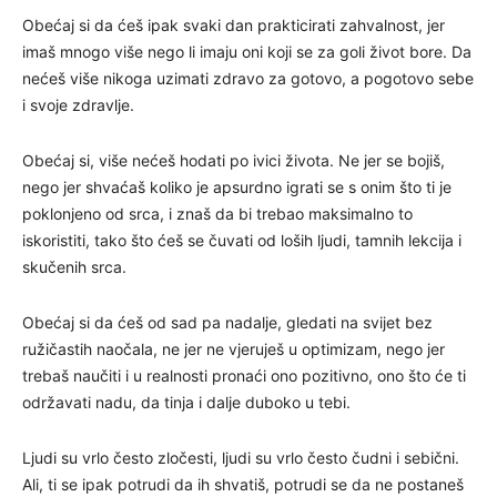
Obećaj si da ćeš ipak svaki dan prakticirati zahvalnost, jer
imaš mnogo više nego li imaju oni koji se za goli život bore. Da
nećeš više nikoga uzimati zdravo za gotovo, a pogotovo sebe
i svoje zdravlje.
Obećaj si, više nećeš hodati po ivici života. Ne jer se bojiš,
nego jer shvaćaš koliko je apsurdno igrati se s onim što ti je
poklonjeno od srca, i znaš da bi trebao maksimalno to
iskoristiti, tako što ćeš se čuvati od loših ljudi, tamnih lekcija i
skučenih srca.
Obećaj si da ćeš od sad pa nadalje, gledati na svijet bez
ružičastih naočala, ne jer ne vjeruješ u optimizam, nego jer
trebaš naučiti i u realnosti pronaći ono pozitivno, ono što će ti
održavati nadu, da tinja i dalje duboko u tebi.
Ljudi su vrlo često zločesti, ljudi su vrlo često čudni i sebični.
Ali, ti se ipak potrudi da ih shvatiš, potrudi se da ne postaneš