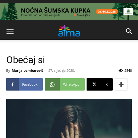
Obećaj si
By
Marija Lombarović
-
27. siječnja 2020.
2540
Facebook
WhatsApp
X