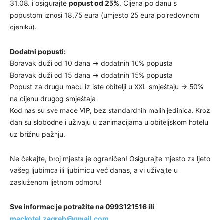
31.08. i osigurajte
popust od 25%
. Cijena po danu s
popustom iznosi 18,75 eura (umjesto 25 eura po redovnom
cjeniku).
Dodatni popusti:
Boravak duži od 10 dana → dodatnih 10% popusta
Boravak duži od 15 dana → dodatnih 15% popusta
Popust za drugu macu iz iste obitelji u XXL smještaju → 50%
na cijenu drugog smještaja
Kod nas su sve mace VIP, bez standardnih malih jedinica. Kroz
dan su slobodne i uživaju u zanimacijama u obiteljskom hotelu
uz brižnu pažnju.
Ne čekajte, broj mjesta je ograničen! Osigurajte mjesto za ljeto
vašeg ljubimca ili ljubimicu već danas, a vi uživajte u
zasluženom ljetnom odmoru!
Sve informacije potražite na 0993121516 ili
mackotel.zagreb@gmail.com