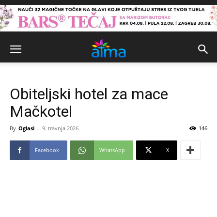
Obiteljski hotel za mace
Mačkotel
By
Oglasi
-
9. travnja 2026.
146
Facebook
WhatsApp
X