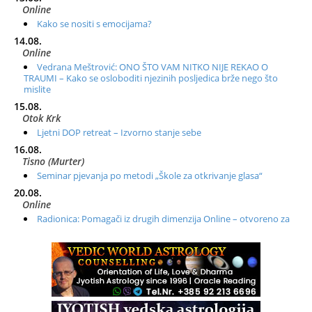
Online
Kako se nositi s emocijama?
14.08.
Online
Vedrana Meštrović: ONO ŠTO VAM NITKO NIJE REKAO O
TRAUMI – Kako se osloboditi njezinih posljedica brže nego što
mislite
15.08.
Otok Krk
Ljetni DOP retreat – Izvorno stanje sebe
16.08.
Tisno (Murter)
Seminar pjevanja po metodi „Škole za otkrivanje glasa“
20.08.
Online
Radionica: Pomagači iz drugih dimenzija Online – otvoreno za
sve
21.08.
Zagreb+Online
Osnovni ThetaHealing® tečaj, Zagreb i Online
22.08.
Pula