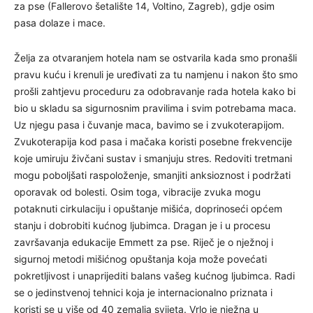
za pse (Fallerovo šetalište 14, Voltino, Zagreb), gdje osim
pasa dolaze i mace.
Želja za otvaranjem hotela nam se ostvarila kada smo pronašli
pravu kuću i krenuli je uređivati za tu namjenu i nakon što smo
prošli zahtjevu proceduru za odobravanje rada hotela kako bi
bio u skladu sa sigurnosnim pravilima i svim potrebama maca.
Uz njegu pasa i čuvanje maca, bavimo se i zvukoterapijom.
Zvukoterapija kod pasa i mačaka koristi posebne frekvencije
koje umiruju živčani sustav i smanjuju stres. Redoviti tretmani
mogu poboljšati raspoloženje, smanjiti anksioznost i podržati
oporavak od bolesti. Osim toga, vibracije zvuka mogu
potaknuti cirkulaciju i opuštanje mišića, doprinoseći općem
stanju i dobrobiti kućnog ljubimca. Dragan je i u procesu
završavanja edukacije Emmett za pse. Riječ je o nježnoj i
sigurnoj metodi mišićnog opuštanja koja može povećati
pokretljivost i unaprijediti balans vašeg kućnog ljubimca. Radi
se o jedinstvenoj tehnici koja je internacionalno priznata i
koristi se u više od 40 zemalja svijeta. Vrlo je nježna u