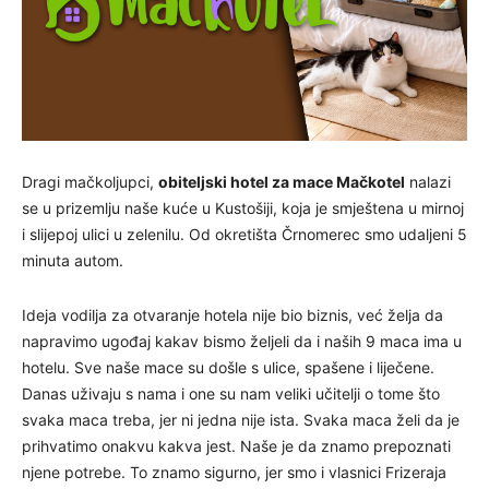
Dragi mačkoljupci,
obiteljski hotel za mace Mačkotel
nalazi
se u prizemlju naše kuće u Kustošiji, koja je smještena u mirnoj
i slijepoj ulici u zelenilu. Od okretišta Črnomerec smo udaljeni 5
minuta autom.
Ideja vodilja za otvaranje hotela nije bio biznis, već želja da
napravimo ugođaj kakav bismo željeli da i naših 9 maca ima u
hotelu. Sve naše mace su došle s ulice, spašene i liječene.
Danas uživaju s nama i one su nam veliki učitelji o tome što
svaka maca treba, jer ni jedna nije ista. Svaka maca želi da je
prihvatimo onakvu kakva jest. Naše je da znamo prepoznati
njene potrebe. To znamo sigurno, jer smo i vlasnici Frizeraja