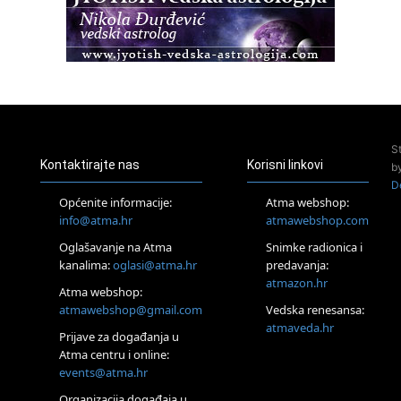
Access BARS®, otpusti stres
23.08.
Pula
Access Energetski Facelift®
24.08.
Zagreb
Pjesma srca / Zagreb
Online
S
Tečaj Višeg Vodstva, razvijanja intuicije i Akaša zapisa
Kontaktirajte nas
Korisni linkovi
b
25.08.
D
Online
Općenite informacije:
Atma webshop:
Upisi u program Profesionalni hipnoterapeut — nova
info@atma.hr
atmawebshop.com
generacija kreće 25.08. 2026.
Oglašavanje na Atma
Snimke radionica i
26.08.
Online
kanalima:
oglasi@atma.hr
predavanja:
Postanite Nositelj Vibracije Nove Zemlje
atmazon.hr
Atma webshop:
27.08.
atmawebshop@gmail.com
Vedska renesansa:
Visoko
atmaveda.hr
Prijave za događanja u
Alemka Dauskardt – Jednodnevna radionica sistemskih
konstelacija
Atma centru i online:
events@atma.hr
29.08.
Zagreb
Organizacija događaja u