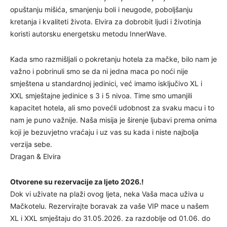
opuštanju mišića, smanjenju boli i neugode, poboljšanju
kretanja i kvaliteti života. Elvira za dobrobit ljudi i životinja
koristi autorsku energetsku metodu InnerWave.
Kada smo razmišljali o pokretanju hotela za mačke, bilo nam je
važno i pobrinuli smo se da ni jedna maca po noći nije
smještena u standardnoj jedinici, već imamo isključivo XL i
XXL smještajne jedinice s 3 i 5 nivoa. Time smo umanjili
kapacitet hotela, ali smo povećli udobnost za svaku macu i to
nam je puno važnije. Naša misija je širenje ljubavi prema onima
koji je bezuvjetno vraćaju i uz vas su kada i niste najbolja
verzija sebe.
Dragan & Elvira
Otvorene su rezervacije za ljeto 2026.!
Dok vi uživate na plaži ovog ljeta, neka Vaša maca uživa u
Mačkotelu. Rezervirajte boravak za vaše VIP mace u našem
XL i XXL smještaju do 31.05.2026. za razdoblje od 01.06. do