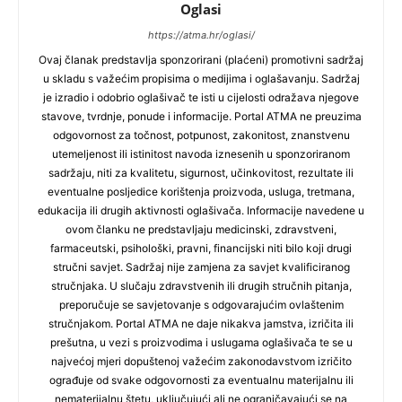
Oglasi
https://atma.hr/oglasi/
Ovaj članak predstavlja sponzorirani (plaćeni) promotivni sadržaj
u skladu s važećim propisima o medijima i oglašavanju. Sadržaj
je izradio i odobrio oglašivač te isti u cijelosti odražava njegove
stavove, tvrdnje, ponude i informacije. Portal ATMA ne preuzima
odgovornost za točnost, potpunost, zakonitost, znanstvenu
utemeljenost ili istinitost navoda iznesenih u sponzoriranom
sadržaju, niti za kvalitetu, sigurnost, učinkovitost, rezultate ili
eventualne posljedice korištenja proizvoda, usluga, tretmana,
edukacija ili drugih aktivnosti oglašivača. Informacije navedene u
ovom članku ne predstavljaju medicinski, zdravstveni,
farmaceutski, psihološki, pravni, financijski niti bilo koji drugi
stručni savjet. Sadržaj nije zamjena za savjet kvalificiranog
stručnjaka. U slučaju zdravstvenih ili drugih stručnih pitanja,
preporučuje se savjetovanje s odgovarajućim ovlaštenim
stručnjakom. Portal ATMA ne daje nikakva jamstva, izričita ili
prešutna, u vezi s proizvodima i uslugama oglašivača te se u
najvećoj mjeri dopuštenoj važećim zakonodavstvom izričito
ograđuje od svake odgovornosti za eventualnu materijalnu ili
nematerijalnu štetu, uključujući ali ne ograničavajući se na