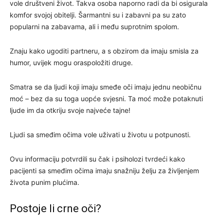
vole društveni život. Takva osoba naporno radi da bi osigurala
komfor svojoj obitelji. Šarmantni su i zabavni pa su zato
popularni na zabavama, ali i među suprotnim spolom.
Znaju kako ugoditi partneru, a s obzirom da imaju smisla za
humor, uvijek mogu oraspoložiti druge.
Smatra se da ljudi koji imaju smeđe oči imaju jednu neobičnu
moć – bez da su toga uopće svjesni. Ta moć može potaknuti
ljude im da otkriju svoje najveće tajne!
Ljudi sa smeđim očima vole uživati u životu u potpunosti.
Ovu informaciju potvrdili su čak i psiholozi tvrdeći kako
pacijenti sa smeđim očima imaju snažniju želju za življenjem
života punim plućima.
Postoje li crne oči?