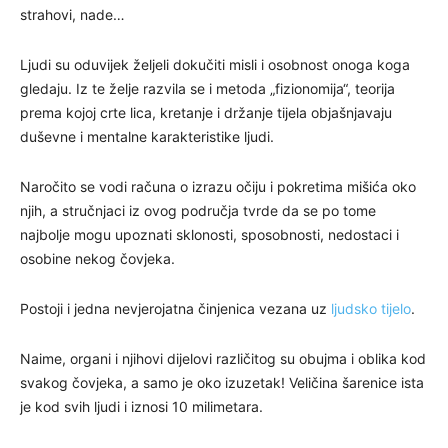
strahovi, nade…
Ljudi su oduvijek željeli dokučiti misli i osobnost onoga koga
gledaju. Iz te želje razvila se i metoda „fizionomija“, teorija
prema kojoj crte lica, kretanje i držanje tijela objašnjavaju
duševne i mentalne karakteristike ljudi.
Naročito se vodi računa o izrazu očiju i pokretima mišića oko
njih, a stručnjaci iz ovog područja tvrde da se po tome
najbolje mogu upoznati sklonosti, sposobnosti, nedostaci i
osobine nekog čovjeka.
Postoji i jedna nevjerojatna činjenica vezana uz
ljudsko tijelo
.
Naime, organi i njihovi dijelovi različitog su obujma i oblika kod
svakog čovjeka, a samo je oko izuzetak! Veličina šarenice ista
je kod svih ljudi i iznosi 10 milimetara.