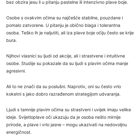
bez obzira jesu li u pitanju pastelne ili intenzivno plave boje.
Osobe s ovakvim očima su najčešće stabilne, pouzdane i
pomalo zatvorene. U pitanju je obično blaga i tolerantna
osoba. Teško ih je naljutiti, ali iza plave boje očiju često se krije
bura.
Njihovi vlasnici su ljudi od akcije, ali i strastvene i intuitivne
osobe. Studije su pokazale da su ljudi s plavim očima manje
agresivni.
Ali to ne znači da su poslušni. Naprotiv, oni su često vrlo
koketni s jako dobro razrađenom strategijom udvaranja.
Ljudi s tamnije plavim očima su strastveni i uvijek imaju velike
ideje. Svijetloplave oči ukazuju da je osoba nešto mirnije
prirode, a plave i vrlo jasne – mogu ukazivati na nedovoljnu
energičnost.