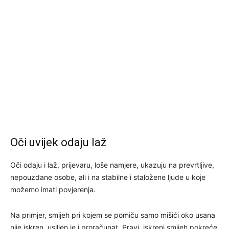
Oči uvijek odaju laž
Oči odaju i laž, prijevaru, loše namjere, ukazuju na prevrtljive,
nepouzdane osobe, ali i na stabilne i staložene ljude u koje
možemo imati povjerenja.
Na primjer, smijeh pri kojem se pomiču samo mišići oko usana
nije iskren, usiljen je i proračunat. Pravi, iskreni smijeh pokreće