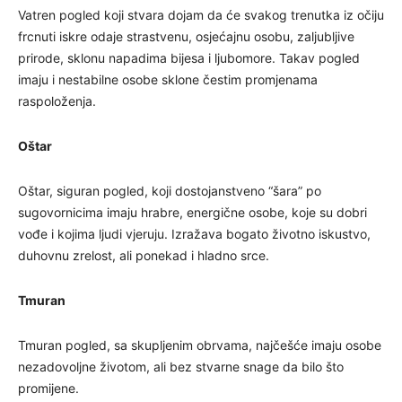
Vatren pogled koji stvara dojam da će svakog trenutka iz očiju
frcnuti iskre odaje strastvenu, osjećajnu osobu, zaljubljive
prirode, sklonu napadima bijesa i ljubomore. Takav pogled
imaju i nestabilne osobe sklone čestim promjenama
raspoloženja.
Oštar
Oštar, siguran pogled, koji dostojanstveno “šara” po
sugovornicima imaju hrabre, energične osobe, koje su dobri
vođe i kojima ljudi vjeruju. Izražava bogato životno iskustvo,
duhovnu zrelost, ali ponekad i hladno srce.
Tmuran
Tmuran pogled, sa skupljenim obrvama, najčešće imaju osobe
nezadovoljne životom, ali bez stvarne snage da bilo što
promijene.