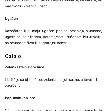
Pogled koji se gubi u daljini odaje zabrinutost, odsutnost, ali i
maštovitu i kreativnu osobu.
Ugašen
Razočarani ljudi imaju “ugašen” pogled, bez sjaja, a umorne,
ugasle oči na blijedom, potamnjelom i isušenom licu ukazuju
na neuredan život ili dugotrajnu bolest.
Ostalo
Zelenkaste bjeloočnice
Ljudi čije su bjeloočnice zelenkaste ljuti su, nezadovoljni i
ogorčeni.
Popucale kapilare
Oči pune popucalih kapilara otkrivaju napete i gnjevne ljude