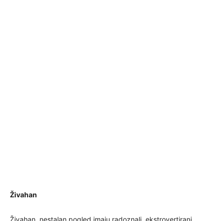
Živahan
Živahan, nestalan pogled imaju radoznali, ekstrovertirani,