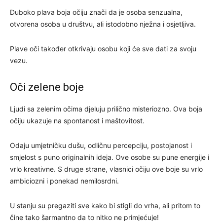
Duboko plava boja očiju znači da je osoba senzualna,
otvorena osoba u društvu, ali istodobno nježna i osjetljiva.
Plave oči također otkrivaju osobu koji će sve dati za svoju
vezu.
Oči zelene boje
Ljudi sa zelenim očima djeluju prilično misteriozno. Ova boja
očiju ukazuje na spontanost i maštovitost.
Odaju umjetničku dušu, odličnu percepciju, postojanost i
smjelost s puno originalnih ideja. Ove osobe su pune energije i
vrlo kreativne. S druge strane, vlasnici očiju ove boje su vrlo
ambiciozni i ponekad nemilosrdni.
U stanju su pregaziti sve kako bi stigli do vrha, ali pritom to
čine tako šarmantno da to nitko ne primjećuje!