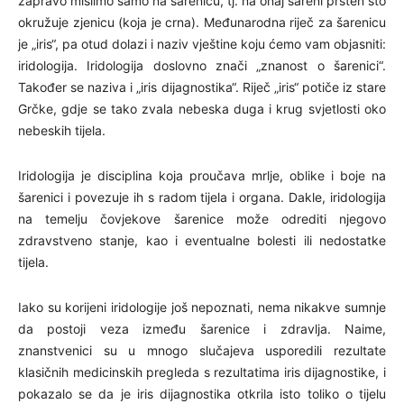
zapravo mislimo samo na šarenicu, tj. na onaj šareni prsten što
okružuje zjenicu (koja je crna). Međunarodna riječ za šarenicu
je „iris“, pa otud dolazi i naziv vještine koju ćemo vam objasniti:
iridologija. Iridologija doslovno znači „znanost o šarenici“.
Također se naziva i „iris dijagnostika“. Riječ „iris“ potiče iz stare
Grčke, gdje se tako zvala nebeska duga i krug svjetlosti oko
nebeskih tijela.
Iridologija je disciplina koja proučava mrlje, oblike i boje na
šarenici i povezuje ih s radom tijela i organa. Dakle, iridologija
na temelju čovjekove šarenice može odrediti njegovo
zdravstveno stanje, kao i eventualne bolesti ili nedostatke
tijela.
Iako su korijeni iridologije još nepoznati, nema nikakve sumnje
da postoji veza između šarenice i zdravlja. Naime,
znanstvenici su u mnogo slučajeva usporedili rezultate
klasičnih medicinskih pregleda s rezultatima iris dijagnostike, i
pokazalo se da je iris dijagnostika otkrila isto toliko o tijelu