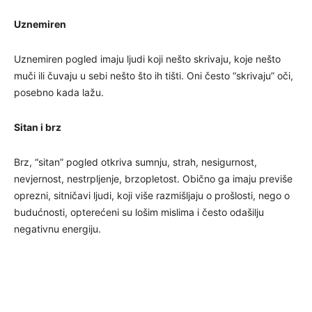
Uznemiren
Uznemiren pogled imaju ljudi koji nešto skrivaju, koje nešto
muči ili čuvaju u sebi nešto što ih tišti. Oni često “skrivaju” oči,
posebno kada lažu.
Sitan i brz
Brz, “sitan” pogled otkriva sumnju, strah, nesigurnost,
nevjernost, nestrpljenje, brzopletost. Obično ga imaju previše
oprezni, sitničavi ljudi, koji više razmišljaju o prošlosti, nego o
budućnosti, opterećeni su lošim mislima i često odašilju
negativnu energiju.