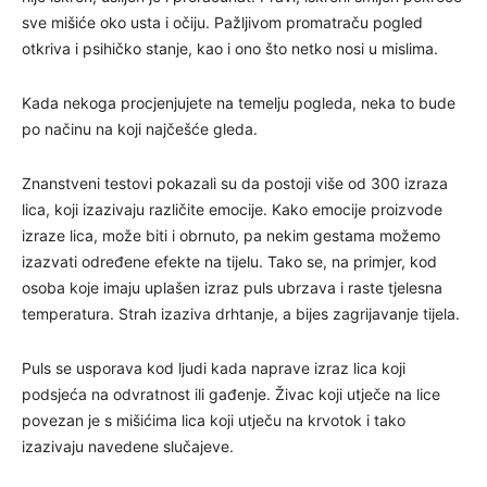
sve mišiće oko usta i očiju. Pažljivom promatraču pogled
otkriva i psihičko stanje, kao i ono što netko nosi u mislima.
Kada nekoga procjenjujete na temelju pogleda, neka to bude
po načinu na koji najčešće gleda.
Znanstveni testovi pokazali su da postoji više od 300 izraza
lica, koji izazivaju različite emocije. Kako emocije proizvode
izraze lica, može biti i obrnuto, pa nekim gestama možemo
izazvati određene efekte na tijelu. Tako se, na primjer, kod
osoba koje imaju uplašen izraz puls ubrzava i raste tjelesna
temperatura. Strah izaziva drhtanje, a bijes zagrijavanje tijela.
Puls se usporava kod ljudi kada naprave izraz lica koji
podsjeća na odvratnost ili gađenje. Živac koji utječe na lice
povezan je s mišićima lica koji utječu na krvotok i tako
izazivaju navedene slučajeve.