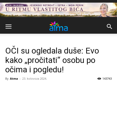
OČI su ogledala duše: Evo
kako „pročitati“ osobu po
očima i pogledu!
By
Atma
-
23. kolovoza 2024.
143743