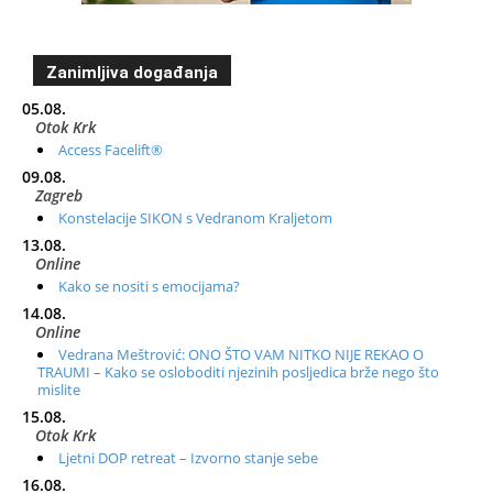
Zanimljiva događanja
05.08.
Otok Krk
Access Facelift®
09.08.
Zagreb
Konstelacije SIKON s Vedranom Kraljetom
13.08.
Online
Kako se nositi s emocijama?
14.08.
Online
Vedrana Meštrović: ONO ŠTO VAM NITKO NIJE REKAO O
TRAUMI – Kako se osloboditi njezinih posljedica brže nego što
mislite
15.08.
Otok Krk
Ljetni DOP retreat – Izvorno stanje sebe
16.08.