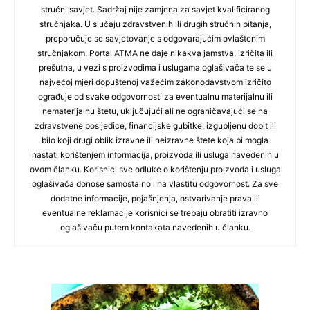
stručni savjet. Sadržaj nije zamjena za savjet kvalificiranog
stručnjaka. U slučaju zdravstvenih ili drugih stručnih pitanja,
preporučuje se savjetovanje s odgovarajućim ovlaštenim
stručnjakom. Portal ATMA ne daje nikakva jamstva, izričita ili
prešutna, u vezi s proizvodima i uslugama oglašivača te se u
najvećoj mjeri dopuštenoj važećim zakonodavstvom izričito
ograđuje od svake odgovornosti za eventualnu materijalnu ili
nematerijalnu štetu, uključujući ali ne ograničavajući se na
zdravstvene posljedice, financijske gubitke, izgubljenu dobit ili
bilo koji drugi oblik izravne ili neizravne štete koja bi mogla
nastati korištenjem informacija, proizvoda ili usluga navedenih u
ovom članku. Korisnici sve odluke o korištenju proizvoda i usluga
oglašivača donose samostalno i na vlastitu odgovornost. Za sve
dodatne informacije, pojašnjenja, ostvarivanje prava ili
eventualne reklamacije korisnici se trebaju obratiti izravno
oglašivaču putem kontakata navedenih u članku.