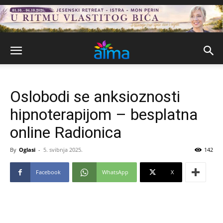
Oslobodi se anksioznosti
hipnoterapijom – besplatna
online Radionica
By
Oglasi
-
5. svibnja 2025.
142
Facebook
WhatsApp
X