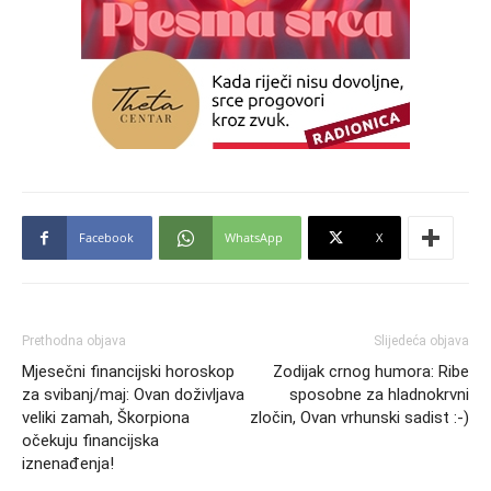
Facebook
WhatsApp
X
Prethodna objava
Slijedeća objava
Mjesečni financijski horoskop
Zodijak crnog humora: Ribe
za svibanj/maj: Ovan doživljava
sposobne za hladnokrvni
veliki zamah, Škorpiona
zločin, Ovan vrhunski sadist :-)
očekuju financijska
iznenađenja!