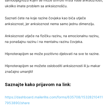
samodijagnozu kojim se može utvrditi vrsta vaše anksioznosti,
ukoliko imate problem sa anksioznošću.
Saznati ćete na koje razine čovjeka kao bića utječe
anksioznost, jer anksioznost nema samo jednu dimenziju.
Anksioznost utječe na fizičku razinu, na emocionalnu razinu,
na ponašajnu razinu i na mentalnu razinu čovjeka.
Hipnoterapijom se može pozitivno djelovati na sve te razine.
Hipnoterapijom se možete osloboditi anksioznosti ili ju makar
značajno umanjiti!
Saznajte kako prijavom na link:
https://dashboard.mailerlite.com/forms/635708/15328210411
7953890/share