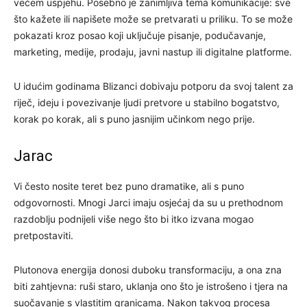
većem uspjehu. Posebno je zanimljiva tema komunikacije: sve
što kažete ili napišete može se pretvarati u priliku. To se može
pokazati kroz posao koji uključuje pisanje, podučavanje,
marketing, medije, prodaju, javni nastup ili digitalne platforme.
U idućim godinama Blizanci dobivaju potporu da svoj talent za
riječ, ideju i povezivanje ljudi pretvore u stabilno bogatstvo,
korak po korak, ali s puno jasnijim učinkom nego prije.
Jarac
Vi često nosite teret bez puno dramatike, ali s puno
odgovornosti. Mnogi Jarci imaju osjećaj da su u prethodnom
razdoblju podnijeli više nego što bi itko izvana mogao
pretpostaviti.
Plutonova energija donosi duboku transformaciju, a ona zna
biti zahtjevna: ruši staro, uklanja ono što je istrošeno i tjera na
suočavanje s vlastitim granicama. Nakon takvog procesa