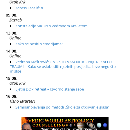
Otok Krk
Access Facelift®
09.08.
Zagreb
Konstelacije SIKON s Vedranom Kraljetom
13.08.
Online
Kako se nositi s emocijama?
14.08.
Online
Vedrana Meštrović: ONO ŠTO VAM NITKO NIJE REKAO O
TRAUMI – Kako se osloboditi njezinih posljedica brže nego što
mislite
15.08.
Otok Krk
Ljetni DOP retreat – Izvorno stanje sebe
16.08.
Tisno (Murter)
Seminar pjevanja po metodi „Škole za otkrivanje glasa“
20.08.
Online
Radionica: Pomagači iz drugih dimenzija Online – otvoreno za
sve