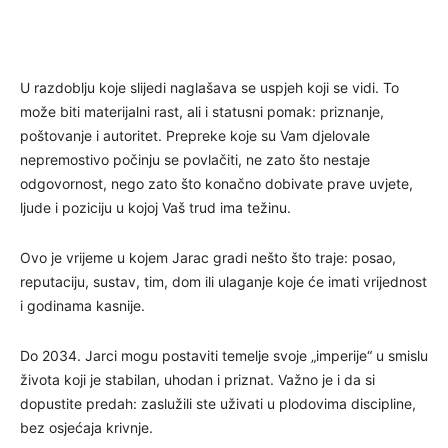
U razdoblju koje slijedi naglašava se uspjeh koji se vidi. To
može biti materijalni rast, ali i statusni pomak: priznanje,
poštovanje i autoritet. Prepreke koje su Vam djelovale
nepremostivo počinju se povlačiti, ne zato što nestaje
odgovornost, nego zato što konačno dobivate prave uvjete,
ljude i poziciju u kojoj Vaš trud ima težinu.
Ovo je vrijeme u kojem Jarac gradi nešto što traje: posao,
reputaciju, sustav, tim, dom ili ulaganje koje će imati vrijednost
i godinama kasnije.
Do 2034. Jarci mogu postaviti temelje svoje „imperije“ u smislu
života koji je stabilan, uhodan i priznat. Važno je i da si
dopustite predah: zaslužili ste uživati u plodovima discipline,
bez osjećaja krivnje.