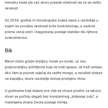
trenutku kada ste već skoro prestali očekivati da će se nešto
okrenuti.
Do 2034. godine tri horoskopska znaka ulaze u razdoblje u
kojem se povoljne okolnosti brže konkretiziraju, a zaokret
prema većoj sreći i blagostanju postaje stabilan dio njihove
svakodnevice.
Bik
Bikovi često grade strpljivo, korak po korak, uz onu
prepoznatljivu izdržljivost koja ne traži aplauz, ali traži smisao.
Ako Vam je poznat osjećaj da radite mnogo, a rezultati dolaze
na kapaljku, iduće razdoblje donosi promjenu ritma.
U godinama koje dolaze sve više se otvara prostor za lakoću:
stvari se počinju slagati bez konstantnog „stiskanja zubi“, a
materijalna strana života postaje mirnija.