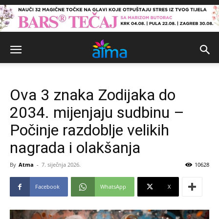
Ova 3 znaka Zodijaka do
2034. mijenjaju sudbinu –
Počinje razdoblje velikih
nagrada i olakšanja
By
Atma
-
7. siječnja 2026.
10628
Facebook
WhatsApp
X