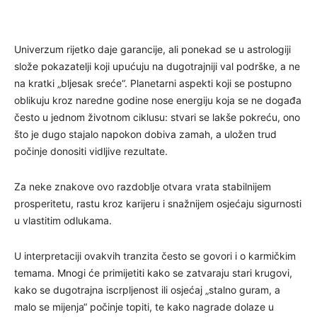
Univerzum rijetko daje garancije, ali ponekad se u astrologiji
slože pokazatelji koji upućuju na dugotrajniji val podrške, a ne
na kratki „bljesak sreće“. Planetarni aspekti koji se postupno
oblikuju kroz naredne godine nose energiju koja se ne događa
često u jednom životnom ciklusu: stvari se lakše pokreću, ono
što je dugo stajalo napokon dobiva zamah, a uložen trud
počinje donositi vidljive rezultate.
Za neke znakove ovo razdoblje otvara vrata stabilnijem
prosperitetu, rastu kroz karijeru i snažnijem osjećaju sigurnosti
u vlastitim odlukama.
U interpretaciji ovakvih tranzita često se govori i o karmičkim
temama. Mnogi će primijetiti kako se zatvaraju stari krugovi,
kako se dugotrajna iscrpljenost ili osjećaj „stalno guram, a
malo se mijenja“ počinje topiti, te kako nagrade dolaze u