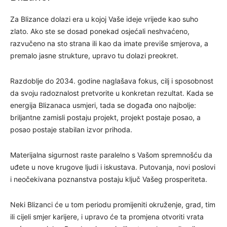
Za Blizance dolazi era u kojoj Vaše ideje vrijede kao suho
zlato. Ako ste se dosad ponekad osjećali neshvaćeno,
razvučeno na sto strana ili kao da imate previše smjerova, a
premalo jasne strukture, upravo tu dolazi preokret.
Razdoblje do 2034. godine naglašava fokus, cilj i sposobnost
da svoju radoznalost pretvorite u konkretan rezultat. Kada se
energija Blizanaca usmjeri, tada se događa ono najbolje:
briljantne zamisli postaju projekt, projekt postaje posao, a
posao postaje stabilan izvor prihoda.
Materijalna sigurnost raste paralelno s Vašom spremnošću da
uđete u nove krugove ljudi i iskustava. Putovanja, novi poslovi
i neočekivana poznanstva postaju ključ Vašeg prosperiteta.
Neki Blizanci će u tom periodu promijeniti okruženje, grad, tim
ili cijeli smjer karijere, i upravo će ta promjena otvoriti vrata