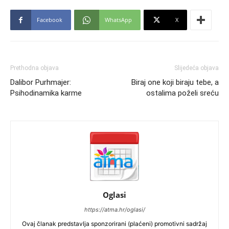
Facebook
WhatsApp
X
Prethodna objava
Slijedeća objava
Dalibor Purhmajer:
Biraj one koji biraju tebe, a
Psihodinamika karme
ostalima poželi sreću
Oglasi
https://atma.hr/oglasi/
Ovaj članak predstavlja sponzorirani (plaćeni) promotivni sadržaj