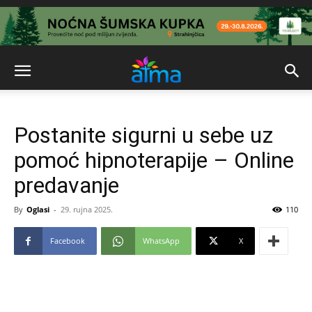
Postanite sigurni u sebe uz
pomoć hipnoterapije – Online
predavanje
By
Oglasi
-
29. rujna 2025.
110
Facebook
WhatsApp
X