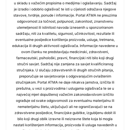
u skladu s važećim propisima o medijima i oglašavanju. Sadržaj
je izradio i odobrio oglašivač te isti u cijelosti odražava njegove
stavove, tvrdnje, ponude i informacije. Portal ATMA ne preuzima
odgovornost za točnost, potpunost, zakonitost, znanstvenu
utemeljenost ili istinitost navoda iznesenih u sponzoriranom
sadržaju, niti za kvalitetu, sigurnost, učinkovitost, rezultate ili
eventualne posljedice korištenja proizvoda, usluga, tretmana,
edukacija ili drugih aktivnosti oglašivača. Informacije navedene u
ovom članku ne predstavljaju medicinski, zdravstveni,
farmaceutski, psihološki, pravni, financijski niti bilo koji drugi
stručni savjet. Sadržaj nije zamjena za savjet kvalificiranog
stručnjaka. U slučaju zdravstvenih ili drugih stručnih pitanja,
preporučuje se savjetovanje s odgovarajućim ovlaštenim
stručnjakom. Portal ATMA ne daje nikakva jamstva, izričita ili
prešutna, u vezi s proizvodima i uslugama oglašivača te se u
najvećoj mjeri dopuštenoj važećim zakonodavstvom izričito
ograđuje od svake odgovornosti za eventualnu materijalnu ili
nematerijalnu štetu, uključujući ali ne ograničavajući se na
zdravstvene posljedice, financijske gubitke, izgubljenu dobit ili
bilo koji drugi oblik izravne ili neizravne štete koja bi mogla
nastati korištenjem informacija, proizvoda ili usluga navedenih u