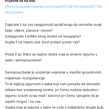
Prijavite se na link:
https://preview.mailerlite.io/forms/635708/16444432657783
3520/share
Osjećate li da vas nesigurnosti sprječavaju da ostvarite svoje
želje, ciljeve, planove i snove?
Izbjegavate li prilike zbog straha od neuspjeha?
Stojite li na mjestu dok život prolazi pored vas?
Pitate li se: Kako se osjeća osoba koja je stvarno sigurna u
sebe i samopouzdana?
Samopouzdanje je unutarnje uvjerenje u vlastite sposobnosti,
vrijednost i kompetencije.
To je osjećaj sigurnosti u sebe koji vam pomaže da donosite
odluke bez pretjeranog straha, pri čemu možete slobodno i
sigurno izraziti svoje misli i stavove pri čemu vjerujete da je
uspjeh moguć i za vas.
Osoba koja je sigurna u sebe ne ovisi o mišljenjima drugih ljudi,