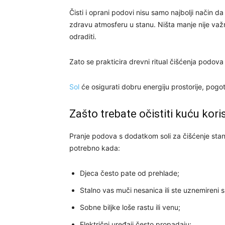
Čisti i oprani podovi nisu samo najbolji način da
zdravu atmosferu u stanu. Ništa manje nije važn
odraditi.
Zato se prakticira drevni ritual čišćenja podova 
Sol
će osigurati dobru energiju prostorije, pogot
Zašto trebate očistiti kuću kori
Pranje podova s dodatkom soli za čišćenje stana
potrebno kada:
Djeca često pate od prehlade;
Stalno vas muči nesanica ili ste uznemireni 
Sobne biljke loše rastu ili venu;
Električni uređaji često propadaju;