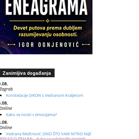
Zanimljiva događanja
.08.
Zagreb
Konstelacije SIKON s Vedranom Kraljetom
.08.
Online
Kako se nositi s emocijama?
.08.
Online
Vedrana Meštrović: ONO ŠTO VAM NITKO NIJE
REKAO O TRAUMI – Kako se osloboditi njezinih