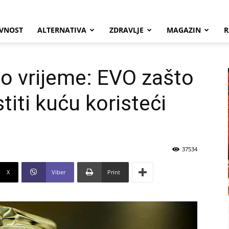
VNOST
ALTERNATIVA
ZDRAVLJE
MAGAZIN
R
no vrijeme: EVO zašto
titi kuću koristeći
37534
X
Viber
Print