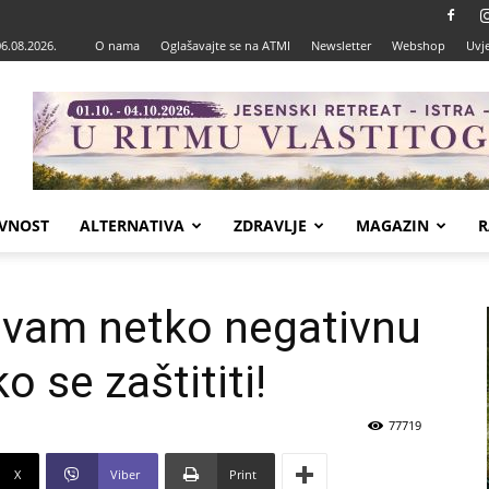
06.08.2026.
O nama
Oglašavajte se na ATMI
Newsletter
Webshop
Uvje
VNOST
ALTERNATIVA
ZDRAVLJE
MAGAZIN
R
li vam netko negativnu
o se zaštititi!
77719
X
Viber
Print