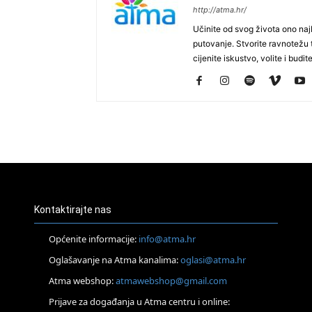
http://atma.hr/
Učinite od svog života ono najb
putovanje. Stvorite ravnotežu t
cijenite iskustvo, volite i budite
Kontaktirajte nas
Općenite informacije:
info@atma.hr
Oglašavanje na Atma kanalima:
oglasi@atma.hr
Atma webshop:
atmawebshop@gmail.com
Prijave za događanja u Atma centru i online: