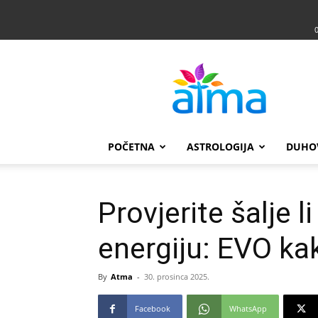
Atma
POČETNA
ASTROLOGIJA
DUHO
Provjerite šalje 
energiju: EVO kak
By
Atma
-
30. prosinca 2025.
Facebook
WhatsApp