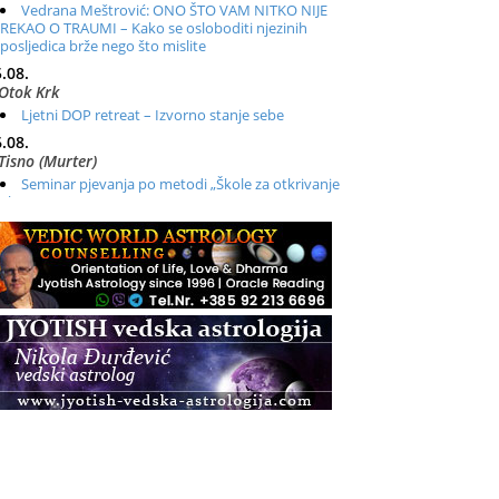
Vedrana Meštrović: ONO ŠTO VAM NITKO NIJE
REKAO O TRAUMI – Kako se osloboditi njezinih
posljedica brže nego što mislite
.08.
Otok Krk
Ljetni DOP retreat – Izvorno stanje sebe
.08.
Tisno (Murter)
Seminar pjevanja po metodi „Škole za otkrivanje
glasa“
.08.
Online
Radionica: Pomagači iz drugih dimenzija Online –
otvoreno za sve
.08.
Zagreb+Online
Osnovni ThetaHealing® tečaj, Zagreb i Online
.08.
Pula
Access BARS®, otpusti stres
.08.
Pula
Access Energetski Facelift®