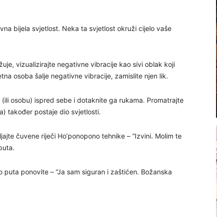
vna bijela svjetlost. Neka ta svjetlost okruži cijelo vaše
žuje, vizualizirajte negativne vibracije kao sivi oblak koji
a osoba šalje negativne vibracije, zamislite njen lik.
a (ili osobu) ispred sebe i dotaknite ga rukama. Promatrajte
ba) također postaje dio svjetlosti.
ajte čuvene riječi Ho’ponopono tehnike – “Izvini. Molim te
puta.
ko puta ponovite – “Ja sam siguran i zaštićen. Božanska