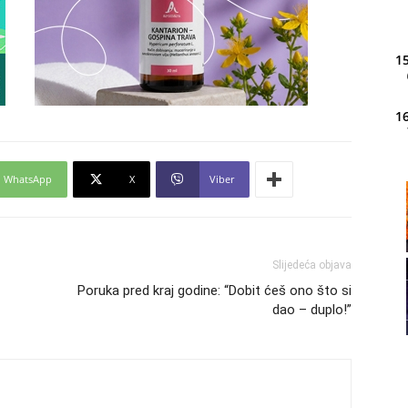
15
16
WhatsApp
X
Viber
20
21
Slijedeća objava
Poruka pred kraj godine: “Dobit ćeš ono što si
dao – duplo!”
22
23