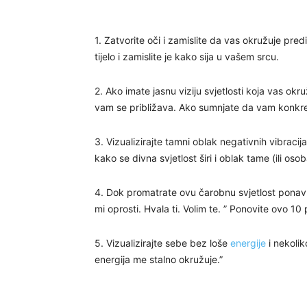
1. Zatvorite oči i zamislite da vas okružuje predi
tijelo i zamislite je kako sija u vašem srcu.
2. Ako imate jasnu viziju svjetlosti koja vas okru
vam se približava. Ako sumnjate da vam konkretn
3. Vizualizirajte tamni oblak negativnih vibracij
kako se divna svjetlost širi i oblak tame (ili oso
4. Dok promatrate ovu čarobnu svjetlost ponavlj
mi oprosti. Hvala ti. Volim te. ” Ponovite ovo 10 
5. Vizualizirajte sebe bez loše
energije
i nekoli
energija me stalno okružuje.”