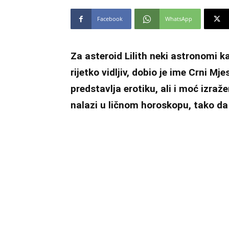
Facebook
WhatsApp
Za asteroid Lilith neki astronomi kaž
rijetko vidljiv, dobio je ime Crni Mj
predstavlja erotiku, ali i moć izraž
nalazi u ličnom horoskopu, tako da 