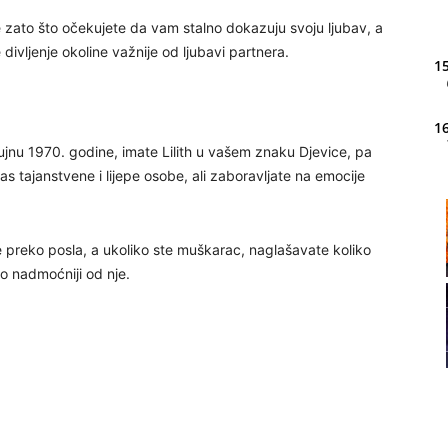
 zato što očekujete da vam stalno dokazuju svoju ljubav, a
divljenje okoline važnije od ljubavi partnera.
15
16
u rujnu 1970. godine, imate Lilith u vašem znaku Djevice, pa
vas tajanstvene i lijepe osobe, ali zaboravljate na emocije
20
 preko posla, a ukoliko ste muškarac, naglašavate koliko
no nadmoćniji od nje.
21
22
23