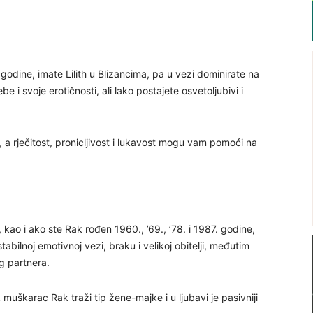
5. godine, imate Lilith u Blizancima, pa u vezi dominirate na
e i svoje erotičnosti, ali lako postajete osvetoljubivi i
iji, a rječitost, pronicljivost i lukavost mogu vam pomoći na
6., kao i ako ste Rak rođen 1960., ’69., ’78. i 1987. godine,
abilnoj emotivnoj vezi, braku i velikoj obitelji, međutim
g partnera.
 muškarac Rak traži tip žene-majke i u ljubavi je pasivniji