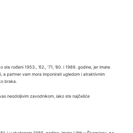
24
26
27
 ste rođeni 1953., ’62., ’71, ’80. i 1989. godine, jer imate
tni, a partner vam mora imponirati ugledom i atraktivnim
ko braka.
29
 vas neodoljivim zavodnikom, iako ste najčešće
30
31
 1981. i u studenom 1989. godine, imate Lilith u Škorpionu, pa