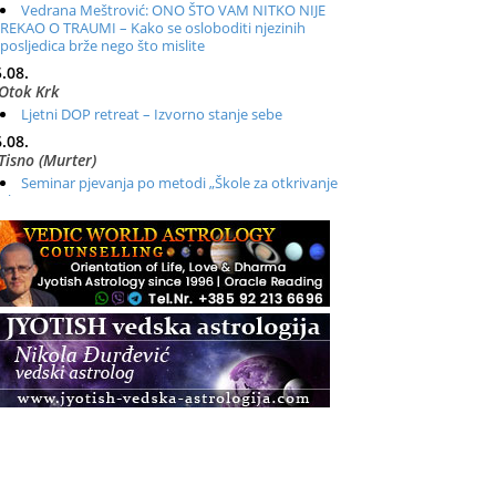
Vedrana Meštrović: ONO ŠTO VAM NITKO NIJE
REKAO O TRAUMI – Kako se osloboditi njezinih
posljedica brže nego što mislite
.08.
Otok Krk
Ljetni DOP retreat – Izvorno stanje sebe
.08.
Tisno (Murter)
Seminar pjevanja po metodi „Škole za otkrivanje
glasa“
.08.
Online
Radionica: Pomagači iz drugih dimenzija Online –
otvoreno za sve
.08.
Zagreb+Online
Osnovni ThetaHealing® tečaj, Zagreb i Online
.08.
Pula
Access BARS®, otpusti stres
.08.
Pula
Access Energetski Facelift®