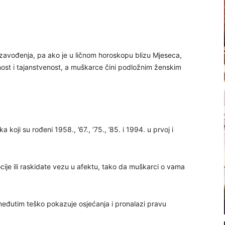
oć zavođenja, pa ako je u ličnom horoskopu blizu Mjeseca,
ost i tajanstvenost, a muškarce čini podložnim ženskim
koji su rođeni 1958., ’67., ’75., ’85. i 1994. u prvoj i
ije ili raskidate vezu u afektu, tako da muškarci o vama
eđutim teško pokazuje osjećanja i pronalazi pravu