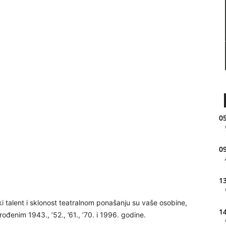
05
09
13
i talent i sklonost teatralnom ponašanju su vaše osobine,
14
đenim 1943., ’52., ’61., ’70. i 1996. godine.