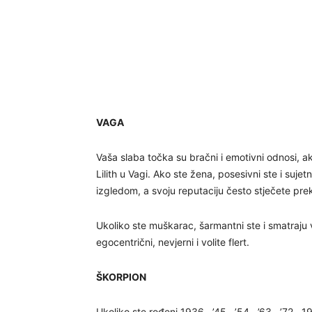
VAGA
Vaša slaba točka su bračni i emotivni odnosi, ako
Lilith u Vagi. Ako ste žena, posesivni ste i suje
izgledom, a svoju reputaciju često stječete pre
Ukoliko ste muškarac, šarmantni ste i smatraju
egocentrični, nevjerni i volite flert.
ŠKORPION
Ukoliko ste rođeni 1936., ’45., ’54., ’63., ’72.,