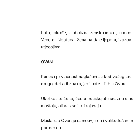
Lilith, takođe, simbolizira žensku intuiciju i m
Venere i Neptuna, ženama daje ljepotu, izazovn
utjecajima.
OVAN
Ponos i privlačnost naglašeni su kod vašeg znaka 
drugoj dekadi znaka, jer imate Lilith u Ovnu.
Ukoliko ste žena, često potiskujete snažne emoc
maštaju, ali vas se i pribojavaju.
Muškarac Ovan je samouvjeren i velikodušan, m
partnericu.