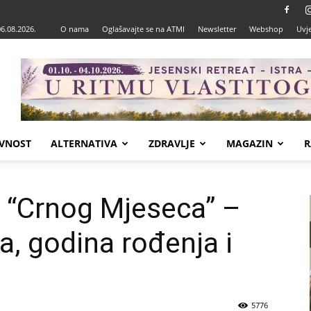
06.08.2026.
O nama
Oglašavajte se na ATMI
Newsletter
Webshop
Uvje
VNOST
ALTERNATIVA
ZDRAVLJE
MAGAZIN
R
aj “Crnog Mjeseca” –
a, godina rođenja i
5776