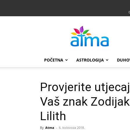
Atma
POČETNA
ASTROLOGIJA
DUHO
Provjerite utjec
Vaš znak Zodijak
Lilith
By
Atma
-
6. kolovoza 2018.