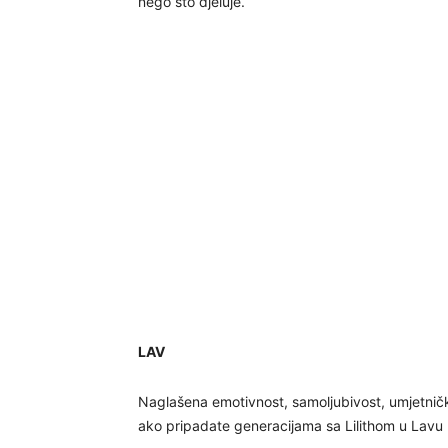
nego što djeluje.
LAV
Naglašena emotivnost, samoljubivost, umjetničk
ako pripadate generacijama sa Lilithom u Lavu ro