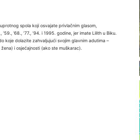
suprotnog spola koji osvajate privlačnim glasom,
59., ’68., ’77., ’94. i 1995. godine, jer imate Lilith u Biku.
do koje dolazite zahvaljujući svojim glavnim adutima –
te žena) i osjećajnosti (ako ste muškarac).