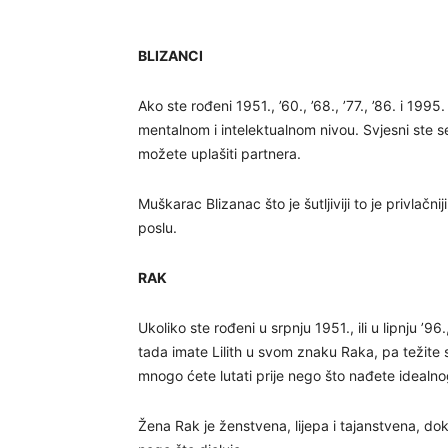
BLIZANCI
Ako ste rođeni 1951., ’60., ’68., ’77., ’86. i 199
mentalnom i intelektualnom nivou. Svjesni ste seb
možete uplašiti partnera.
Muškarac Blizanac što je šutljiviji to je privlačn
poslu.
RAK
Ukoliko ste rođeni u srpnju 1951., ili u lipnju ’9
tada imate Lilith u svom znaku Raka, pa težite st
mnogo ćete lutati prije nego što nađete idealno
Žena Rak je ženstvena, lijepa i tajanstvena, dok