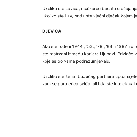
Ukoliko ste Lavica, muškarce bacate u očajanje
ukoliko ste Lav, onda ste vječni dječak kojem je 
DJEVICA
Ako ste rođeni 1944., ’53., ’79., ’88. i 1997. i 
ste rastrzani između karijere i ljubavi. Privlače 
koje se po vama podrazumijevaju.
Ukoliko ste žena, budućeg partnera upoznajete
vam se partnerica sviđa, ali i da ste intelektual