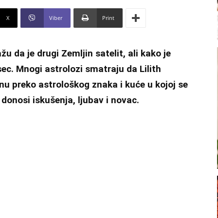
X
Viber
Print
u da je drugi Zemljin satelit, ali kako je
esec. Mnogi astrolozi smatraju da Lilith
enu preko astrološkog znaka i kuće u kojoj se
donosi iskušenja, ljubav i novac.