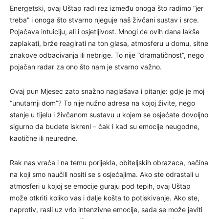
Energetski, ovaj Uštap radi rez između onoga što radimo “jer
treba” i onoga što stvarno njeguje naš živčani sustav i srce.
Pojačava intuiciju, ali i osjetljivost. Mnogi će ovih dana lakše
zaplakati, brže reagirati na ton glasa, atmosferu u domu, sitne
znakove odbacivanja ili nebrige. To nije “dramatičnost”, nego
pojačan radar za ono što nam je stvarno važno.
Ovaj pun Mjesec zato snažno naglašava i pitanje: gdje je moj
“unutarnji dom”? To nije nužno adresa na kojoj živite, nego
stanje u tijelu i živčanom sustavu u kojem se osjećate dovoljno
sigurno da budete iskreni – čak i kad su emocije neugodne,
kaotične ili neuredne.
Rak nas vraća i na temu porijekla, obiteljskih obrazaca, načina
na koji smo naučili nositi se s osjećajima. Ako ste odrastali u
atmosferi u kojoj se emocije guraju pod tepih, ovaj Uštap
može otkriti koliko vas i dalje košta to potiskivanje. Ako ste,
naprotiv, rasli uz vrlo intenzivne emocije, sada se može javiti