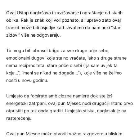
Ovaj Uštap naglašava i završavanje i opraštanje od starih
oblika. Rak je znak koji voli poznato, ali upravo zato ovaj
tranzit može biti osjetljiv kad shvatimo da nam neki “stari
zidovi” više ne odgovaraju.
To mogu biti obrasci brige za sve druge prije sebe,
emocionalni dugovi koje stalno vraćate, iako s druge strane
nema reciprociteta, stare priče o sebi (“ja sam uvijek ta
koja…”, “meni se nikad ne događa…”), koje više ne želimo
nositi u novu godinu.
Umjesto da forsirate ambiciozne namjere dok ste još
energetski zatrpani, ovaj pun Mjesec nudi drugačiji ritam: prvo
otpustiti pa tek onda graditi. Umjesto stiska, naglasak je na
rasterećenju.
Ovaj pun Mjesec može otvoriti važne razgovore u bliskim