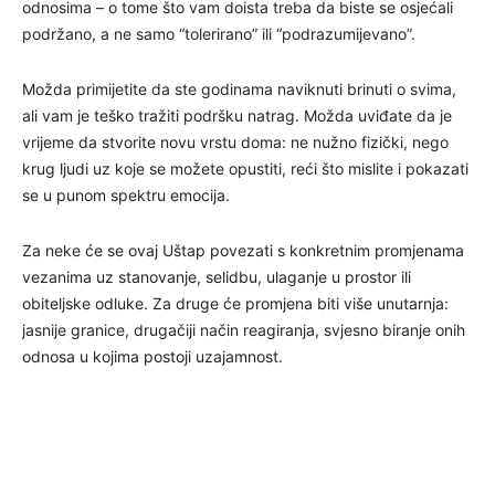
odnosima – o tome što vam doista treba da biste se osjećali
podržano, a ne samo “tolerirano” ili “podrazumijevano”.
Možda primijetite da ste godinama naviknuti brinuti o svima,
ali vam je teško tražiti podršku natrag. Možda uviđate da je
vrijeme da stvorite novu vrstu doma: ne nužno fizički, nego
krug ljudi uz koje se možete opustiti, reći što mislite i pokazati
se u punom spektru emocija.
Za neke će se ovaj Uštap povezati s konkretnim promjenama
vezanima uz stanovanje, selidbu, ulaganje u prostor ili
obiteljske odluke. Za druge će promjena biti više unutarnja:
jasnije granice, drugačiji način reagiranja, svjesno biranje onih
odnosa u kojima postoji uzajamnost.