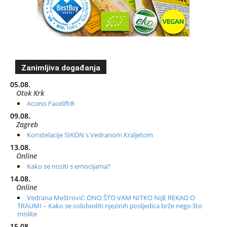
Zanimljiva događanja
05.08.
Otok Krk
Access Facelift®
09.08.
Zagreb
Konstelacije SIKON s Vedranom Kraljetom
13.08.
Online
Kako se nositi s emocijama?
14.08.
Online
Vedrana Meštrović: ONO ŠTO VAM NITKO NIJE REKAO O
TRAUMI – Kako se osloboditi njezinih posljedica brže nego što
mislite
15.08.