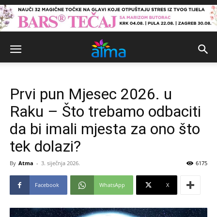
Prvi pun Mjesec 2026. u
Raku – Što trebamo odbaciti
da bi imali mjesta za ono što
tek dolazi?
By
Atma
-
3. siječnja 2026.
6175
Facebook
WhatsApp
X