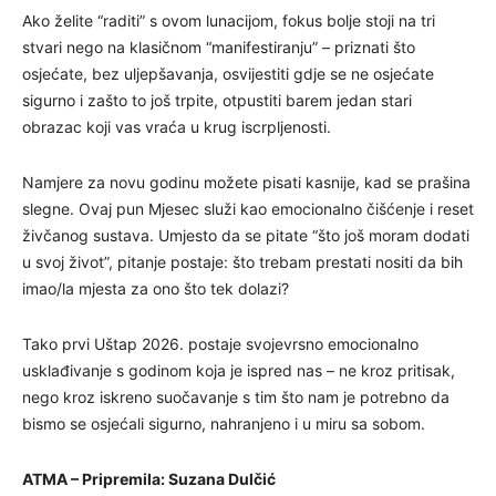
Ako želite “raditi” s ovom lunacijom, fokus bolje stoji na tri
stvari nego na klasičnom “manifestiranju” – priznati što
osjećate, bez uljepšavanja, osvijestiti gdje se ne osjećate
sigurno i zašto to još trpite, otpustiti barem jedan stari
obrazac koji vas vraća u krug iscrpljenosti.
Namjere za novu godinu možete pisati kasnije, kad se prašina
slegne. Ovaj pun Mjesec služi kao emocionalno čišćenje i reset
živčanog sustava. Umjesto da se pitate “što još moram dodati
u svoj život”, pitanje postaje: što trebam prestati nositi da bih
imao/la mjesta za ono što tek dolazi?
Tako prvi Uštap 2026. postaje svojevrsno emocionalno
usklađivanje s godinom koja je ispred nas – ne kroz pritisak,
nego kroz iskreno suočavanje s tim što nam je potrebno da
bismo se osjećali sigurno, nahranjeno i u miru sa sobom.
ATMA – Pripremila: Suzana Dulčić