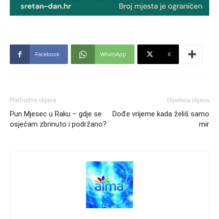
Facebook
WhatsApp
X
Prethodna objava
Slijedeća objava
Pun Mjesec u Raku – gdje se
Dođe vrijeme kada želiš samo
osjećam zbrinuto i podržano?
mir