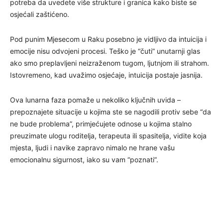
potreba da uvedete više strukture i granica kako biste se
osjećali zaštićeno.
Pod punim Mjesecom u Raku posebno je vidljivo da intuicija i
emocije nisu odvojeni procesi. Teško je “čuti” unutarnji glas
ako smo preplavljeni neizraženom tugom, ljutnjom ili strahom.
Istovremeno, kad uvažimo osjećaje, intuicija postaje jasnija.
Ova lunarna faza pomaže u nekoliko ključnih uvida –
prepoznajete situacije u kojima ste se nagodili protiv sebe “da
ne bude problema”, primjećujete odnose u kojima stalno
preuzimate ulogu roditelja, terapeuta ili spasitelja, vidite koja
mjesta, ljudi i navike zapravo nimalo ne hrane vašu
emocionalnu sigurnost, iako su vam “poznati”.