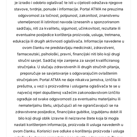
je izradio i odobrio oglašivač te isti u cijelosti odražava njegove
stavove, tvrdnje, ponude i informacije. Portal ATMA ne preuzima
odgovornost za točnost, potpunost, zakonitost, znanstvenu
utemeljenost ili istinitost navoda iznesenih u sponzoriranom
sadržaju, niti za kvalitetu, sigurnost, učinkovitost, rezultate ili
eventualne posljedice korištenja proizvoda, usluga, tretmana,
edukacija ili drugih aktivnosti oglašivača. Informacije navedene u
ovom članku ne predstavljaju medicinski, zdravstveni,
farmaceutski, psihološki, pravni, financijski niti bilo koji drugi
stručni savjet. Sadržaj nije zamjena za savjet kvalificiranog
stručnjaka. U slučaju zdravstvenih ili drugih stručnih pitanja,
preporučuje se savjetovanje s odgovarajućim ovlaštenim
stručnjakom. Portal ATMA ne daje nikakva jamstva, izričita ili
prešutna, u vezi s proizvodima i uslugama oglašivača te se u
najvećoj mjeri dopuštenoj važećim zakonodavstvom izričito
ograđuje od svake odgovornosti za eventualnu materijalnu ili
nematerijalnu štetu, uključujući ali ne ograničavajući se na
zdravstvene posljedice, financijske gubitke, izgubljenu dobit ili
bilo koji drugi oblik izravne ili neizravne štete koja bi mogla
nastati korištenjem informacija, proizvoda ili usluga navedenih u
ovom članku. Korisnici sve odluke o korištenju proizvoda i usluga