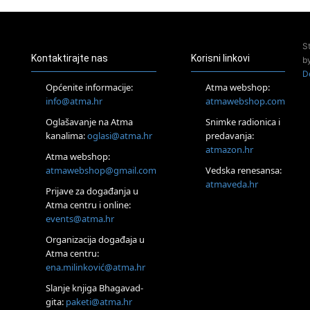
Pula
Access Energetski Facelift®
24.08.
S
Zagreb
Kontaktirajte nas
Korisni linkovi
b
Pjesma srca / Zagreb
D
Online
Općenite informacije:
Atma webshop:
Tečaj Višeg Vodstva, razvijanja intuicije i Akaša zapisa
info@atma.hr
atmawebshop.com
25.08.
Oglašavanje na Atma
Snimke radionica i
Online
kanalima:
oglasi@atma.hr
predavanja:
Upisi u program Profesionalni hipnoterapeut — nova
generacija kreće 25.08. 2026.
atmazon.hr
Atma webshop:
26.08.
atmawebshop@gmail.com
Vedska renesansa:
Online
atmaveda.hr
Postanite Nositelj Vibracije Nove Zemlje
Prijave za događanja u
Atma centru i online:
27.08.
events@atma.hr
Visoko
Alemka Dauskardt – Jednodnevna radionica sistemskih
Organizacija događaja u
konstelacija
Atma centru:
29.08.
ena.milinković@atma.hr
Zagreb
HOD PO ŽERAVICI – Seminar koji mijenja tijelo, duh i um
Slanje knjiga Bhagavad-
SoulFest – Festival glazbe, mudrosti i zajedništva
gita:
paketi@atma.hr