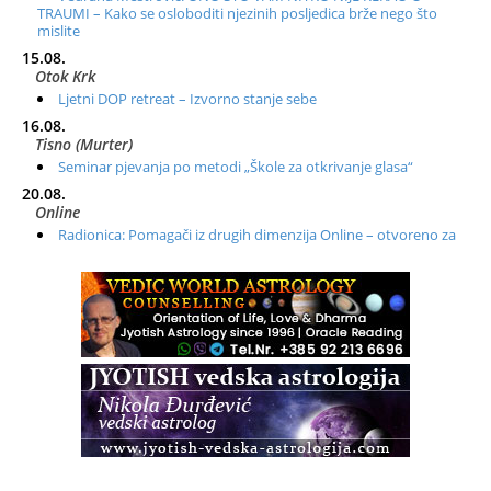
TRAUMI – Kako se osloboditi njezinih posljedica brže nego što
mislite
15.08.
Otok Krk
Ljetni DOP retreat – Izvorno stanje sebe
16.08.
Tisno (Murter)
Seminar pjevanja po metodi „Škole za otkrivanje glasa“
20.08.
Online
Radionica: Pomagači iz drugih dimenzija Online – otvoreno za
sve
21.08.
Zagreb+Online
Osnovni ThetaHealing® tečaj, Zagreb i Online
22.08.
Zagreb
Osnovna radionica za izscjeljivanje pranom (Basic Pranic
Healing course)
Pula
Access BARS®, otpusti stres
23.08.