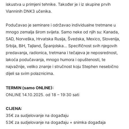
iskustva u primjeni tehnike. Također je i iz skupine prvih
Vianninih DNK3 učenika.
Podučavao je seminare i održavao individualne tretmane u
mnogo zemalja širom svijeta. Samo neke od njih su: Kanada,
SAD, Norveška, Hrvatska Rusija, Švedska, Mexico, Slovenija,
Srbija, BiH, Tajland, Španjolska… Specifičnost svih njegovih
predavanja, radionica, tretmana i tečajeva je neposrednost,
lakoća podučavanja, mnogo humora i opuštenosti, te
najvažnije, veliko znanje i stručnost koju Stephen nesebično
dijeli sa svim polaznicima.
TERMIN (samo ONLINE):
ONLINE 14.10.2025. od 18 – 19:30 sati
CIJENA:
35€ za sudjelovanje na događaju
53€ za sudjelovanje na događaju + snimka događaja