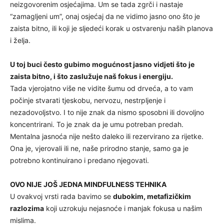
neizgovorenim osjećajima. Um se tada zgrči i nastaje
“zamagljeni um”, onaj osjećaj da ne vidimo jasno ono što je
zaista bitno, ili koji je sljedeći korak u ostvarenju naših planova
i želja.
U toj buci često gubimo mogućnost jasno vidjeti što je
zaista bitno, i što zaslužuje naš fokus i energiju.
Tada vjerojatno više ne vidite šumu od drveća, a to vam
počinje stvarati tjeskobu, nervozu, nestrpljenje i
nezadovoljstvo. I to nije znak da nismo sposobni ili dovoljno
koncentrirani. To je znak da je umu potreban predah.
Mentalna jasnoća nije nešto daleko ili rezervirano za rijetke.
Ona je, vjerovali ili ne, naše prirodno stanje, samo ga je
potrebno kontinuirano i predano njegovati.
OVO NIJE JOŠ JEDNA MINDFULNESS TEHNIKA
U ovakvoj vrsti rada bavimo se
dubokim, metafizičkim
razlozima
koji uzrokuju nejasnoće i manjak fokusa u našim
mislima.