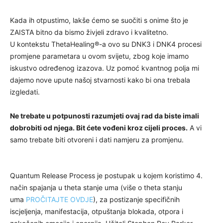
Kada ih otpustimo, lakše ćemo se suočiti s onime što je
ZAISTA bitno da bismo živjeli zdravo i kvalitetno.
U kontekstu ThetaHealing®-a ovo su DNK3 i DNK4 procesi
promjene parametara u ovom svijetu, zbog koje imamo
iskustvo određenog izazova. Uz pomoć kvantnog polja mi
dajemo nove upute našoj stvarnosti kako bi ona trebala
izgledati.
Ne trebate u potpunosti razumjeti ovaj rad da biste imali
dobrobiti od njega. Bit ćete vođeni kroz cijeli proces.
A vi
samo trebate biti otvoreni i dati namjeru za promjenu.
Quantum Release Process je postupak u kojem koristimo 4.
način spajanja u theta stanje uma (više o theta stanju
uma
PROČITAJTE OVDJE
), za postizanje specifičnih
iscjeljenja, manifestacija, otpuštanja blokada, otpora i