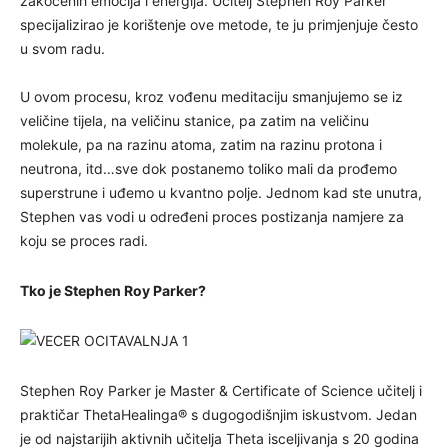
zakočenih emocija i energija. Učitelj Stephen Roy Parker
specijalizirao je korištenje ove metode, te ju primjenjuje često
u svom radu.
U ovom procesu, kroz vođenu meditaciju smanjujemo se iz
veličine tijela, na veličinu stanice, pa zatim na veličinu
molekule, pa na razinu atoma, zatim na razinu protona i
neutrona, itd…sve dok postanemo toliko mali da prođemo
superstrune i uđemo u kvantno polje. Jednom kad ste unutra,
Stephen vas vodi u određeni proces postizanja namjere za
koju se proces radi.
Tko je Stephen Roy Parker?
Stephen Roy Parker je Master & Certificate of Science učitelj i
praktičar ThetaHealinga® s dugogodišnjim iskustvom. Jedan
je od najstarijih aktivnih učitelja Theta isceljivanja s 20 godina