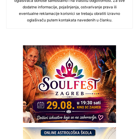
oglašivača donose samostalno i na vlastitu odgovornost. Za sve
dodatne informacije, pojašnjenja, ostvarivanje prava ili
eventualne reklamacije korisnici se trebaju obratiti izravno
oglašivaču putem kontakata navedenih u članku.