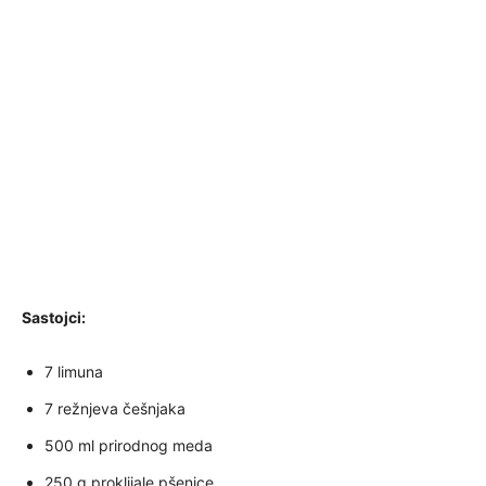
Sastojci:
7 limuna
7 režnjeva češnjaka
500 ml prirodnog meda
250 g proklijale pšenice