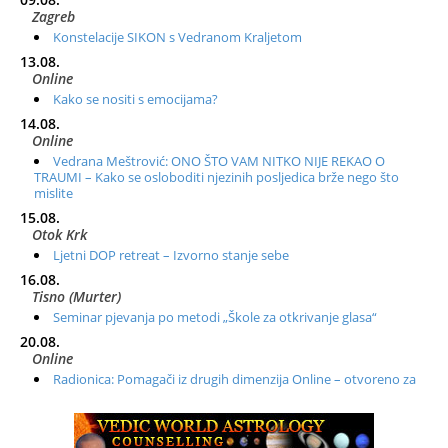
Zagreb
Konstelacije SIKON s Vedranom Kraljetom
13.08.
Online
Kako se nositi s emocijama?
14.08.
Online
Vedrana Meštrović: ONO ŠTO VAM NITKO NIJE REKAO O
TRAUMI – Kako se osloboditi njezinih posljedica brže nego što
mislite
15.08.
Otok Krk
Ljetni DOP retreat – Izvorno stanje sebe
16.08.
Tisno (Murter)
Seminar pjevanja po metodi „Škole za otkrivanje glasa“
20.08.
Online
Radionica: Pomagači iz drugih dimenzija Online – otvoreno za
sve
21.08.
Zagreb+Online