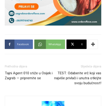
Facebook
WhatsApp
X
Prethodna objava
Slijedeća objava
Tajni Agent 010 stiže u Osijek i
TEST: Odaberite vrč koji vas
Zagreb — pripremite se
najviše privlači i unutra otkrijte
svoju budućnost!