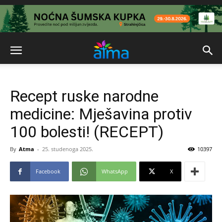
Recept ruske narodne
medicine: Mješavina protiv
100 bolesti! (RECEPT)
By
Atma
-
25. studenoga 2025.
10397
Facebook
WhatsApp
X