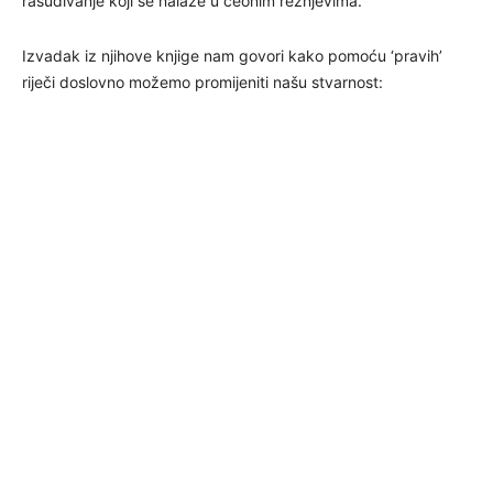
rasuđivanje koji se nalaze u čeonim režnjevima.”
Izvadak iz njihove knjige nam govori kako pomoću ‘pravih’
riječi doslovno možemo promijeniti našu stvarnost: