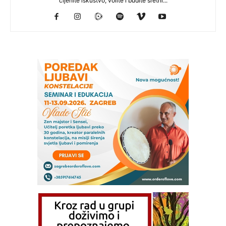
cijenite iskustvo, volite i budite sretni...