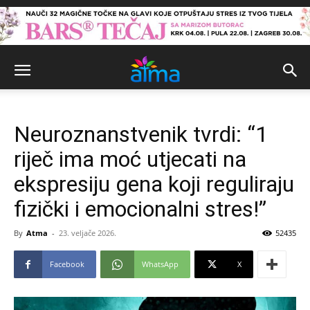
Neuroznanstvenik tvrdi: “1
riječ ima moć utjecati na
ekspresiju gena koji reguliraju
fizički i emocionalni stres!”
By
Atma
-
23. veljače 2026.
52435
Facebook
WhatsApp
X