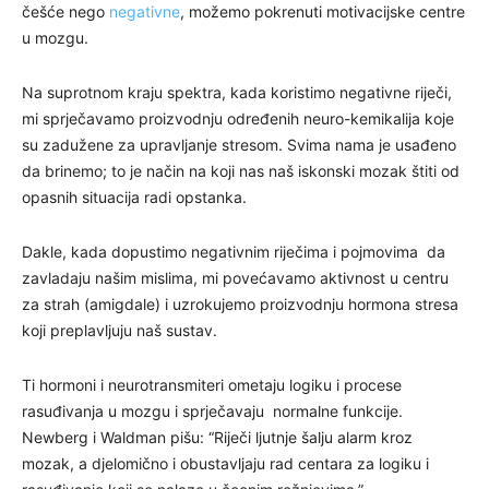
češće nego
negativne
, možemo pokrenuti motivacijske centre
u mozgu.
Na suprotnom kraju spektra, kada koristimo negativne riječi,
mi sprječavamo proizvodnju određenih neuro-kemikalija koje
su zadužene za upravljanje stresom. Svima nama je usađeno
da brinemo; to je način na koji nas naš iskonski mozak štiti od
opasnih situacija radi opstanka.
Dakle, kada dopustimo negativnim riječima i pojmovima da
zavladaju našim mislima, mi povećavamo aktivnost u centru
za strah (amigdale) i uzrokujemo proizvodnju hormona stresa
koji preplavljuju naš sustav.
Ti hormoni i neurotransmiteri ometaju logiku i procese
rasuđivanja u mozgu i sprječavaju normalne funkcije.
Newberg i Waldman pišu: “Riječi ljutnje šalju alarm kroz
mozak, a djelomično i obustavljaju rad centara za logiku i