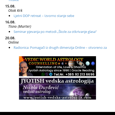
15.08.
Otok Krk
Ljetni DOP retreat – Izvorno stanje sebe
16.08.
Tisno (Murter)
Seminar pjevanja po metodi „Škole za otkrivanje glasa“
20.08.
Online
Radionica: Pomagači iz drugih dimenzija Online – otvoreno za
sve
21.08.
Zagreb+Online
Osnovni ThetaHealing® tečaj, Zagreb i Online
22.08.
Zagreb
Osnovna radionica za izscjeljivanje pranom (Basic Pranic
Healing course)
Pula
Access BARS®, otpusti stres
23.08.
Pula
Access Energetski Facelift®