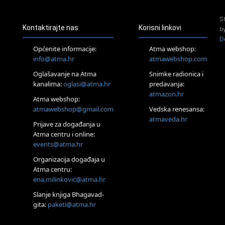
24.08.
S
Zagreb
Kontaktirajte nas
Korisni linkovi
b
Pjesma srca / Zagreb
D
Online
Općenite informacije:
Atma webshop:
Tečaj Višeg Vodstva, razvijanja intuicije i Akaša zapisa
info@atma.hr
atmawebshop.com
25.08.
Oglašavanje na Atma
Snimke radionica i
Online
kanalima:
oglasi@atma.hr
predavanja:
Upisi u program Profesionalni hipnoterapeut — nova
generacija kreće 25.08. 2026.
atmazon.hr
Atma webshop:
26.08.
atmawebshop@gmail.com
Vedska renesansa:
Online
atmaveda.hr
Postanite Nositelj Vibracije Nove Zemlje
Prijave za događanja u
Atma centru i online:
27.08.
events@atma.hr
Visoko
Alemka Dauskardt – Jednodnevna radionica sistemskih
Organizacija događaja u
konstelacija
Atma centru:
29.08.
ena.milinković@atma.hr
Zagreb
HOD PO ŽERAVICI – Seminar koji mijenja tijelo, duh i um
Slanje knjiga Bhagavad-
SoulFest – Festival glazbe, mudrosti i zajedništva
gita:
paketi@atma.hr
Radoboj
Noćna šumska kupka