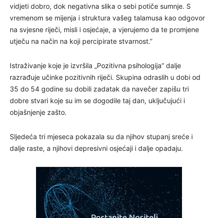
vidjeti dobro, dok negativna slika o sebi potiče sumnje. S
vremenom se mijenja i struktura vašeg talamusa kao odgovor
na svjesne riječi, misli i osjećaje, a vjerujemo da te promjene
utječu na način na koji percipirate stvarnost.”
Istraživanje koje je izvršila „Pozitivna psihologija” dalje
razrađuje učinke pozitivnih riječi. Skupina odraslih u dobi od
35 do 54 godine su dobili zadatak da navečer zapišu tri
dobre stvari koje su im se dogodile taj dan, uključujući i
objašnjenje zašto.
Sljedeća tri mjeseca pokazala su da njihov stupanj sreće i
dalje raste, a njihovi depresivni osjećaji i dalje opadaju.