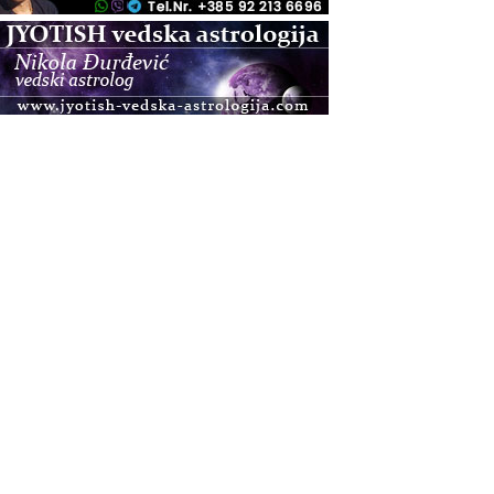
.08.
Zagreb+Online
Osnovni ThetaHealing® tečaj, Zagreb i Online
.08.
Pula
Access BARS®, otpusti stres
.08.
Pula
Access Energetski Facelift®
.08.
Zagreb
Pjesma srca / Zagreb
Online
Tečaj Višeg Vodstva, razvijanja intuicije i Akaša
zapisa
.08.
Online
Postanite Nositelj Vibracije Nove Zemlje
.08.
Visoko
Alemka Dauskardt – Jednodnevna radionica
sistemskih konstelacija