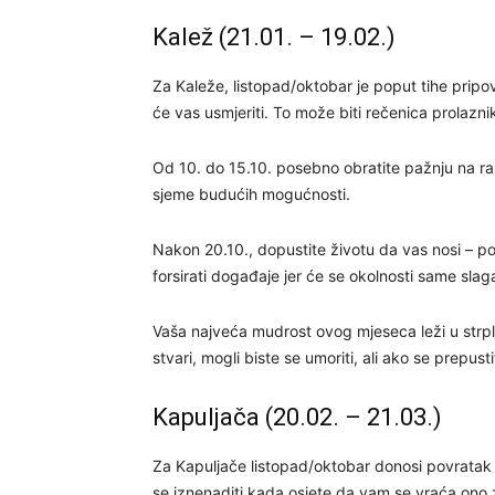
Kalež (21.01. – 19.02.)
Za Kaleže, listopad/oktobar je poput tihe pripov
će vas usmjeriti. To može biti rečenica prolaznika
Od 10. do 15.10. posebno obratite pažnju na ra
sjeme budućih mogućnosti.
Nakon 20.10., dopustite životu da vas nosi – po
forsirati događaje jer će se okolnosti same slaga
Vaša najveća mudrost ovog mjeseca leži u strplje
stvari, mogli biste se umoriti, ali ako se prepu
Kapuljača (20.02. – 21.03.)
Za Kapuljače listopad/oktobar donosi povratak 
se iznenaditi kada osjete da vam se vraća ono 