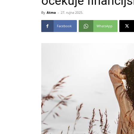
očekuje financij
By
Atma
-
27. rujna 2025.
Facebook
WhatsApp