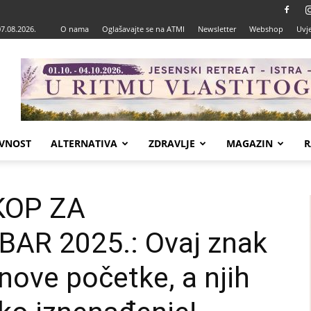
07.08.2026.
O nama
Oglašavajte se na ATMI
Newsletter
Webshop
Uvje
VNOST
ALTERNATIVA
ZDRAVLJE
MAGAZIN
R
KOP ZA
AR 2025.: Ovaj znak
 nove početke, a njih