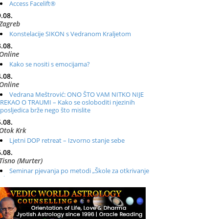
Access Facelift®
.08.
Zagreb
Konstelacije SIKON s Vedranom Kraljetom
.08.
Online
Kako se nositi s emocijama?
.08.
Online
Vedrana Meštrović: ONO ŠTO VAM NITKO NIJE
REKAO O TRAUMI – Kako se osloboditi njezinih
posljedica brže nego što mislite
.08.
Otok Krk
Ljetni DOP retreat – Izvorno stanje sebe
.08.
Tisno (Murter)
Seminar pjevanja po metodi „Škole za otkrivanje
glasa“
.08.
Online
Radionica: Pomagači iz drugih dimenzija Online –
otvoreno za sve