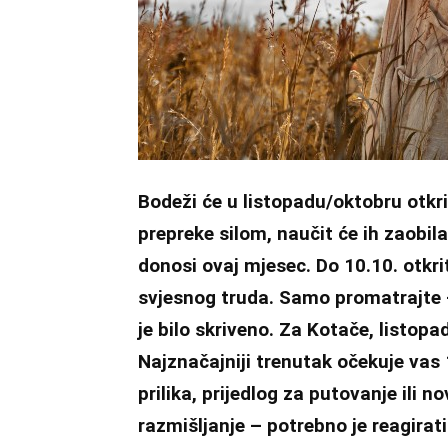
Bodeži će u listopadu/oktobru otkr
prepreke silom, naučit će ih zaobilaz
donosi ovaj mjesec. Do 10.10. otkri
svjesnog truda. Samo promatrajte 
je bilo skriveno. Za Kotače, listop
Najznačajniji trenutak očekuje vas
prilika, prijedlog za putovanje ili
razmišljanje – potrebno je reagirati