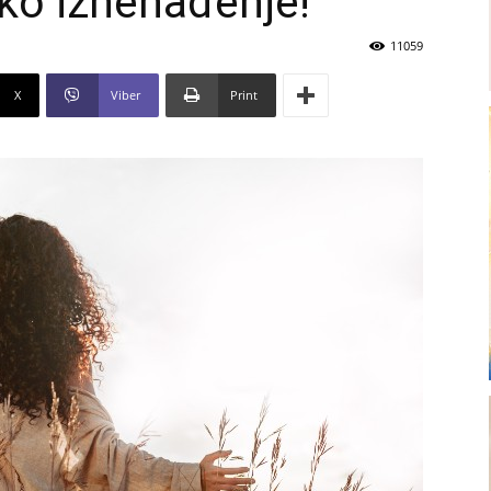
sko iznenađenje!
11059
X
Viber
Print