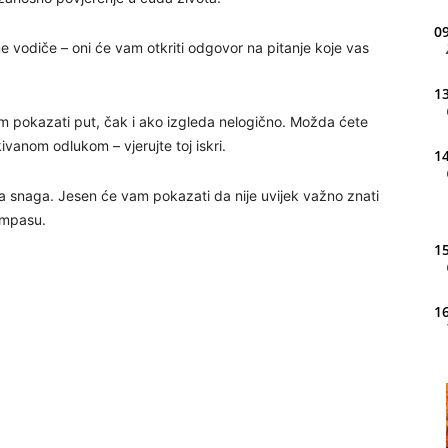
09
ne vodiče – oni će vam otkriti odgovor na pitanje koje vas
13
am pokazati put, čak i ako izgleda nelogično. Možda ćete
vanom odlukom – vjerujte toj iskri.
14
aša snaga. Jesen će vam pokazati da nije uvijek važno znati
ompasu.
15
16
20