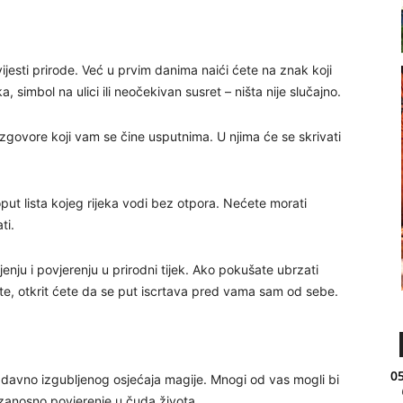
ijesti prirode. Već u prvim danima naići ćete na znak koji
, simbol na ulici ili neočekivan susret – ništa nije slučajno.
zgovore koji vam se čine usputnima. U njima će se skrivati
put lista kojeg rijeka vodi bez otpora. Nećete morati
ti.
nju i povjerenju u prirodni tijek. Ako pokušate ubrzati
stite, otkrit ćete da se put iscrtava pred vama sam od sebe.
05
davno izgubljenog osjećaja magije. Mnogi od vas mogli bi
zanosno povjerenje u čuda života.