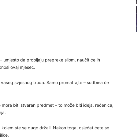
21
22
23
– umjesto da probijaju prepreke silom, naučit će ih
24
donosi ovaj mjesec.
ez vašeg svjesnog truda. Samo promatrajte – sudbina će
26
 mora biti stvaran predmet – to može biti ideja, rečenica,
ja.
27
u kojem ste se dugo držali. Nakon toga, osjećat ćete se
like.