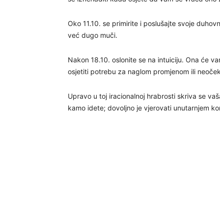
Oko 11.10. se primirite i poslušajte svoje duhov
već dugo muči.
Nakon 18.10. oslonite se na intuiciju. Ona će v
osjetiti potrebu za naglom promjenom ili neočeki
Upravo u toj iracionalnoj hrabrosti skriva se v
kamo idete; dovoljno je vjerovati unutarnjem k