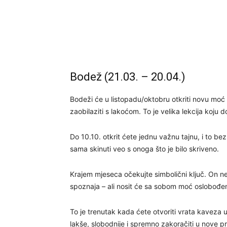
Bodež (21.03. – 20.04.)
Bodeži će u listopadu/oktobru otkriti novu moć 
zaobilaziti s lakoćom. To je velika lekcija koju 
Do 10.10. otkrit ćete jednu važnu tajnu, i to b
sama skinuti veo s onoga što je bilo skriveno.
Krajem mjeseca očekujte simbolični ključ. On ne
spoznaja – ali nosit će sa sobom moć oslobođen
To je trenutak kada ćete otvoriti vrata kaveza 
lakše, slobodnije i spremno zakoračiti u nove pri