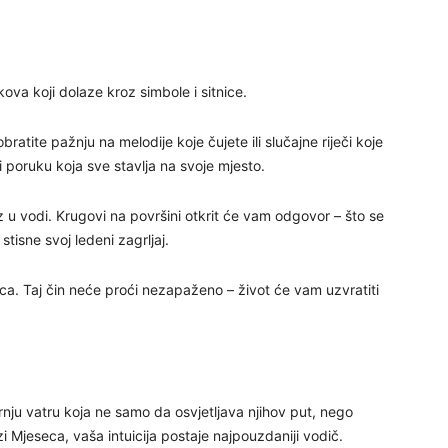
29
kova koji dolaze kroz simbole i sitnice.
30
atite pažnju na melodije koje čujete ili slučajne riječi koje
 poruku koja sve stavlja na svoje mjesto.
31
z u vodi. Krugovi na površini otkrit će vam odgovor – što se
28
stisne svoj ledeni zagrljaj.
ca. Taj čin neće proći nezapaženo – život će vam uzvratiti
05
arnju vatru koja ne samo da osvjetljava njihov put, nego
zi Mjeseca, vaša intuicija postaje najpouzdaniji vodič.
06