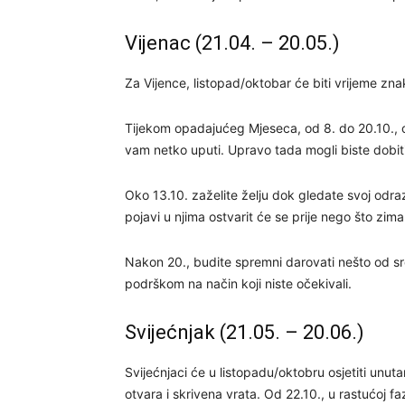
Vijenac (21.04. – 20.05.)
Za Vijence, listopad/oktobar će biti vrijeme zna
Tijekom opadajućeg Mjeseca, od 8. do 20.10., obr
vam netko uputi. Upravo tada mogli biste dobiti
Oko 13.10. zaželite želju dok gledate svoj odra
pojavi u njima ostvarit će se prije nego što zima 
Nakon 20., budite spremni darovati nešto od sr
podrškom na način koji niste očekivali.
Svijećnjak (21.05. – 20.06.)
Svijećnjaci će u listopadu/oktobru osjetiti unut
otvara i skrivena vrata. Od 22.10., u rastućoj fa