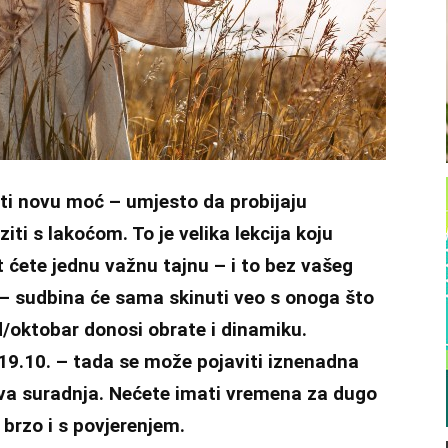
iti novu moć – umjesto da probijaju
iti s lakoćom. To je velika lekcija koju
t ćete jednu važnu tajnu – i to bez vašeg
– sudbina će sama skinuti veo s onoga što
ad/oktobar donosi obrate i dinamiku.
 19.10. – tada se može pojaviti iznenadna
 nova suradnja. Nećete imati vremena za dugo
 brzo i s povjerenjem.