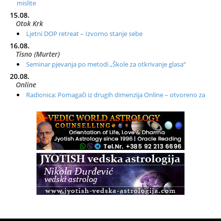
mislite
15.08.
Otok Krk
Ljetni DOP retreat – Izvorno stanje sebe
16.08.
Tisno (Murter)
Seminar pjevanja po metodi „Škole za otkrivanje glasa“
20.08.
Online
Radionica: Pomagači iz drugih dimenzija Online – otvoreno za
sve
21.08.
Zagreb+Online
Osnovni ThetaHealing® tečaj, Zagreb i Online
22.08.
Zagreb
Osnovna radionica za izscjeljivanje pranom (Basic Pranic
Healing course)
Pula
Access BARS®, otpusti stres
23.08.
Pula