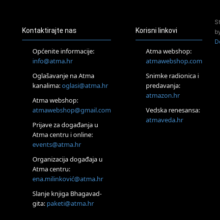
Access Energetski Facelift®
24.08.
S
Zagreb
Kontaktirajte nas
Korisni linkovi
b
Pjesma srca / Zagreb
D
Online
Općenite informacije:
Atma webshop:
Tečaj Višeg Vodstva, razvijanja intuicije i Akaša zapisa
info@atma.hr
atmawebshop.com
25.08.
Oglašavanje na Atma
Snimke radionica i
Online
kanalima:
oglasi@atma.hr
predavanja:
Upisi u program Profesionalni hipnoterapeut — nova
generacija kreće 25.08. 2026.
atmazon.hr
Atma webshop:
26.08.
atmawebshop@gmail.com
Vedska renesansa:
Online
atmaveda.hr
Postanite Nositelj Vibracije Nove Zemlje
Prijave za događanja u
Atma centru i online:
27.08.
events@atma.hr
Visoko
Alemka Dauskardt – Jednodnevna radionica sistemskih
Organizacija događaja u
konstelacija
Atma centru:
29.08.
ena.milinković@atma.hr
Zagreb
HOD PO ŽERAVICI – Seminar koji mijenja tijelo, duh i um
Slanje knjiga Bhagavad-
SoulFest – Festival glazbe, mudrosti i zajedništva
gita:
paketi@atma.hr
Radoboj