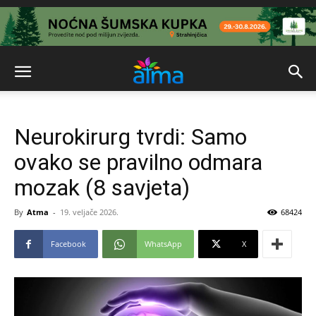
Neurokirurg tvrdi: Samo
ovako se pravilno odmara
mozak (8 savjeta)
By
Atma
-
19. veljače 2026.
68424
Facebook
WhatsApp
X