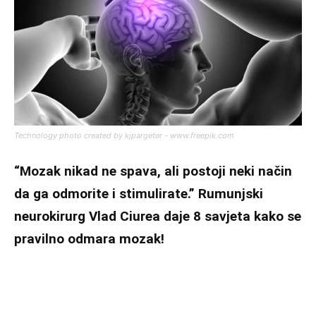
Technology photo created by kjpargeter - www.freepik.com
“Mozak nikad ne spava, ali postoji neki način
da ga odmorite i stimulirate.” Rumunjski
neurokirurg Vlad Ciurea daje 8 savjeta kako se
pravilno odmara mozak!