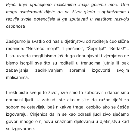
Riječi koje upućujemo mališanima imaju golemu moć. One
mogu usmjeravati dijete da na život gleda s optimizmom i
razvija svoje potencijale ili ga sputavati u vlastitom razvoju
osobnosti
Zasigurno je svatko od nas u djetinjstvu od roditelja čuo slične
rečenice: “Nesrećo moja!”, “Lijenčino!”, “Šeprtljo!”, “Bedak!”…
Listu uvreda mogli bismo još dugo dopunjavati i vjerojatno ne
bismo iscrpili sve što su roditelji u trenucima ljutnje ili pak
zabavljanja zadirkivanjem spremni izgovoriti svojim
mališanima.
I rekli biste sve je to život, sve smo to zaboravili i danas smo
normalni ljudi. U zabludi ste ako mislite da ružne riječi za
sobom ne ostavljaju baš nikakva traga, osobito ako se češće
izgovaraju. Činjenica da ih se kao odrasli ljudi živo sjećamo
govori mnogo o njihovu snažnom djelovanju u djetinjstvu kad
su izgovarane.