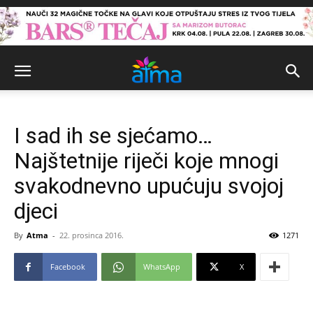
I sad ih se sjećamo…
Najštetnije riječi koje mnogi
svakodnevno upućuju svojoj
djeci
By
Atma
-
22. prosinca 2016.
1271
Facebook
WhatsApp
X