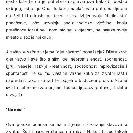
nešto loše te da je potrebno napraviti sve kako bi postao
ozbiljniji, odrasliji. One dodatno naglašavaju potrebu djeteta
da želi biti odraslo pa takva djeca izbjegavaju “djetinjasto”
ponašanje, loše usvajaju socijalizacijske vještine, imaju
poteškoća igrati se i komunicirati s djecom, ne nalaze svoje
mjesto u socijalnoj grupi.
A zašto je važno vrijeme “djetinjastog” ponašanja? Dijete kroz
djetinjstvo i sve što s njim ide, nepromišljenost, spontanost,
igru i veselje, razvija kreativnost, sposobnost improvizacije i
spontanost. Te su mu vještine važne kako za životni rast i
napredak, tako i za rad te uspjeh u budućem pozivu. Ako je
sve to nabrojeno zabranjeno, tad se djetetovi potencijali slabo
razvijaju.
“Ne misli”
Ove poruke odnose se na mišljenje i stvaranje stavova o
životu: “Šuti i napravi što sam ti rekla!” Nakon tisuću takvih