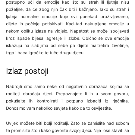
postupno uči da emocije kao što su strah ili ljutnja nisu
poželjne, da će zbog njih čak biti i kažnjeno. Iako su strah i
ljutnja normalne emocije koje svi ponekad proživljavamo,
dijete ih počinje potiskivati. Kad-tad nakupljene emocije u
nekom obliku izlaze na vidjelo. Napetost se može ispoljavati
kroz ispade bijesa, agresije ili zlobe. Obično se ove emocije
iskazuju na slabijima od sebe pa dijete maltretira životinje,
trga i baca igračke te tuče drugu djecu.
Izlaz postoji
Nabrojili smo samo neke od negativnih obrazaca kojima se
roditelji obraćaju djeci. Prepoznajete li ih u svom govoru,
pokušajte ih kontrolirati i potpuno izbaciti iz rječnika.
Donosimo vam nekoliko savjeta kako da to osvijestite.
Uvijek možete biti bolji roditelji. Zato se zamislite nad sobom
te promislite što i kako govorite svojoj djeci. Nije loše staviti se