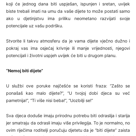
koji će jednog dana biti uspješan, ispunjen i sretan, uvijek
biste trebali imati na umu da vaše dijete to može postati samo
ako u djetinjstvu ima priliku neometano razvijati svoje
potencijale uz vašu podršku.
Stvorite li takvu atmosferu da je vama dijete vječno dužno i
pokraj vas ima osjećaj krivnje ili manje vrijednosti, njegovi
potencijali i životni uspjeh uvijek će biti u drugom planu.
“Nemoj biti dijete”
U službi ove poruke najčešće se koristi fraza: “Zašto se
ponašaš kao malo dijete?”, “U tvojoj dobi djeca su već
pametnija!”, “Ti više nisi beba!”, “Uozbilji se!”
Sva djeca doduše imaju prirodnu potrebu biti odraslija i starija
jer smatraju da odrasli imaju više privilegija. To je normalno, no
ovim riječima roditelji poručuju djetetu da je “biti dijete” zaista