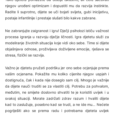
njegov urođeni optimizam i dopustiti mu da razvija instinkte.
Radite li suprotno, dijete se uči bojati svijeta, gubi inicijativu,
postaje infantilnije i prestaje slušati bilo kakve zabrane.
Ne zabranjujte zaigranost i igru! Dječji psiholozi ističu važnost
procesa igranja u razvoju dječje ličnosti. Igra djetetu služi za
modeliranje životnih situacija koje vidi oko sebe. Time si dijete
objašnjava odnose, proživljava doživljene emocije, rješava se
stresa, fizički se razvija.
Važno je djetetu pružati podršku jer ono sebe ocjenjuje prema
vašim ocjenama. Pokažite mu koliko cijenite njegov uspjeh i
dostignuća, čak i kada nije doseglo sam cilj. Mnogo je važnije
da dijete nauči truditi se za vlastiti cilj. Potrebu za pohvalom,
međutim, ne smijete doslovno shvatiti te je koristiti uvijek i u
svakoj situaciji. Morate zadržati zdrav razum i hvaliti dijete
kad to zaslužuje, posebno kad se trudi, a ne ide mu… Nećete
pogriješiti ako se prema radu i potrebama djeteta uvijek