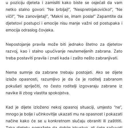
u poziciju djeteta i zamisliti kako biste se osjećali da vam
netko stalno govori: “Ne brbljaj!”, “Nespretnjakovićko!”, “Ne
viči!”, “Ne zanovijetaj!”, “Makni se, imam posla!” Zapamtite da
djetetovi postupci i emocije nisu manje važni od postupaka i
emocija odraslog čovjeka.
Nepostojanje pravila može biti jednako štetno za djetetov
razvoj, kao i stalno upućivanje neutemeljenih zabrana. Zato
treba postaviti pravila i znati kada i zašto nešto zabranjivati.
Nema sumnje da zabrane trebaju postojati. Ako se dijete
izlaže opasnosti, razumljivo je da će je roditelj zabranom
pokušati spriječiti, no često roditelji izgovaraju zabrane iz
navike ili zbog vlastita spokojstva.
Kad je dijete izloženo nekoj opasnoj situaciji, umjesto “ne”,
mnogo je bolje i učinkovitije ukazati mu na opasnost i pokazati
načine kako će se u konkretnom slučaju obraniti ili zaštititi.
Tako djetetu pomažete da dobije iskustvo, ali ćete sačuvati