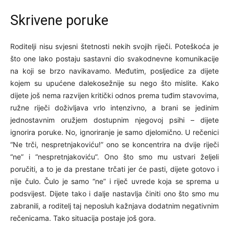
Skrivene poruke
Roditelji nisu svjesni štetnosti nekih svojih riječi. Poteškoća je
što one lako postaju sastavni dio svakodnevne komunikacije
na koji se brzo navikavamo. Međutim, posljedice za dijete
kojem su upućene dalekosežnije su nego što mislite. Kako
dijete još nema razvijen kritički odnos prema tuđim stavovima,
ružne riječi doživljava vrlo intenzivno, a brani se jedinim
jednostavnim oružjem dostupnim njegovoj psihi – dijete
ignorira poruke. No, ignoriranje je samo djelomično. U rečenici
“Ne trči, nespretnjakoviću!” ono se koncentrira na dvije riječi
“ne” i “nespretnjakoviću”. Ono što smo mu ustvari željeli
poručiti, a to je da prestane trčati jer će pasti, dijete gotovo i
nije čulo. Čulo je samo “ne” i riječ uvrede koja se sprema u
podsvijest. Dijete tako i dalje nastavlja činiti ono što smo mu
zabranili, a roditelj taj neposluh kažnjava dodatnim negativnim
rečenicama. Tako situacija postaje još gora.