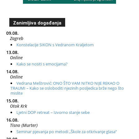
Zanimljiva događanja
09.08.
Zagreb
Konstelacije SIKON s Vedranom Kraljetom
13.08.
Online
Kako se nositi s emocijama?
14.08.
Online
Vedrana Meštrović: ONO ŠTO VAM NITKO NIJE REKAO O
TRAUMI – Kako se osloboditi njezinih posljedica brže nego što
mislite
15.08.
Otok Krk
Ljetni DOP retreat – Izvorno stanje sebe
16.08.
Tisno (Murter)
Seminar pjevanja po metodi „Škole za otkrivanje glasa“