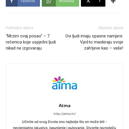
Facebook
WhatsApp
X
Prethodna objava
Slijedeća objava
“Mrzim ovaj posao” – 7
Ovi ljudi imaju opasne namjere:
rečenica koje uspješni ljudi
Vješto maskiraju svoje
nikad ne izgovaraju
zahtjeve kao – vaše!
Atma
http://atma.hr/
Učinite od svog života ono najbolje što on može biti -
nevjerojatno iskustvo, ispunjenje i putovanje. Stvorite ravnotežu