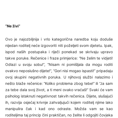
“Ne živi”
Ovo je najozbiljnija i vrlo kategorična naredba koju doduše
nijedan roditelj neće izgovoriti niti poželjeti svom djetetu. Ipak,
ispod naših postupaka i riječi ponekad se skrivaju upravo
takve poruke. Rečenice i fraze primjerice: “Ne želim te vidjeti!
Odlazi u svoju sobu!”, “Nisam ni pomišljala da mogu roditi
ovakvo neposlušno dijete!”, “Gori nisi mogao ispasti!” pripadaju
ovoj skupini negativnih poruka. U njihovoj službi nalazimo i
nešto blaže rečenice: “Koliko problema zbog tebe!” ili “Ja sam
za tebe dala svoj život, a ti meni ovako vraćaš!” Svaki će vam
psiholog istaknuti negativnost takvih rečenica. Dijete, slušajući
ih, razvija osjećaj krivnje zahvaljujući kojem roditelj njime lako
manipulira čak i kad ono odraste. Možda vam se kao
roditeljima taj princip čini praktičan, no želite li odgojiti čovjeka