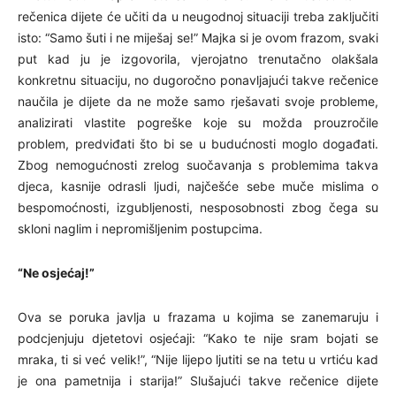
rečenica dijete će učiti da u neugodnoj situaciji treba zaključiti
isto: “Samo šuti i ne miješaj se!” Majka si je ovom frazom, svaki
put kad ju je izgovorila, vjerojatno trenutačno olakšala
konkretnu situaciju, no dugoročno ponavljajući takve rečenice
naučila je dijete da ne može samo rješavati svoje probleme,
analizirati vlastite pogreške koje su možda prouzročile
problem, predviđati što bi se u budućnosti moglo događati.
Zbog nemogućnosti zrelog suočavanja s problemima takva
djeca, kasnije odrasli ljudi, najčešće sebe muče mislima o
bespomoćnosti, izgubljenosti, nesposobnosti zbog čega su
skloni naglim i nepromišljenim postupcima.
“Ne osjećaj!”
Ova se poruka javlja u frazama u kojima se zanemaruju i
podcjenjuju djetetovi osjećaji: “Kako te nije sram bojati se
mraka, ti si već velik!”, “Nije lijepo ljutiti se na tetu u vrtiću kad
je ona pametnija i starija!” Slušajući takve rečenice dijete