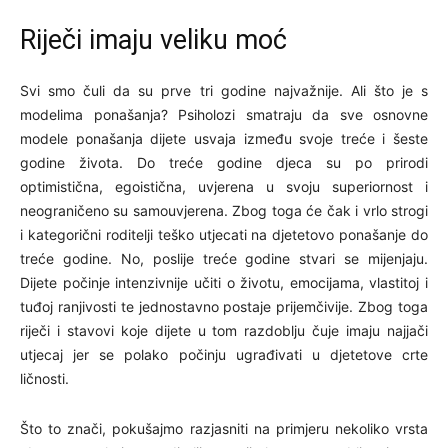
Riječi imaju veliku moć
Svi smo čuli da su prve tri godine najvažnije. Ali što je s
modelima ponašanja? Psiholozi smatraju da sve osnovne
modele ponašanja dijete usvaja između svoje treće i šeste
godine života. Do treće godine djeca su po prirodi
optimistična, egoistična, uvjerena u svoju superiornost i
neograničeno su samouvjerena. Zbog toga će čak i vrlo strogi
i kategorični roditelji teško utjecati na djetetovo ponašanje do
treće godine. No, poslije treće godine stvari se mijenjaju.
Dijete počinje intenzivnije učiti o životu, emocijama, vlastitoj i
tuđoj ranjivosti te jednostavno postaje prijemčivije. Zbog toga
riječi i stavovi koje dijete u tom razdoblju čuje imaju najjači
utjecaj jer se polako počinju ugrađivati u djetetove crte
ličnosti.
Što to znači, pokušajmo razjasniti na primjeru nekoliko vrsta