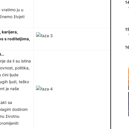
14
 vratimo ju u
čnemo živjeti
15
 karijera,
s s roditeljima,
16
A…
je da li su istina
ovnost, politika,
20
 ćini ljude
gih ljudi, teško
ent je naše
21
takt sa
blagim dodirom
22
anu životnu
 promijeniti
23