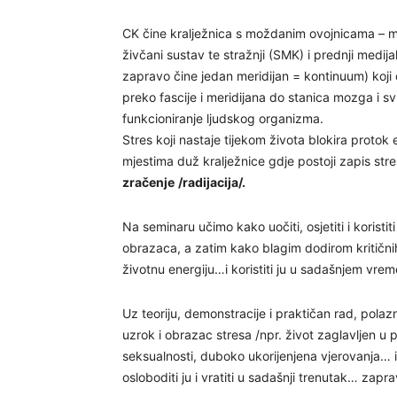
CK čine kralježnica s moždanim ovojnicama – m
živčani sustav te stražnji (SMK) i prednji medij
zapravo čine jedan meridijan = kontinuum) koji
preko fascije i meridijana do stanica mozga i svi
funkcioniranje ljudskog organizma.
Stres koji nastaje tijekom života blokira prot
mjestima duž kralježnice gdje postoji zapis str
zračenje
/radijacija/.
Na seminaru učimo kako uočiti, osjetiti i koristit
obrazaca, a zatim kako blagim dodirom kritičnih 
životnu energiju…i koristiti ju u sadašnjem vre
Uz teoriju, demonstracije i praktičan rad, polazn
uzrok i obrazac stresa /npr. život zaglavljen u 
seksualnosti, duboko ukorijenjena vjerovanja… i
osloboditi ju i vratiti u sadašnji trenutak… zaprav