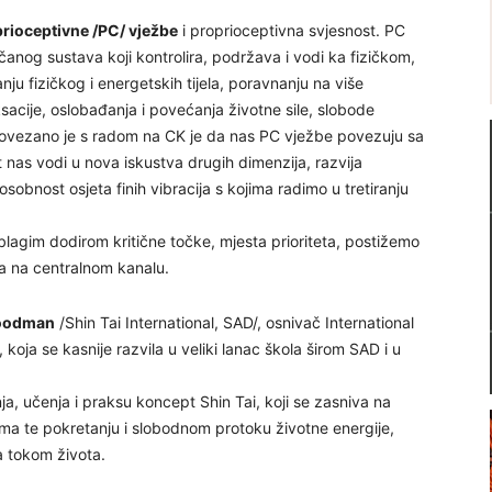
rioceptivne /PC/ vježbe
i proprioceptivna svjesnost. PC
včanog sustava koji kontrolira, podržava i vodi ka fizičkom,
 fizičkog i energetskih tijela, poravnanju na više
sacije, oslobađanja i povećanja životne sile, slobode
i povezano je s radom na CK je da nas PC vježbe povezuju sa
st nas vodi u nova iskustva drugih dimenzija, razvija
obnost osjeta finih vibracija s kojima radimo u tretiranju
lagim dodirom kritične točke, mjesta prioriteta, postižemo
da na centralnom kanalu.
oodman
/Shin Tai International, SAD/, osnivač International
koja se kasnije razvila u veliki lanac škola širom SAD i u
 učenja i praksu koncept Shin Tai, koji se zasniva na
lima te pokretanju i slobodnom protoku životne energije,
a tokom života.