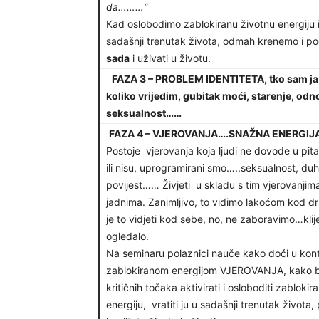
da………“
Kad oslobodimo zablokiranu životnu energiju i
sadašnji trenutak života, odmah krenemo i po
sada
i uživati u životu.
FAZA 3 – PROBLEM IDENTITETA, tko sam ja,
koliko vrijedim, gubitak moći, starenje, odno
seksualnost……
FAZA 4 – VJEROVANJA….SNAŽNA ENERGIJ
Postoje vjerovanja koja ljudi ne dovode u pitan
ili nisu, uprogramirani smo…..seksualnost, duh
povijest…… Živjeti u skladu s tim vjerovanjima
jadnima. Zanimljivo, to vidimo lakoćom kod dru
je to vidjeti kod sebe, no, ne zaboravimo…klij
ogledalo.
Na seminaru polaznici nauče kako doći u kon
zablokiranom energijom VJEROVANJA, kako 
kritičnih točaka aktivirati i osloboditi zablokir
energiju, vratiti ju u sadašnji trenutak života,