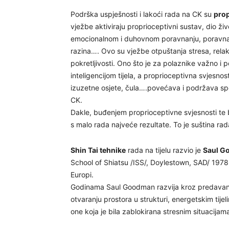
Podrška uspješnosti i lakoći rada na CK su
prop
vježbe aktiviraju proprioceptivni sustav, dio ži
emocionalnom i duhovnom poravnanju, poravnanju
razina…. Ovo su vježbe otpuštanja stresa, relak
pokretljivosti. Ono što je za polaznike važno 
inteligencijom tijela, a proprioceptivna svjesno
izuzetne osjete, čula….povećava i podržava spos
CK.
Dakle, buđenjem proprioceptivne svjesnosti te b
s malo rada najveće rezultate. To je suština ra
Shin Tai tehnike
rada na tijelu razvio je
Saul G
School of Shiatsu /ISS/, Doylestown, SAD/ 1978, 
Europi.
Godinama Saul Goodman razvija kroz predavanja,
otvaranju prostora u strukturi, energetskim tije
one koja je bila zablokirana stresnim situacijam