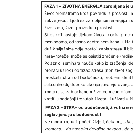
FAZA 1
–
ŽIVOTNA ENERGIJA zarobljena je u 
Život promatramo kroz povredu iz prošlosti, n
kakve jesu….Ljudi sa zarobljenom energijom u
žive sada, život provedu u prošlosti…
Stres koji nastaje tijekom života blokira proto
meningama, odnosno centralnom kanalu. Na 
duž kralježnice gdje postoji zapis stresa ili bi
neravnoteže, može se osjetiti zračenje (radijac
Polaznici seminara nauče kako iz zračenja ident
pronaći uzrok i obrazac stresa (npr. život zag
prošlosti, strah od budućnosti, problem identi
seksualnosti, duboko ukorijenjena vjerovanja… i
kontakt sa zablokiranom životnom energijom, o
vratiti u sadašnji trenutak života…i uživati u ž
FAZA 2 – STRAH od budućnosti, životna ene
zaglavljena je u budućnosti!
Ne mogu krenuti, početi živjeti, čekam „…
da 
vremena….da zaradim dovoljno novaca…da se