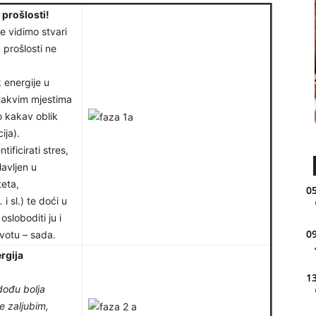
prošlosti!
e vidimo stvari
 prošlosti ne
k energije u
takvim mjestima
lo kakav oblik
ija).
ificirati stres,
lavljen u
teta,
05
 sl.) te doći u
sloboditi ju i
09
ivotu – sada.
rgija
13
dođu bolja
 zaljubim,