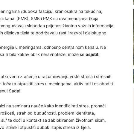
eningama /duboka fascija/, kraniosakralna tekućina,
alni kanal (PMK). SMK i PMK su dva meridijana (koja
 omogućavaju slobodan prijenos životno važnih informacija
h dijelova tijela te podržavaju rast i razvoj i cjelokupno
ok energije u meningama, odnosno centralnom kanalu. Na
esa ili bilo kakav oblik neravnoteže, može se
osjetiti
i otkriveno zračenje u razumijevanju vrste stresa i stresnih
točaka otpustiti stres u meningama, aktivirati i osloboditi
menu! Sada!!
ici na seminaru nauče kako identificirati stres, pronaći
prošlosti, strah od budućnosti, problem identiteta,
 sl./ te doći u kontakt sa zablokiranom životnom silom,
o istinski otpustiti duboki zapis stresa iz tijela.