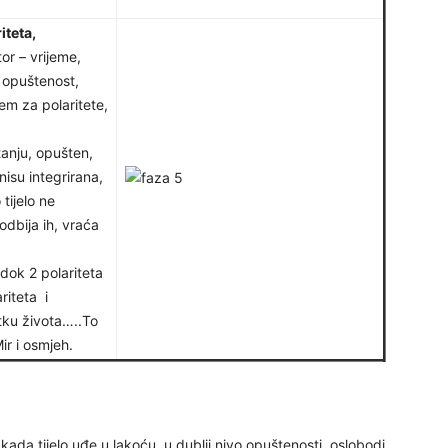
iteta,
or – vrijeme,
24
 opuštenost,
em za polaritete,
anju, opušten,
nisu integrirana,
26
 tijelo ne
odbija ih, vraća
27
ok 2 polariteta
riteta i
29
tku života…..To
ir i osmjeh.
30
kada tijelo uđe u lakoću, u dublji nivo opuštenosti, oslobodi