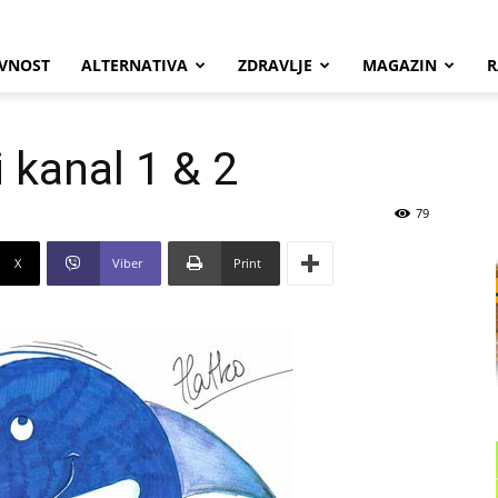
VNOST
ALTERNATIVA
ZDRAVLJE
MAGAZIN
R
i kanal 1 & 2
79
X
Viber
Print