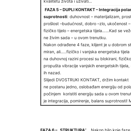
kvalitetu života i uživati…
FAZA 5 – DUPLI KONTAKT – Integracija polar
suprotnosti
: duhovnost – materijalizam, prost
prošlost –budućnost, dobro –zlo, ukočenost –
fizičko tijelo – energetska tijela……Kad se vež
ne živim sada – u ovom trenutku.
Nakon odrađene 4 faze, klijent je u dobrom st
miran, ali…..fizičko i vanjska energetska tijela 
na duhovnoj razini procesi su blokirani, fizičko
propušta vibracije vanjskih energetskih tijela, 
ih nazad.
Slijedi DVOSTRUKI KONTAKT, držim kontakt d
ne postanu jedno, oslobađam energiju od pola
počinjem koristiti energiju sada u ovom trenu
je integracija, pomirenje, balans suprotnosti! M
FAZA 6 – „STRUKTURA
“ …Nakon bilo koje faze 