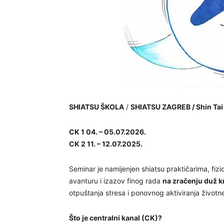
SHIATSU ŠKOLA
/
SHIATSU ZAGREB /
Shin Ta
CK 1 04. – 05.07.2026.
CK 2 11. – 12.07.2025.
Seminar je namijenjen shiatsu praktičarima, fizi
avanturu i izazov finog rada
na zračenju duž k
otpuštanja stresa i ponovnog aktiviranja životn
Što je centralni kanal (CK)?