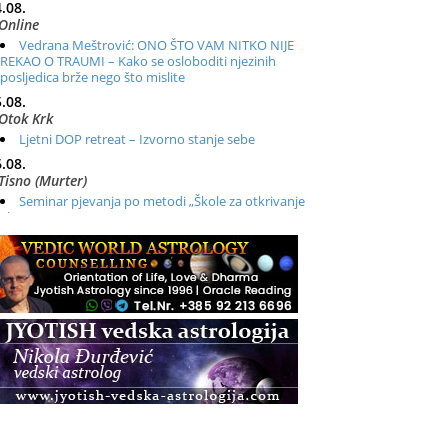
.08.
Online
Vedrana Meštrović: ONO ŠTO VAM NITKO NIJE
REKAO O TRAUMI – Kako se osloboditi njezinih
posljedica brže nego što mislite
.08.
Otok Krk
Ljetni DOP retreat – Izvorno stanje sebe
.08.
Tisno (Murter)
Seminar pjevanja po metodi „Škole za otkrivanje
glasa“
.08.
Online
Radionica: Pomagači iz drugih dimenzija Online –
otvoreno za sve
.08.
Zagreb+Online
Osnovni ThetaHealing® tečaj, Zagreb i Online
.08.
Pula
Access BARS®, otpusti stres
.08.