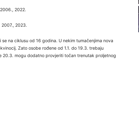
22
 2006., 2022.
, 2007., 2023.
 se na ciklusu od 16 godina. U nekim tumačenjima nova
23
ekvinocij. Zato osobe rođene od 1.1. do 19.3. trebaju
 20.3. mogu dodatno provjeriti točan trenutak proljetnog
24
25
26