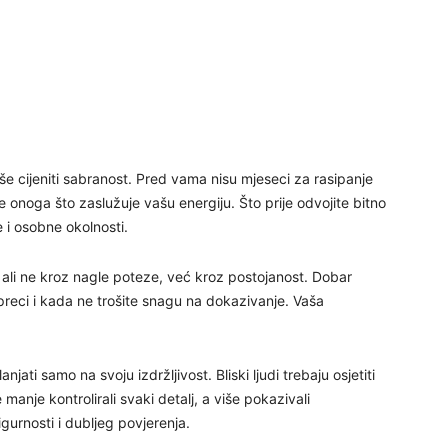
27
29
iše cijeniti sabranost. Pred vama nisu mjeseci za rasipanje
 onoga što zaslužuje vašu energiju. Što prije odvojite bitno
 i osobne okolnosti.
 ali ne kroz nagle poteze, već kroz postojanost. Dobar
30
preci i kada ne trošite snagu na dokazivanje. Vaša
31
ati samo na svoju izdržljivost. Bliski ljudi trebaju osjetiti
nje kontrolirali svaki detalj, a više pokazivali
28
igurnosti i dubljeg povjerenja.