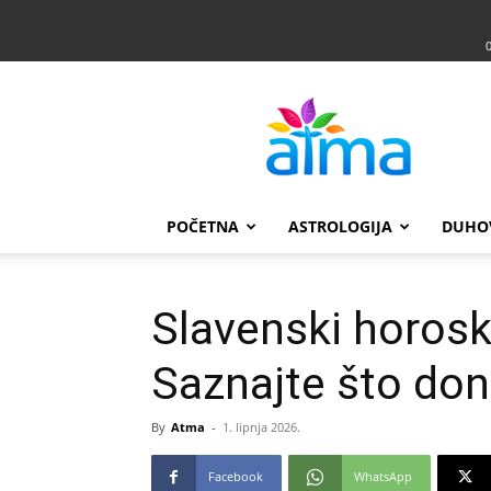
Atma
POČETNA
ASTROLOGIJA
DUHO
Slavenski horosk
Saznajte što do
By
Atma
-
1. lipnja 2026.
Facebook
WhatsApp