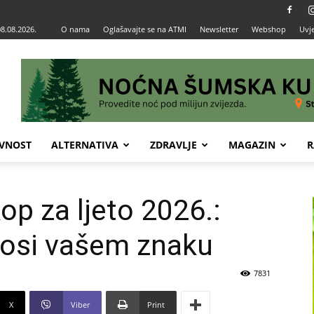
08.08.2026.
O nama
Oglašavajte se na ATMI
Newsletter
Webshop
Uvje
VNOST
ALTERNATIVA
ZDRAVLJE
MAGAZIN
R
op za ljeto 2026.:
nosi vašem znaku
7831
X
Viber
Print