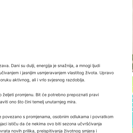
ava. Dani su dulji, energija je snažnija, a mnogi ljudi
čivanjem i jasnijim usmjeravanjem vlastitog života. Upravo
ruku aktivnog, ali i vrlo svjesnog razdoblja.
o željeti promjenu. Bit će potrebno prepoznati pravi
viti ono što čini temelj unutarnjeg mira.
 će povezano s promjenama, osobnim odlukama i povratkom
jaci ističu da će nekima ovo biti sezona učvršćivanja
vrata novih prilika, preispitivanja životnog smjera i