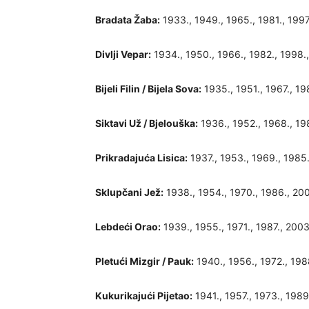
Bradata Žaba:
1933., 1949., 1965., 1981., 1997
Divlji Vepar:
1934., 1950., 1966., 1982., 1998.
Bijeli Filin / Bijela Sova:
1935., 1951., 1967., 19
Siktavi Už / Bjelouška:
1936., 1952., 1968., 19
Prikradajuća Lisica:
1937., 1953., 1969., 1985.
Sklupčani Jež:
1938., 1954., 1970., 1986., 200
Lebdeći Orao:
1939., 1955., 1971., 1987., 2003
Pletući Mizgir / Pauk:
1940., 1956., 1972., 198
Kukurikajući Pijetao:
1941., 1957., 1973., 1989