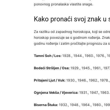
ponovnog pronalaska vlastite snage.
Kako pronaći svoj znak u
Za razliku od zapadnog horoskopa, koji se odr
horoskop povezuje se s godinom rođenja. Znakov
godinu rođenja i zatim pročitajte prognozu za s
Tamni Soh / Los:
1928., 1944., 1960., 1976., 1
Bodeći Stršljen / Osa:
1929., 1945., 1961., 197
Pritajeni Ljut / Vuk:
1930., 1946., 1962., 1978.,
Ognjena Vekša / Vjeverica:
1931., 1947., 1963.
Biserna Štuka:
1932., 1948., 1964., 1980., 199