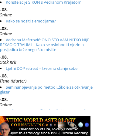
Konstelacije SIKON s Vedranom Kraljetom
.08.
Online
Kako se nositi s emocijama?
.08.
Online
Vedrana Meštrović: ONO ŠTO VAM NITKO NIJE
REKAO O TRAUMI – Kako se osloboditi njezinih
posljedica brže nego što mislite
.08.
Otok Krk
Ljetni DOP retreat – Izvorno stanje sebe
.08.
Tisno (Murter)
Seminar pjevanja po metodi „Škole za otkrivanje
glasa“
.08.
Online
Radionica: Pomagači iz drugih dimenzija Online –
otvoreno za sve
.08.
Zagreb+Online
Osnovni ThetaHealing® tečaj, Zagreb i Online