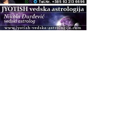
.08.
Zagreb
Osnovna radionica za izscjeljivanje pranom (Basic
Pranic Healing course)
Pula
Access BARS®, otpusti stres
.08.
Pula
Access Energetski Facelift®
.08.
Zagreb
Pjesma srca / Zagreb
Online
Tečaj Višeg Vodstva, razvijanja intuicije i Akaša
zapisa
.08.
Online
Upisi u program Profesionalni hipnoterapeut —
nova generacija kreće 25.08. 2026.
.08.
Online
Postanite Nositelj Vibracije Nove Zemlje