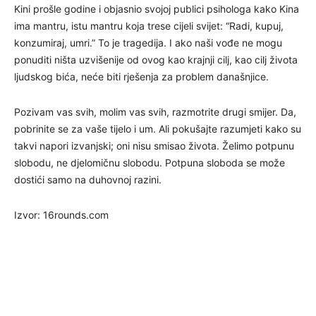
Kini prošle godine i objasnio svojoj publici psihologa kako Kina
ima mantru, istu mantru koja trese cijeli svijet: “Radi, kupuj,
konzumiraj, umri.” To je tragedija. I ako naši vođe ne mogu
ponuditi ništa uzvišenije od ovog kao krajnji cilj, kao cilj života
ljudskog bića, neće biti rješenja za problem današnjice.
Pozivam vas svih, molim vas svih, razmotrite drugi smijer. Da,
pobrinite se za vaše tijelo i um. Ali pokušajte razumjeti kako su
takvi napori izvanjski; oni nisu smisao života. Želimo potpunu
slobodu, ne djelomičnu slobodu. Potpuna sloboda se može
dostići samo na duhovnoj razini.
Izvor: 16rounds.com