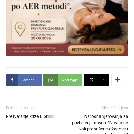
Facebook
WhatsApp
X
Prethodna objava
Slijedeća objava
Pretvaranje krize u priliku
Narodna vjerovanja za
privlačenje novca: “Novac ne
voli probušene džepove i