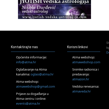
Osnovna radionica za izscjeljivanje pranom (Basic Pranic
Healing course)
Pula
Access BARS®, otpusti stres
23.08.
Pula
Access Energetski Facelift®
24.08.
S
Zagreb
Kontaktirajte nas
Korisni linkovi
b
Pjesma srca / Zagreb
D
Online
Općenite informacije:
Atma webshop:
Tečaj Višeg Vodstva, razvijanja intuicije i Akaša zapisa
info@atma.hr
atmawebshop.com
25.08.
Oglašavanje na Atma
Snimke radionica i
Online
kanalima:
oglasi@atma.hr
predavanja:
Upisi u program Profesionalni hipnoterapeut — nova
generacija kreće 25.08. 2026.
atmazon.hr
Atma webshop:
26.08.
atmawebshop@gmail.com
Vedska renesansa:
Online
atmaveda.hr
Postanite Nositelj Vibracije Nove Zemlje
Prijave za događanja u
Atma centru i online:
27.08.
events@atma.hr
Visoko
Alemka Dauskardt – Jednodnevna radionica sistemskih