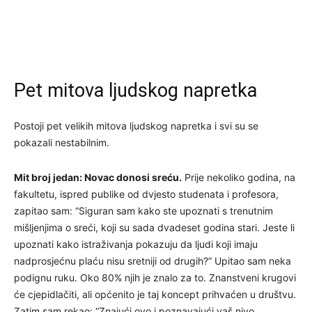
Pet mitova ljudskog napretka
Postoji pet velikih mitova ljudskog napretka i svi su se
pokazali nestabilnim.
Mit broj jedan: Novac donosi sreću.
Prije nekoliko godina, na
fakultetu, ispred publike od dvjesto studenata i profesora,
zapitao sam: “Siguran sam kako ste upoznati s trenutnim
mišljenjima o sreći, koji su sada dvadeset godina stari. Jeste li
upoznati kako istraživanja pokazuju da ljudi koji imaju
nadprosjećnu plaću nisu sretniji od drugih?” Upitao sam neka
podignu ruku. Oko 80% njih je znalo za to. Znanstveni krugovi
će cjepidlačiti, ali općenito je taj koncept prihvaćen u društvu.
Zatim sam rekao: “Znajući ovo i poznavajući vaš nivo