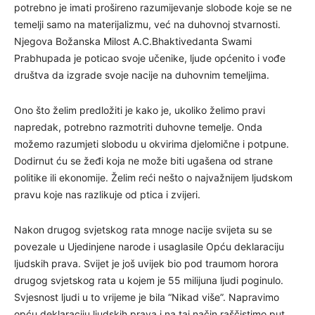
potrebno je imati prošireno razumijevanje slobode koje se ne
temelji samo na materijalizmu, već na duhovnoj stvarnosti.
Njegova Božanska Milost A.C.Bhaktivedanta Swami
Prabhupada je poticao svoje učenike, ljude općenito i vođe
društva da izgrade svoje nacije na duhovnim temeljima.
Ono što želim predložiti je kako je, ukoliko želimo pravi
napredak, potrebno razmotriti duhovne temelje. Onda
možemo razumjeti slobodu u okvirima djelomične i potpune.
Dodirnut ću se žeđi koja ne može biti ugašena od strane
politike ili ekonomije. Želim reći nešto o najvažnijem ljudskom
pravu koje nas razlikuje od ptica i zvijeri.
Nakon drugog svjetskog rata mnoge nacije svijeta su se
povezale u Ujedinjene narode i usaglasile Opću deklaraciju
ljudskih prava. Svijet je još uvijek bio pod traumom horora
drugog svjetskog rata u kojem je 55 milijuna ljudi poginulo.
Svjesnost ljudi u to vrijeme je bila “Nikad više”. Napravimo
opću deklaraciju ljudskih prava i na taj način raščistimo put