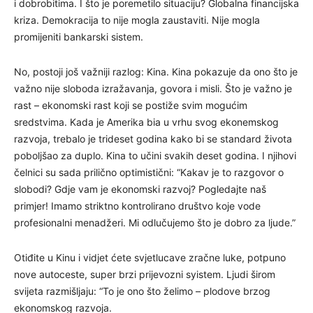
i dobrobitima. I što je poremetilo situaciju? Globalna financijska
kriza. Demokracija to nije mogla zaustaviti. Nije mogla
promijeniti bankarski sistem.
No, postoji još važniji razlog: Kina. Kina pokazuje da ono što je
važno nije sloboda izražavanja, govora i misli. Što je važno je
rast – ekonomski rast koji se postiže svim mogućim
sredstvima. Kada je Amerika bia u vrhu svog ekonemskog
razvoja, trebalo je trideset godina kako bi se standard života
poboljšao za duplo. Kina to učini svakih deset godina. I njihovi
čelnici su sada prilično optimistični: “Kakav je to razgovor o
slobodi? Gdje vam je ekonomski razvoj? Pogledajte naš
primjer! Imamo striktno kontrolirano društvo koje vode
profesionalni menadžeri. Mi odlučujemo što je dobro za ljude.”
Otiđite u Kinu i vidjet ćete svjetlucave zračne luke, potpuno
nove autoceste, super brzi prijevozni syistem. Ljudi širom
svijeta razmišljaju: “To je ono što želimo – plodove brzog
ekonomskog razvoja.