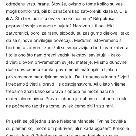
određenu vrstu hrane. Štoviše, ovisno o tome koliko su vas
mogli kontrolirati, bili bi označeni kao zatvorenik klase D, C, B
ili A. Što bi vi učinili u ovakvim okolnostima? Bili pokušali
popraviti svoje zatvorske uvjete? Naravno. I ti politički
zatvorenici, borci za rasnu slobodu su zasigurno djelovali tako
da se njihove privilegije povećaju. Međutim, istovremeno s
borbom u zatvoru, zadržali su svoju viziju u borbi van zatvora.
I to je ono što nam drevni vedski tekstovi savjetuju – kako
živjeti u ovom privremenom svijetu materije. Mi smo duhovne
duše uhvaćene u zamku privremenih materijalnih tijela u
privremenom materijalnom svijetu. Da, trebamo udobno živjeti
i trebamo živjeti u pravdi i s dostojanstvom. Ali u isto vrijeme
trebamo znati kako se prava sloboda ne može naći na
materijalnom nivou. Prava sloboda je duhovna sloboda. I dok
ne počnemo raditi na tome, uvijek ćemo biti frustrirani.
Prisjetih se još jedne izjave Nelsona Mandele: “Vrline čovjeka
su plamen koji može biti prikriven, ali nikada ugašen”. Koliko je
čovjek dobar? Potrebno nam je transcendentalno znanje,