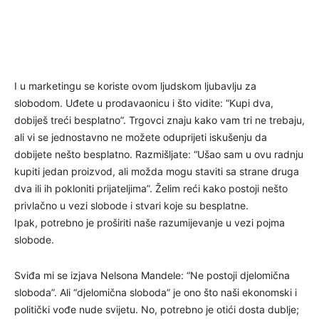
I u marketingu se koriste ovom ljudskom ljubavlju za
slobodom. Uđete u prodavaonicu i što vidite: “Kupi dva,
dobiješ treći besplatno”. Trgovci znaju kako vam tri ne trebaju,
ali vi se jednostavno ne možete oduprijeti iskušenju da
dobijete nešto besplatno. Razmišljate: “Ušao sam u ovu radnju
kupiti jedan proizvod, ali možda mogu staviti sa strane druga
dva ili ih pokloniti prijateljima”. Želim reći kako postoji nešto
privlačno u vezi slobode i stvari koje su besplatne.
Ipak, potrebno je proširiti naše razumijevanje u vezi pojma
slobode.
Sviđa mi se izjava Nelsona Mandele: “Ne postoji djelomična
sloboda”. Ali “djelomična sloboda” je ono što naši ekonomski i
politički vođe nude svijetu. No, potrebno je otići dosta dublje;