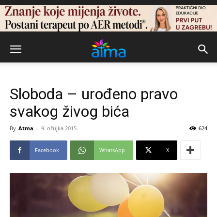
Sloboda – urođeno pravo
svakog živog bića
By
Atma
-
9. ožujka 2015.
624
Facebook
WhatsApp
X