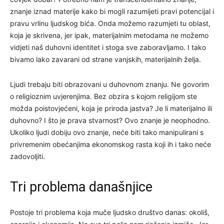
znanje iznad materije kako bi mogli razumijeti pravi potencijal i
pravu vrlinu ljudskog bića. Onda možemo razumjeti tu oblast,
koja je skrivena, jer ipak, materijalnim metodama ne možemo
vidjeti naš duhovni identitet i stoga sve zaboravljamo. I tako
bivamo lako zavarani od strane vanjskih, materijalnih želja.
Ljudi trebaju biti obrazovani u duhovnom znanju. Ne govorim
o religioznim uvjerenjima. Bez obzira s kojom religijom ste
možda poistovjećeni, koja je priroda jastva? Je li materijalno ili
duhovno? I što je prava stvarnost? Ovo znanje je neophodno.
Ukoliko ljudi dobiju ovo znanje, neće biti tako manipulirani s
privremenim obećanjima ekonomskog rasta koji ih i tako neće
zadovoljiti.
Tri problema današnjice
Postoje tri problema koja muče ljudsko društvo danas: okoliš,