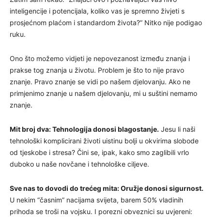
inteligencije i potencijala, koliko vas je spremno živjeti s
prosjećnom plaćom i standardom života?” Nitko nije podigao
ruku.
Ono što možemo vidjeti je nepovezanost između znanja i
prakse tog znanja u životu. Problem je što to nije pravo
znanje. Pravo znanje se vidi po našem djelovanju. Ako ne
primjenimo znanje u našem djelovanju, mi u suštini nemamo
znanje.
Mit broj dva: Tehnologija donosi blagostanje.
Jesu li naši
tehnološki komplicirani životi uistinu bolji u okvirima slobode
od tjeskobe i stresa? Čini se, ipak, kako smo zaglibili vrlo
duboko u naše novčane i tehnološke ciljeve.
Sve nas to dovodi do trećeg mita: Oružje donosi sigurnost.
U nekim “časnim” nacijama svijeta, barem 50% vladinih
prihoda se troši na vojsku. I porezni obveznici su uvjereni: