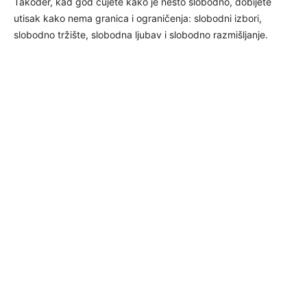
Također, kad god čujete kako je nešto slobodno, dobijete
utisak kako nema granica i ograničenja: slobodni izbori,
slobodno tržište, slobodna ljubav i slobodno razmišljanje.