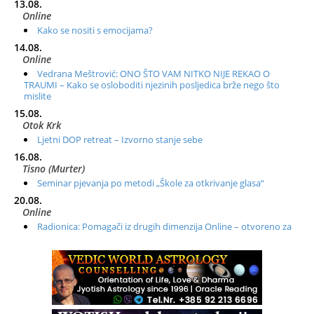
13.08.
Online
Kako se nositi s emocijama?
14.08.
Online
Vedrana Meštrović: ONO ŠTO VAM NITKO NIJE REKAO O
TRAUMI – Kako se osloboditi njezinih posljedica brže nego što
mislite
15.08.
Otok Krk
Ljetni DOP retreat – Izvorno stanje sebe
16.08.
Tisno (Murter)
Seminar pjevanja po metodi „Škole za otkrivanje glasa“
20.08.
Online
Radionica: Pomagači iz drugih dimenzija Online – otvoreno za
sve
21.08.
Zagreb+Online
Osnovni ThetaHealing® tečaj, Zagreb i Online
22.08.
Zagreb