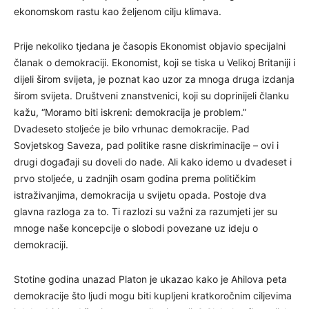
ekonomskom rastu kao željenom cilju klimava.
Prije nekoliko tjedana je časopis Ekonomist objavio specijalni
članak o demokraciji. Ekonomist, koji se tiska u Velikoj Britaniji i
dijeli širom svijeta, je poznat kao uzor za mnoga druga izdanja
širom svijeta. Društveni znanstvenici, koji su doprinijeli članku
kažu, “Moramo biti iskreni: demokracija je problem.”
Dvadeseto stoljeće je bilo vrhunac demokracije. Pad
Sovjetskog Saveza, pad politike rasne diskriminacije – ovi i
drugi događaji su doveli do nade. Ali kako idemo u dvadeset i
prvo stoljeće, u zadnjih osam godina prema političkim
istraživanjima, demokracija u svijetu opada. Postoje dva
glavna razloga za to. Ti razlozi su važni za razumjeti jer su
mnoge naše koncepcije o slobodi povezane uz ideju o
demokraciji.
Stotine godina unazad Platon je ukazao kako je Ahilova peta
demokracije što ljudi mogu biti kupljeni kratkoročnim ciljevima