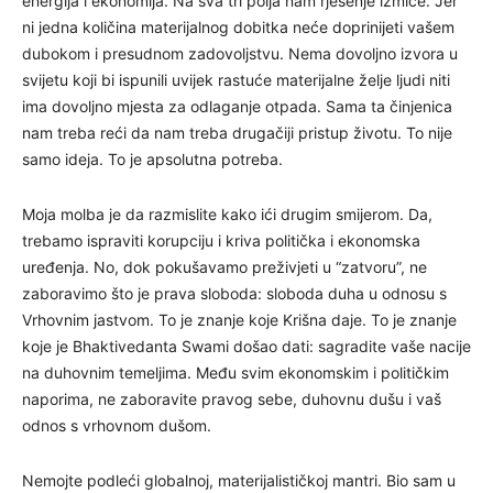
energija i ekonomija. Na sva tri polja nam rješenje izmiče. Jer
ni jedna količina materijalnog dobitka neće doprinijeti vašem
dubokom i presudnom zadovoljstvu. Nema dovoljno izvora u
svijetu koji bi ispunili uvijek rastuće materijalne želje ljudi niti
ima dovoljno mjesta za odlaganje otpada. Sama ta činjenica
nam treba reći da nam treba drugačiji pristup životu. To nije
samo ideja. To je apsolutna potreba.
Moja molba je da razmislite kako ići drugim smijerom. Da,
trebamo ispraviti korupciju i kriva politička i ekonomska
uređenja. No, dok pokušavamo preživjeti u “zatvoru”, ne
zaboravimo što je prava sloboda: sloboda duha u odnosu s
Vrhovnim jastvom. To je znanje koje Krišna daje. To je znanje
koje je Bhaktivedanta Swami došao dati: sagradite vaše nacije
na duhovnim temeljima. Među svim ekonomskim i političkim
naporima, ne zaboravite pravog sebe, duhovnu dušu i vaš
odnos s vrhovnom dušom.
Nemojte podleći globalnoj, materijalističkoj mantri. Bio sam u