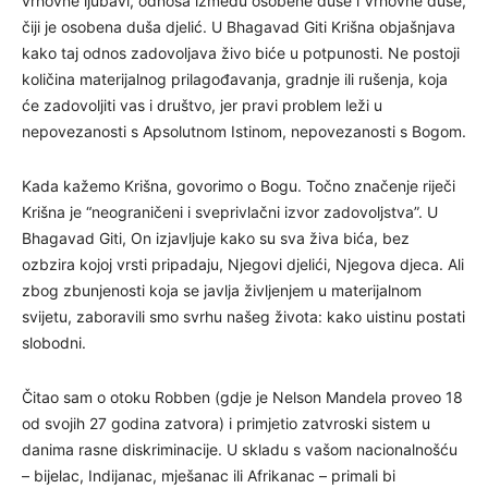
vrhovne ljubavi, odnosa između osobene duše i Vrhovne duše,
čiji je osobena duša djelić. U Bhagavad Giti Krišna objašnjava
kako taj odnos zadovoljava živo biće u potpunosti. Ne postoji
količina materijalnog prilagođavanja, gradnje ili rušenja, koja
će zadovoljiti vas i društvo, jer pravi problem leži u
nepovezanosti s Apsolutnom Istinom, nepovezanosti s Bogom.
Kada kažemo Krišna, govorimo o Bogu. Točno značenje riječi
Krišna je “neograničeni i sveprivlačni izvor zadovoljstva”. U
Bhagavad Giti, On izjavljuje kako su sva živa bića, bez
ozbzira kojoj vrsti pripadaju, Njegovi djelići, Njegova djeca. Ali
zbog zbunjenosti koja se javlja življenjem u materijalnom
svijetu, zaboravili smo svrhu našeg života: kako uistinu postati
slobodni.
Čitao sam o otoku Robben (gdje je Nelson Mandela proveo 18
od svojih 27 godina zatvora) i primjetio zatvroski sistem u
danima rasne diskriminacije. U skladu s vašom nacionalnošću
– bijelac, Indijanac, mješanac ili Afrikanac – primali bi