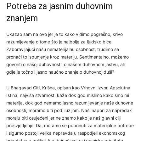
Potreba za jasnim duhovnim
znanjem
Ukazao sam na ovo jer je to kako vidimo pogrešno, krivo
razumijevanje o tome što je najbolje za ljudsko biće.
Zaboravljajući našu nematerijalnu osobnost, trudimo se
pronaći to ispunjenje kroz materiju. Sentimentalno, možemo
govoriti o našoj duhovnosti, o našem duhovnom jastvu, ali
gdje je točno i jasno naučno znanje o duhovnoj duši?
U Bhagavad Giti, Krišna, opisan kao Vrhovni izvor, Apsolutna
Istina, najviša stvarnost, kaže dok god mislimo kako smo mi
materija, dok god nemamo jasno razumijevanje naše duhovne
osobnosti, moramo biti pod iluzijom. Naši napori za napredak
moraju biti osujećeni jer ne znamo kako je naš glavni cilj
prosvjetljenje. Da, moramo se pobrinuti za materijalne potrebe
i sigurno postoji velika nepravda u raspodjeli ekonomskog
bogatstva u politici. No, brinući se za izvanjske prioritete