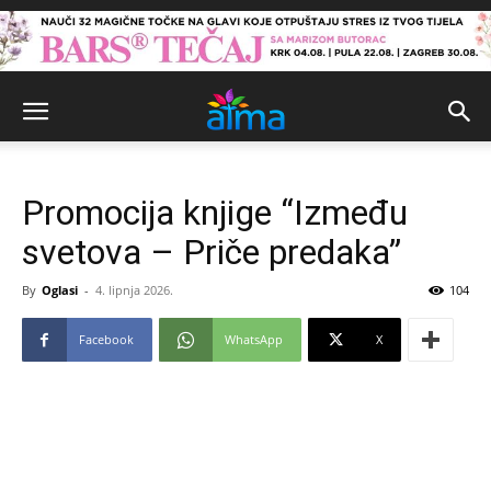
Promocija knjige “Između
svetova – Priče predaka”
By
Oglasi
-
4. lipnja 2026.
104
Facebook
WhatsApp
X