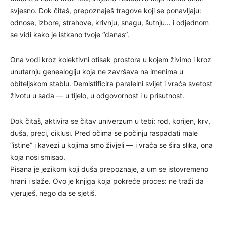
svjesno. Dok čitaš, prepoznaješ tragove koji se ponavljaju:
odnose, izbore, strahove, krivnju, snagu, šutnju… i odjednom
se vidi kako je istkano tvoje “danas”.
Ona vodi kroz kolektivni otisak prostora u kojem živimo i kroz
unutarnju genealogiju koja ne završava na imenima u
obiteljskom stablu. Demistificira paralelni svijet i vraća svetost
životu u sada — u tijelo, u odgovornost i u prisutnost.
Dok čitaš, aktivira se čitav univerzum u tebi: rod, korijen, krv,
duša, preci, ciklusi. Pred očima se počinju raspadati male
“istine” i kavezi u kojima smo živjeli — i vraća se šira slika, ona
koja nosi smisao.
Pisana je jezikom koji duša prepoznaje, a um se istovremeno
hrani i slaže. Ovo je knjiga koja pokreće proces: ne traži da
vjeruješ, nego da se sjetiš.