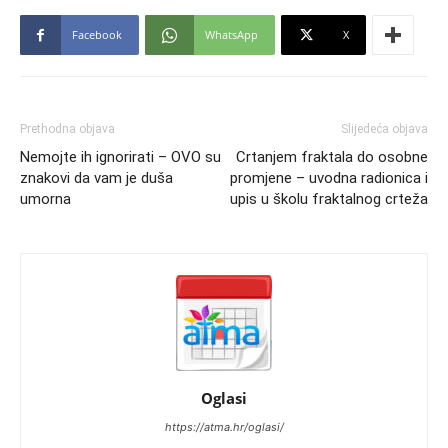
Facebook
WhatsApp
X
Prethodna objava
Slijedeća objava
Nemojte ih ignorirati – OVO su
Crtanjem fraktala do osobne
znakovi da vam je duša
promjene – uvodna radionica i
umorna
upis u školu fraktalnog crteža
Oglasi
https://atma.hr/oglasi/