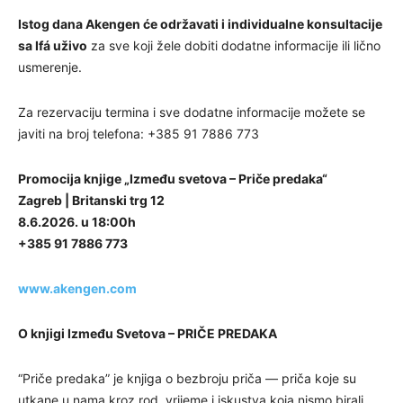
Istog dana Akengen će održavati i individualne konsultacije
sa Ifá uživo
za sve koji žele dobiti dodatne informacije ili lično
usmerenje.
Za rezervaciju termina i sve dodatne informacije možete se
javiti na broj telefona: +385 91 7886 773
Promocija knjige „Između svetova – Priče predaka“
Zagreb | Britanski trg 12
8.6.2026. u 18:00h
+385 91 7886 773
www.akengen.com
O knjigi Između Svetova – PRIČE PREDAKA
“Priče predaka” je knjiga o bezbroju priča — priča koje su
utkane u nama kroz rod, vrijeme i iskustva koja nismo birali