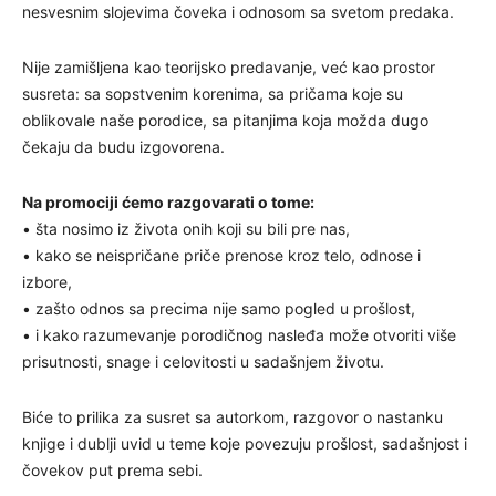
nesvesnim slojevima čoveka i odnosom sa svetom predaka.
Nije zamišljena kao teorijsko predavanje, već kao prostor
susreta: sa sopstvenim korenima, sa pričama koje su
oblikovale naše porodice, sa pitanjima koja možda dugo
čekaju da budu izgovorena.
Na promociji ćemo razgovarati o tome:
• šta nosimo iz života onih koji su bili pre nas,
• kako se neispričane priče prenose kroz telo, odnose i
izbore,
• zašto odnos sa precima nije samo pogled u prošlost,
• i kako razumevanje porodičnog nasleđa može otvoriti više
prisutnosti, snage i celovitosti u sadašnjem životu.
Biće to prilika za susret sa autorkom, razgovor o nastanku
knjige i dublji uvid u teme koje povezuju prošlost, sadašnjost i
čovekov put prema sebi.