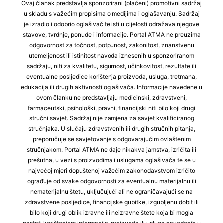
Ovaj članak predstavlja sponzorirani (plaćeni) promotivni sadržaj
u skladu s važećim propisima o medijima i oglašavanju. Sadržaj
je izradio i odobrio oglašivač te isti u cijelosti odražava njegove
stavove, tvrdnje, ponude i informacije. Portal ATMA ne preuzima
odgovornost za točnost, potpunost, zakonitost, znanstvenu
utemeljenost ili istinitost navoda iznesenih u sponzoriranom
sadržaju, niti za kvalitetu, sigurnost, učinkovitost, rezultate ili
eventualne posljedice korištenja proizvoda, usluga, tretmana,
edukacija ili drugih aktivnosti oglašivača. Informacije navedene u
ovom članku ne predstavljaju medicinski, zdravstveni,
farmaceutski, psihološki, pravni, financijski niti bilo koji drugi
stručni savjet. Sadržaj nije zamjena za savjet kvalificiranog
stručnjaka. U slučaju zdravstvenih ili drugih stručnih pitanja,
preporučuje se savjetovanje s odgovarajućim ovlaštenim
stručnjakom. Portal ATMA ne daje nikakva jamstva, izričita ili
prešutna, u vezi s proizvodima i uslugama oglašivača te se u
najvećoj mjeri dopuštenoj važećim zakonodavstvom izričito
ograđuje od svake odgovornosti za eventualnu materijalnu ili
nematerijalnu štetu, uključujući ali ne ograničavajući se na
zdravstvene posljedice, financijske gubitke, izgubljenu dobit ili
bilo koji drugi oblik izravne ili neizravne štete koja bi mogla
nastati korištenjem informacija, proizvoda ili usluga navedenih u